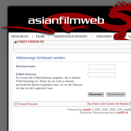
NEWS-BLOG
|
FILME
|
VERÖFFENTLICHUNGEN
|
PERSONEN
|
TV
|
K
FOREN-ÜBERSICHT
Aktivierungs-Schlüssel senden
Benutzername:
E-Mail-Adresse:
Du musst die E-Mail-Adresse angeben, die in deinem
Profil hinterlegt ist. Wenn du sie nicht in deinem
persönlichen Bereich geändert hast, ist es die Adresse,
mit der du dich registriert hast.
Das Team
•
Alle Cookies des Boards l
Foren-Übersicht
Powered by
phpBB
© 2000, 2002, 2005, 2007 phpB
Deutsche Übersetzung durch
phpBB.de