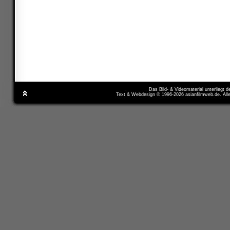
Das Bild- & Videomaterial unterliegt 
Text & Webdesign © 1996-2026 asianfilmweb.de. All