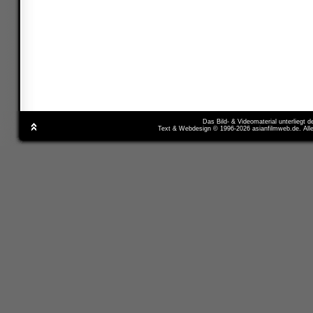
Das Bild- & Videomaterial unterliegt 
Text & Webdesign © 1996-2026 asianfilmweb.de. All