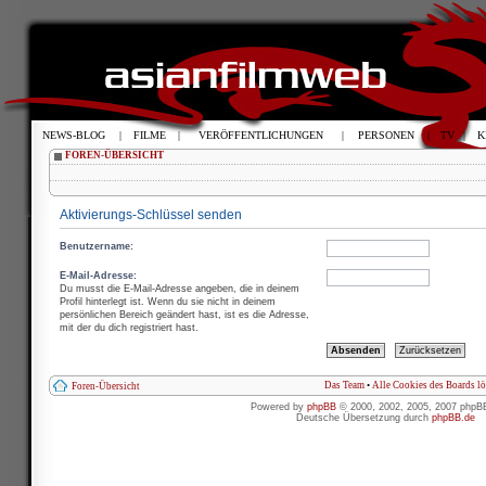
NEWS-BLOG
|
FILME
|
VERÖFFENTLICHUNGEN
|
PERSONEN
|
TV
|
K
FOREN-ÜBERSICHT
Aktivierungs-Schlüssel senden
Benutzername:
E-Mail-Adresse:
Du musst die E-Mail-Adresse angeben, die in deinem
Profil hinterlegt ist. Wenn du sie nicht in deinem
persönlichen Bereich geändert hast, ist es die Adresse,
mit der du dich registriert hast.
Das Team
•
Alle Cookies des Boards l
Foren-Übersicht
Powered by
phpBB
© 2000, 2002, 2005, 2007 phpB
Deutsche Übersetzung durch
phpBB.de