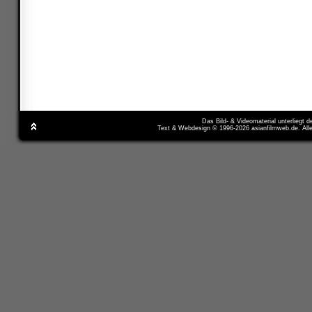
Das Bild- & Videomaterial unterliegt 
Text & Webdesign © 1996-2026 asianfilmweb.de. All