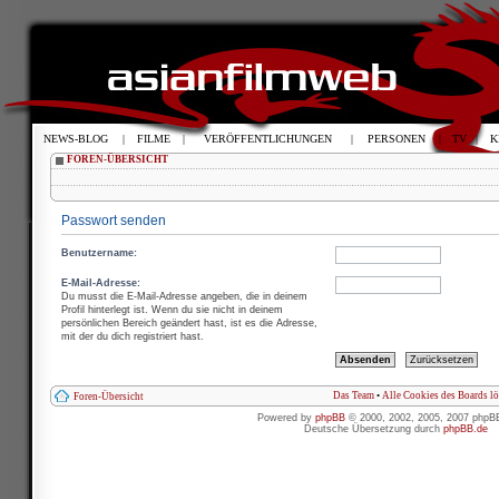
NEWS-BLOG
|
FILME
|
VERÖFFENTLICHUNGEN
|
PERSONEN
|
TV
|
K
FOREN-ÜBERSICHT
Passwort senden
Benutzername:
E-Mail-Adresse:
Du musst die E-Mail-Adresse angeben, die in deinem
Profil hinterlegt ist. Wenn du sie nicht in deinem
persönlichen Bereich geändert hast, ist es die Adresse,
mit der du dich registriert hast.
Das Team
•
Alle Cookies des Boards l
Foren-Übersicht
Powered by
phpBB
© 2000, 2002, 2005, 2007 phpB
Deutsche Übersetzung durch
phpBB.de