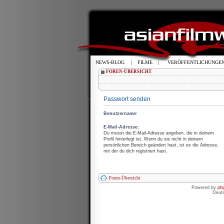
NEWS-BLOG
|
FILME
|
VERÖFFENTLICHUNGE
FOREN-ÜBERSICHT
Passwort senden
Benutzername:
E-Mail-Adresse:
Du musst die E-Mail-Adresse angeben, die in deinem
Profil hinterlegt ist. Wenn du sie nicht in deinem
persönlichen Bereich geändert hast, ist es die Adresse,
mit der du dich registriert hast.
Foren-Übersicht
Powered by
ph
Deut