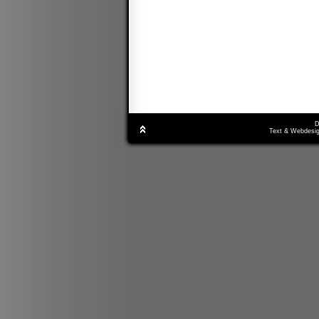
D
Text & Webdesig