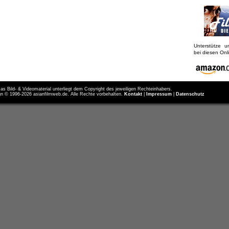
Unterstütze 
bei diesen On
as Bild- & Videomaterial unterliegt dem Copyright des jeweiligen Rechteinhabers.
n © 1996-2026 asianfilmweb.de. Alle Rechte vorbehalten.
Kontakt
|
Impressum
|
Datenschutz