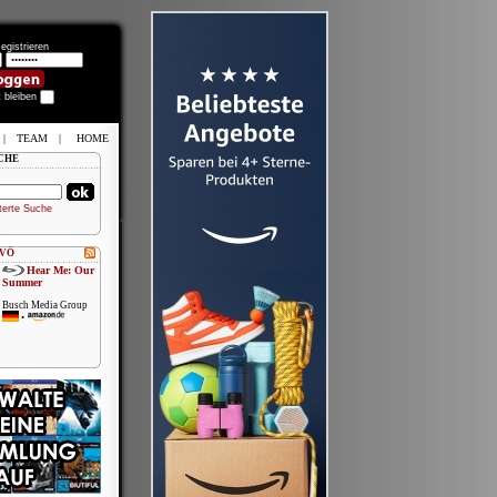
egistrieren
t bleiben
|
TEAM
|
HOME
CHE
terte Suche
 VÖ
Hear Me: Our
Summer
Busch Media Group
•