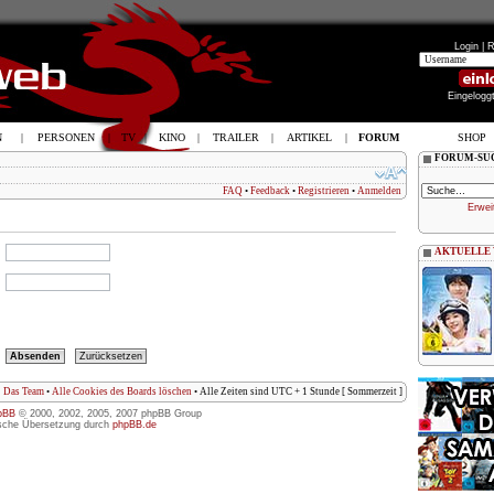
Login |
R
Eingelogg
N
|
PERSONEN
|
TV
|
KINO
|
TRAILER
|
ARTIKEL
|
FORUM
SHOP
FORUM-SU
FAQ
•
Feedback
•
Registrieren
•
Anmelden
Erwei
AKTUELLE
Das Team
•
Alle Cookies des Boards löschen
• Alle Zeiten sind UTC + 1 Stunde [ Sommerzeit ]
pBB
© 2000, 2002, 2005, 2007 phpBB Group
sche Übersetzung durch
phpBB.de