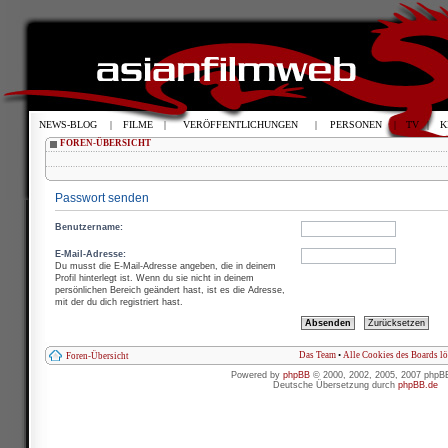
NEWS-BLOG
|
FILME
|
VERÖFFENTLICHUNGEN
|
PERSONEN
|
TV
|
K
FOREN-ÜBERSICHT
Passwort senden
Benutzername:
E-Mail-Adresse:
Du musst die E-Mail-Adresse angeben, die in deinem
Profil hinterlegt ist. Wenn du sie nicht in deinem
persönlichen Bereich geändert hast, ist es die Adresse,
mit der du dich registriert hast.
Das Team
•
Alle Cookies des Boards l
Foren-Übersicht
Powered by
phpBB
© 2000, 2002, 2005, 2007 phpB
Deutsche Übersetzung durch
phpBB.de