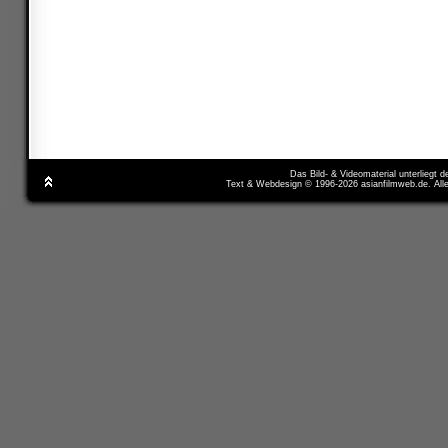
Das Bild- & Videomaterial unterliegt 
Text & Webdesign © 1996-2026 asianfilmweb.de. All