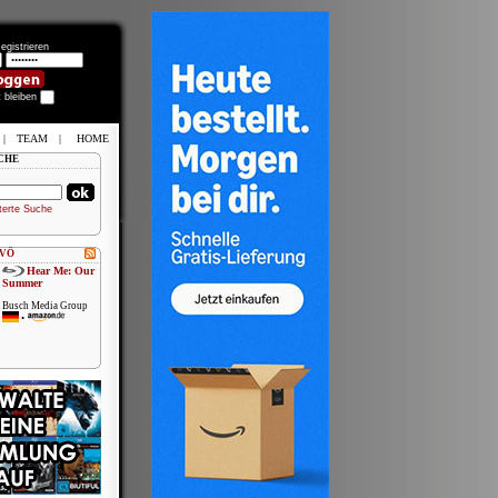
egistrieren
t bleiben
|
TEAM
|
HOME
CHE
terte Suche
 VÖ
Hear Me: Our
Summer
Busch Media Group
•