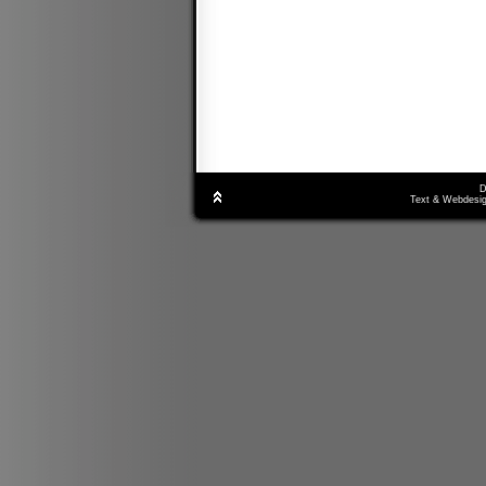
D
Text & Webdesig