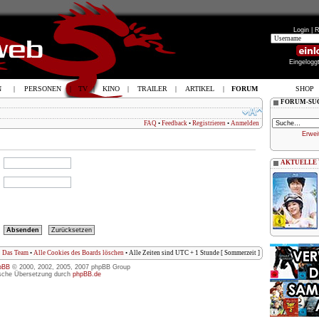
Login |
R
Eingelogg
N
|
PERSONEN
|
TV
|
KINO
|
TRAILER
|
ARTIKEL
|
FORUM
SHOP
FORUM-SU
FAQ
•
Feedback
•
Registrieren
•
Anmelden
Erwei
AKTUELLE
Das Team
•
Alle Cookies des Boards löschen
• Alle Zeiten sind UTC + 1 Stunde [ Sommerzeit ]
pBB
© 2000, 2002, 2005, 2007 phpBB Group
sche Übersetzung durch
phpBB.de