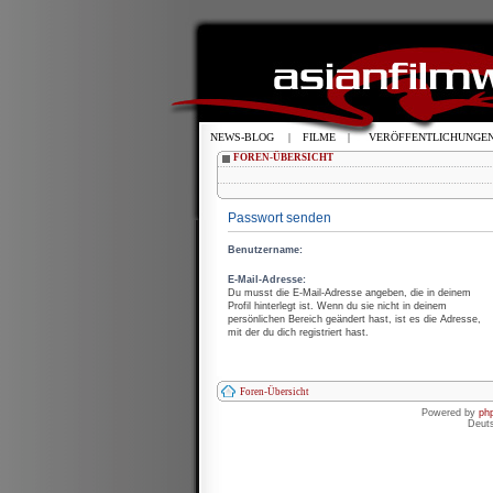
NEWS-BLOG
|
FILME
|
VERÖFFENTLICHUNGE
FOREN-ÜBERSICHT
Passwort senden
Benutzername:
E-Mail-Adresse:
Du musst die E-Mail-Adresse angeben, die in deinem
Profil hinterlegt ist. Wenn du sie nicht in deinem
persönlichen Bereich geändert hast, ist es die Adresse,
mit der du dich registriert hast.
Foren-Übersicht
Powered by
ph
Deut