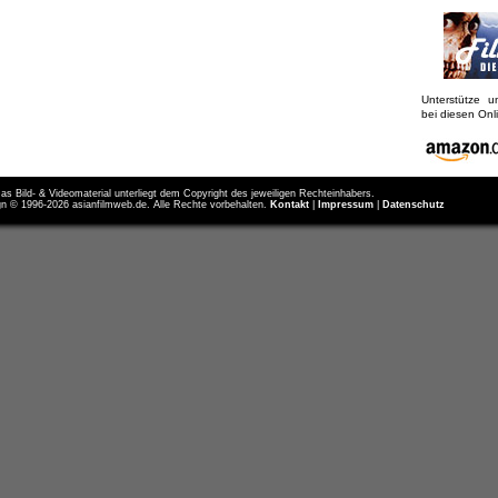
Unterstütze 
bei diesen On
as Bild- & Videomaterial unterliegt dem Copyright des jeweiligen Rechteinhabers.
n © 1996-2026 asianfilmweb.de. Alle Rechte vorbehalten.
Kontakt
|
Impressum
|
Datenschutz