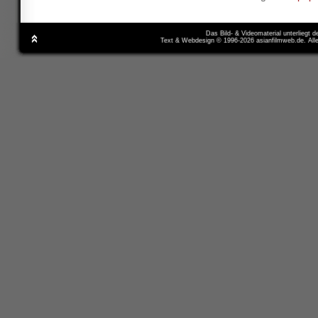
Das Bild- & Videomaterial unterliegt 
Text & Webdesign © 1996-2026 asianfilmweb.de. All