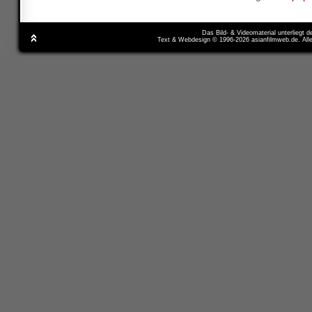
Das Bild- & Videomaterial unterliegt 
Text & Webdesign © 1996-2026 asianfilmweb.de. All