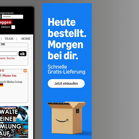
egistrieren
t bleiben
|
TEAM
|
HOME
CHE
terte Suche
 VÖ
Phone Sex
usch Media Group