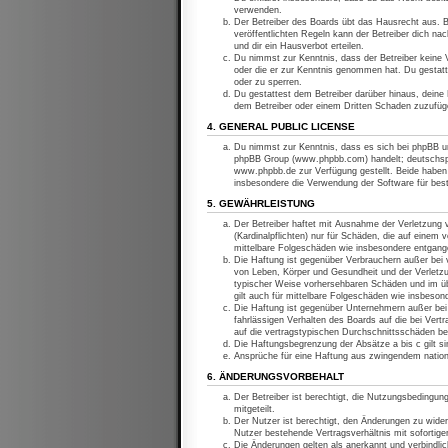
verwenden.
Der Betreiber des Boards übt das Hausrecht aus. 
veröffentlichten Regeln kann der Betreiber dich n
und dir ein Hausverbot erteilen.
Du nimmst zur Kenntnis, dass der Betreiber keine Ve
oder die er zur Kenntnis genommen hat. Du gestatt
oder zu sperren.
Du gestattest dem Betreiber darüber hinaus, deine 
dem Betreiber oder einem Dritten Schaden zuzufüg
4. GENERAL PUBLIC LICENSE
Du nimmst zur Kenntnis, dass es sich bei phpBB um
phpBB Group (www.phpbb.com) handelt; deutschspr
www.phpbb.de zur Verfügung gestellt. Beide haben 
insbesondere die Verwendung der Software für bes
5. GEWÄHRLEISTUNG
Der Betreiber haftet mit Ausnahme der Verletzung 
(Kardinalpflichten) nur für Schäden, die auf einem 
mittelbare Folgeschäden wie insbesondere entgan
Die Haftung ist gegenüber Verbrauchern außer bei v
von Leben, Körper und Gesundheit und der Verletzun
typischer Weise vorhersehbaren Schäden und im üb
gilt auch für mittelbare Folgeschäden wie insbeso
Die Haftung ist gegenüber Unternehmern außer bei 
fahrlässigen Verhalten des Boards auf die bei Ver
auf die vertragstypischen Durchschnittsschäden be
Die Haftungsbegrenzung der Absätze a bis c gilt si
Ansprüche für eine Haftung aus zwingendem nation
6. ÄNDERUNGSVORBEHALT
Der Betreiber ist berechtigt, die Nutzungsbedingun
mitgeteilt.
Der Nutzer ist berechtigt, den Änderungen zu wide
Nutzer bestehende Vertragsverhältnis mit sofortige
Die Änderungen gelten als anerkannt und verbindl