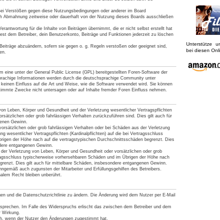
Bei Verstößen gegen diese Nutzungsbedingungen oder anderer im Board
ach Abmahnung zeitweise oder dauerhaft von der Nutzung dieses Boards ausschließen
rantwortung für die Inhalte von Beiträgen übernimmt, die er nicht selbst erstellt hat
est dem Betreiber, dein Benutzerkonto, Beiträge und Funktionen jederzeit zu löschen
Unterstütze 
Beiträge abzuändern, sofern sie gegen o. g. Regeln verstoßen oder geeignet sind,
bei diesen On
en.
 eine unter der General Public License (GPL) bereitgestellten Foren-Software der
achige Informationen werden durch die deutschsprachige Community unter
keinen Einfluss auf die Art und Weise, wie die Software verwendet wird. Sie können
timmte Zwecke nicht untersagen oder auf Inhalte fremder Foren Einfluss nehmen.
von Leben, Körper und Gesundheit und der Verletzung wesentlicher Vertragspflichten
vorsätzlichen oder grob fahrlässigen Verhalten zurückzuführen sind. Dies gilt auch für
genen Gewinn.
orsätzlichen oder grob fahrlässigen Verhalten oder bei Schäden aus der Verletzung
g wesentlicher Vertragspflichten (Kardinalpflichten) auf die bei Vertragsschluss
rigen der Höhe nach auf die vertragstypischen Durchschnittsschäden begrenzt. Dies
ndere entgangenen Gewinn.
der Verletzung von Leben, Körper und Gesundheit oder vorsätzlichen oder grob
tragsschluss typischerweise vorhersehbaren Schäden und im Übrigen der Höhe nach
grenzt. Dies gilt auch für mittelbare Schäden, insbesondere entgangenen Gewinn.
nngemäß auch zugunsten der Mitarbeiter und Erfüllungsgehilfen des Betreibers.
alem Recht bleiben unberührt.
gen und die Datenschutzrichtlinie zu ändern. Die Änderung wird dem Nutzer per E-Mail
rsprechen. Im Falle des Widerspruchs erlischt das zwischen dem Betreiber und dem
r Wirkung.
ich, wenn der Nutzer den Änderungen zugestimmt hat.