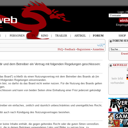
Login |
R
Eingelogg
N
|
PERSONEN
|
TV
|
KINO
|
TRAILER
|
ARTIKEL
|
FORUM
SHOP
FORUM-SU
FAQ
•
Feedback
•
Registrieren
•
Anmelden
Erwei
 dir und dem Betreiber ein Vertrag mit folgenden Regelungen geschlossen:
AKTUELLE
B
„das Board“) schließt du einen Nutzungsvertrag mit dem Betreiber des Boards ab (im
nachfolgenden Regelungen einverstanden.
 bist, so darfst du das Board nicht weiter nutzen. Für die Nutzung des Boards gelten
ngen.
chlossen und kann von beiden Seiten ohne Einhaltung einer Frist jederzeit gekündigt
treiber ein einfaches, zeitlich und räumlich unbeschränktes und unentgeltliches Recht,
eibt auch nach Kündigung des Nutzungsvertrages bestehen.
 er keine Inhalte enthält, die gegen geltendes Recht oder die guten Sitten verstoßen.
t, die in deinen Beiträgen verwendeten Links und Bilder zu setzen bzw. zu