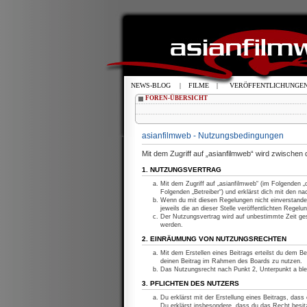
NEWS-BLOG
|
FILME
|
VERÖFFENTLICHUNGE
FOREN-ÜBERSICHT
asianfilmweb - Nutzungsbedingungen
Mit dem Zugriff auf „asianfilmweb“ wird zwischen
1. NUTZUNGSVERTRAG
Mit dem Zugriff auf „asianfilmweb“ (im Folgenden 
Folgenden „Betreiber“) und erklärst dich mit den 
Wenn du mit diesen Regelungen nicht einverstanden
jeweils die an dieser Stelle veröffentlichten Regelu
Der Nutzungsvertrag wird auf unbestimmte Zeit ges
werden.
2. EINRÄUMUNG VON NUTZUNGSRECHTEN
Mit dem Erstellen eines Beitrags erteilst du dem Be
deinen Beitrag im Rahmen des Boards zu nutzen.
Das Nutzungsrecht nach Punkt 2, Unterpunkt a bl
3. PFLICHTEN DES NUTZERS
Du erklärst mit der Erstellung eines Beitrags, dass
Du erklärst insbesondere, dass du das Recht besitz