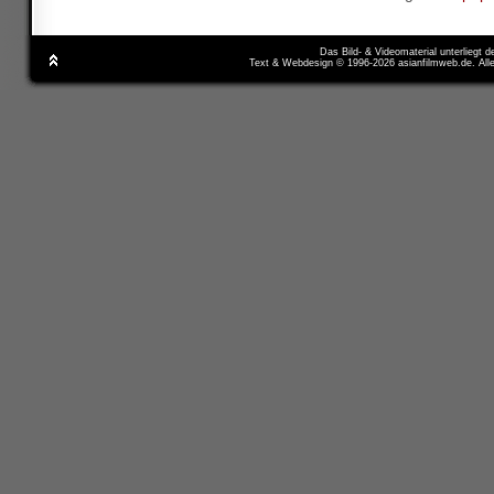
Das Bild- & Videomaterial unterliegt 
Text & Webdesign © 1996-2026 asianfilmweb.de. All