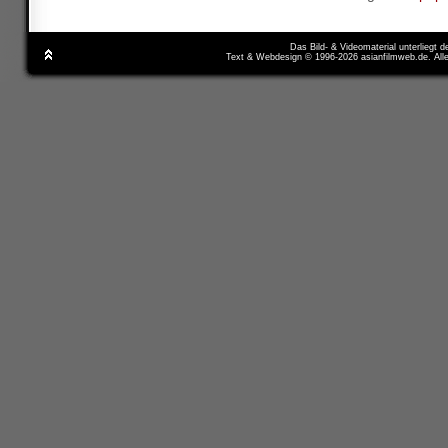
Das Bild- & Videomaterial unterliegt 
Text & Webdesign © 1996-2026 asianfilmweb.de. All