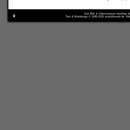
Das Bild- & Videomaterial unterliegt 
Text & Webdesign © 1996-2026 asianfilmweb.de. All