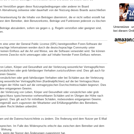
Bei Verstößen gegen diese Nutzungsbedingungen oder anderer im Board
ach Abmahnung zeitweise oder dauerhaft von der Nutzung dieses Boards ausschließen
rantwortung für die Inhalte von Beiträgen übernimmt, die er nicht selbst erstellt hat
est dem Betreiber, dein Benutzerkonto, Beiträge und Funktionen jederzeit zu löschen
Unterstütze 
Beiträge abzuändern, sofern sie gegen o. g. Regeln verstoßen oder geeignet sind,
bei diesen On
en.
 eine unter der General Public License (GPL) bereitgestellten Foren-Software der
achige Informationen werden durch die deutschsprachige Community unter
keinen Einfluss auf die Art und Weise, wie die Software verwendet wird. Sie können
timmte Zwecke nicht untersagen oder auf Inhalte fremder Foren Einfluss nehmen.
von Leben, Körper und Gesundheit und der Verletzung wesentlicher Vertragspflichten
vorsätzlichen oder grob fahrlässigen Verhalten zurückzuführen sind. Dies gilt auch für
genen Gewinn.
orsätzlichen oder grob fahrlässigen Verhalten oder bei Schäden aus der Verletzung
g wesentlicher Vertragspflichten (Kardinalpflichten) auf die bei Vertragsschluss
rigen der Höhe nach auf die vertragstypischen Durchschnittsschäden begrenzt. Dies
ndere entgangenen Gewinn.
der Verletzung von Leben, Körper und Gesundheit oder vorsätzlichen oder grob
tragsschluss typischerweise vorhersehbaren Schäden und im Übrigen der Höhe nach
grenzt. Dies gilt auch für mittelbare Schäden, insbesondere entgangenen Gewinn.
nngemäß auch zugunsten der Mitarbeiter und Erfüllungsgehilfen des Betreibers.
alem Recht bleiben unberührt.
gen und die Datenschutzrichtlinie zu ändern. Die Änderung wird dem Nutzer per E-Mail
rsprechen. Im Falle des Widerspruchs erlischt das zwischen dem Betreiber und dem
r Wirkung.
ich, wenn der Nutzer den Änderungen zugestimmt hat.