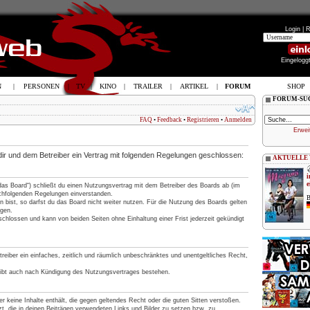
Login |
R
Eingelogg
N
|
PERSONEN
|
TV
|
KINO
|
TRAILER
|
ARTIKEL
|
FORUM
SHOP
FORUM-SU
FAQ
•
Feedback
•
Registrieren
•
Anmelden
Erwei
 dir und dem Betreiber ein Vertrag mit folgenden Regelungen geschlossen:
AKTUELLE
i
e
„das Board“) schließt du einen Nutzungsvertrag mit dem Betreiber des Boards ab (im
nachfolgenden Regelungen einverstanden.
B
 bist, so darfst du das Board nicht weiter nutzen. Für die Nutzung des Boards gelten
ngen.
chlossen und kann von beiden Seiten ohne Einhaltung einer Frist jederzeit gekündigt
treiber ein einfaches, zeitlich und räumlich unbeschränktes und unentgeltliches Recht,
eibt auch nach Kündigung des Nutzungsvertrages bestehen.
 er keine Inhalte enthält, die gegen geltendes Recht oder die guten Sitten verstoßen.
t, die in deinen Beiträgen verwendeten Links und Bilder zu setzen bzw. zu