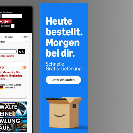
egistrieren
t bleiben
|
TEAM
|
HOME
CHE
terte Suche
 VÖ
Mayumi - Die
ntimen Begierden
ines...
usch Media Group
•