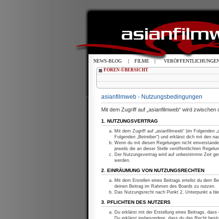
NEWS-BLOG
|
FILME
|
VERÖFFENTLICHUNGE
FOREN-ÜBERSICHT
asianfilmweb - Nutzungsbedingungen
Mit dem Zugriff auf „asianfilmweb“ wird zwischen
1. NUTZUNGSVERTRAG
Mit dem Zugriff auf „asianfilmweb“ (im Folgenden 
Folgenden „Betreiber“) und erklärst dich mit den 
Wenn du mit diesen Regelungen nicht einverstanden
jeweils die an dieser Stelle veröffentlichten Regelu
Der Nutzungsvertrag wird auf unbestimmte Zeit ges
werden.
2. EINRÄUMUNG VON NUTZUNGSRECHTEN
Mit dem Erstellen eines Beitrags erteilst du dem Be
deinen Beitrag im Rahmen des Boards zu nutzen.
Das Nutzungsrecht nach Punkt 2, Unterpunkt a bl
3. PFLICHTEN DES NUTZERS
Du erklärst mit der Erstellung eines Beitrags, dass
Du erklärst insbesondere, dass du das Recht besitz