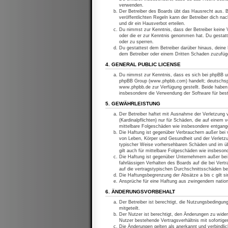
verwenden.
Der Betreiber des Boards übt das Hausrecht aus. 
veröffentlichten Regeln kann der Betreiber dich n
und dir ein Hausverbot erteilen.
Du nimmst zur Kenntnis, dass der Betreiber keine Ve
oder die er zur Kenntnis genommen hat. Du gestatt
oder zu sperren.
Du gestattest dem Betreiber darüber hinaus, deine 
dem Betreiber oder einem Dritten Schaden zuzufüg
4. GENERAL PUBLIC LICENSE
Du nimmst zur Kenntnis, dass es sich bei phpBB um
phpBB Group (www.phpbb.com) handelt; deutschspr
www.phpbb.de zur Verfügung gestellt. Beide haben 
insbesondere die Verwendung der Software für bes
5. GEWÄHRLEISTUNG
Der Betreiber haftet mit Ausnahme der Verletzung 
(Kardinalpflichten) nur für Schäden, die auf einem 
mittelbare Folgeschäden wie insbesondere entgan
Die Haftung ist gegenüber Verbrauchern außer bei v
von Leben, Körper und Gesundheit und der Verletzun
typischer Weise vorhersehbaren Schäden und im üb
gilt auch für mittelbare Folgeschäden wie insbeso
Die Haftung ist gegenüber Unternehmern außer bei 
fahrlässigen Verhalten des Boards auf die bei Ver
auf die vertragstypischen Durchschnittsschäden be
Die Haftungsbegrenzung der Absätze a bis c gilt si
Ansprüche für eine Haftung aus zwingendem nation
6. ÄNDERUNGSVORBEHALT
Der Betreiber ist berechtigt, die Nutzungsbedingun
mitgeteilt.
Der Nutzer ist berechtigt, den Änderungen zu wide
Nutzer bestehende Vertragsverhältnis mit sofortige
Die Änderungen gelten als anerkannt und verbindl