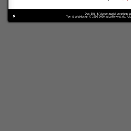
Das Bild- & Videomaterial unterliegt 
Text & Webdesign © 1996-2026 asianfilmweb.de. All