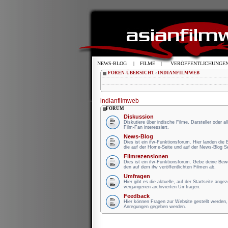
NEWS-BLOG
|
FILME
|
VERÖFFENTLICHUNGE
FOREN-ÜBERSICHT
‹
INDIANFILMWEB
indianfilmweb
FORUM
Diskussion
Diskutiere über indische Filme, Darsteller oder a
Film-Fan interessiert.
News-Blog
Dies ist ein ifw-Funktionsforum. Hier landen die
die auf der Home-Seite und auf der News-Blog Se
Filmrezensionen
Dies ist ein ifw-Funktionsforum. Gebe deine Be
den auf dem ifw veröffentlichten Filmen ab.
Umfragen
Hier gibt es die aktuelle, auf der Startseite ange
vergangenen archivierten Umfragen.
Feedback
Hier können Fragen zur Website gestellt werden, 
Anregungen gegeben werden.