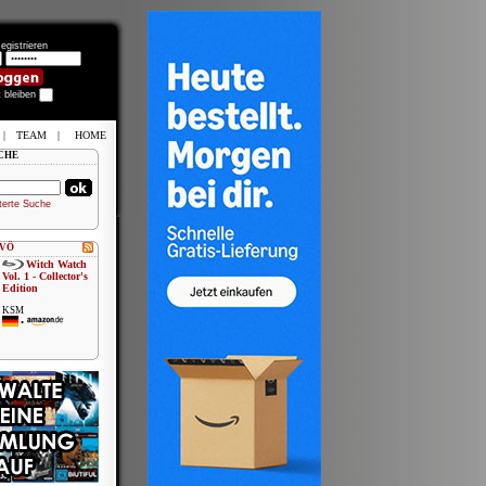
egistrieren
t bleiben
|
TEAM
|
HOME
CHE
terte Suche
 VÖ
Witch Watch
Vol. 1 - Collector's
Edition
KSM
•