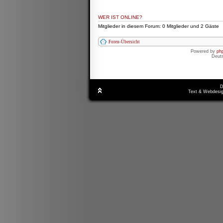
WER IST ONLINE?
Mitglieder in diesem Forum: 0 Mitglieder und 2 Gäste
Foren-Übersicht
Powered by
ph
Deut
D
Text & Webdesig