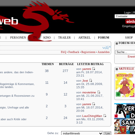
Login |
R
Eingelogg
N
|
PERSONEN
|
TV
|
KINO
|
TRAILER
|
ARTIKEL
|
FORUM
SHOP
FORUM-SU
FAQ
•
Feedback
•
Registrieren
•
Anmelden
Erwei
THEMEN
BEITRÄGE
LETZTER BEITRAG
von
yammi
AKTUELLE
38
277
am Fr, 18.07.2014,
lles andere, das den Indien-
23:21
von
Jost
11
14
am Di, 25.08.2009,
 Blogeinträge & Kommentare,
ite landen.
15:35
von
movietime
9
12
am Mi, 21.06.2017,
wertungen & Rezensionen zu
10:41
von
yammi
2
3
am Mi, 16.07.2014,
zeigte, Umfrage und alle
20:06
von
LauChingWan
2
24
am Mo, 03.11.2008,
aber auch Kritik oder
3:13
Gehe zu: