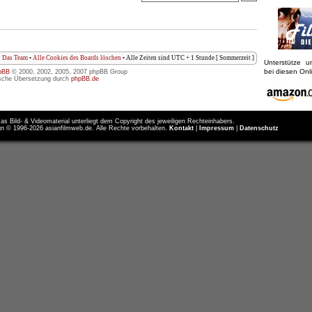
Das Team
•
Alle Cookies des Boards löschen
• Alle Zeiten sind UTC + 1 Stunde [ Sommerzeit ]
Unterstütze 
bei diesen On
pBB
© 2000, 2002, 2005, 2007 phpBB Group
sche Übersetzung durch
phpBB.de
as Bild- & Videomaterial unterliegt dem Copyright des jeweiligen Rechteinhabers.
n © 1996-2026 asianfilmweb.de. Alle Rechte vorbehalten.
Kontakt
|
Impressum
|
Datenschutz