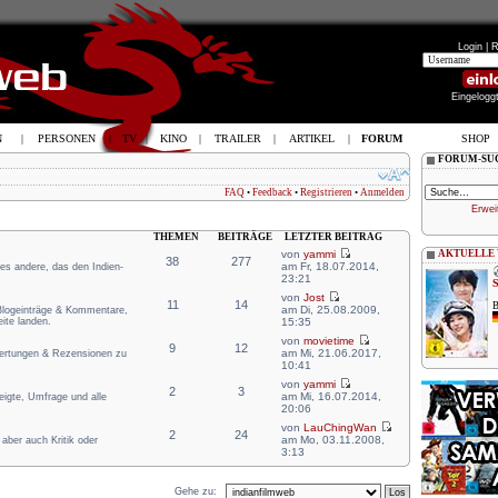
Login |
R
Eingelogg
N
|
PERSONEN
|
TV
|
KINO
|
TRAILER
|
ARTIKEL
|
FORUM
SHOP
FORUM-SU
FAQ
•
Feedback
•
Registrieren
•
Anmelden
Erwei
THEMEN
BEITRÄGE
LETZTER BEITRAG
von
yammi
AKTUELLE
38
277
am Fr, 18.07.2014,
lles andere, das den Indien-
23:21
von
Jost
11
14
B
am Di, 25.08.2009,
 Blogeinträge & Kommentare,
ite landen.
15:35
von
movietime
9
12
am Mi, 21.06.2017,
wertungen & Rezensionen zu
10:41
von
yammi
2
3
am Mi, 16.07.2014,
zeigte, Umfrage und alle
20:06
von
LauChingWan
2
24
am Mo, 03.11.2008,
aber auch Kritik oder
3:13
Gehe zu: