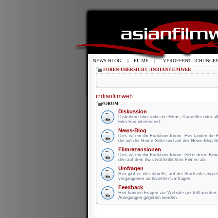
NEWS-BLOG
|
FILME
|
VERÖFFENTLICHUNGE
FOREN-ÜBERSICHT
‹
INDIANFILMWEB
indianfilmweb
FORUM
Diskussion
Diskutiere über indische Filme, Darsteller oder a
Film-Fan interessiert.
News-Blog
Dies ist ein ifw-Funktionsforum. Hier landen die
die auf der Home-Seite und auf der News-Blog Se
Filmrezensionen
Dies ist ein ifw-Funktionsforum. Gebe deine Be
den auf dem ifw veröffentlichten Filmen ab.
Umfragen
Hier gibt es die aktuelle, auf der Startseite ange
vergangenen archivierten Umfragen.
Feedback
Hier können Fragen zur Website gestellt werden, 
Anregungen gegeben werden.