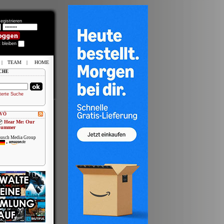
egistrieren
t bleiben
|
TEAM
|
HOME
CHE
terte Suche
 VÖ
Hear Me: Our
Summer
usch Media Group
•