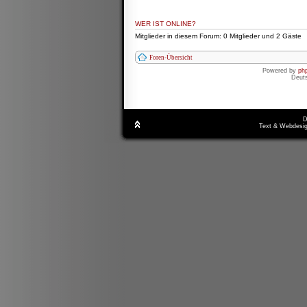
WER IST ONLINE?
Mitglieder in diesem Forum: 0 Mitglieder und 2 Gäste
Foren-Übersicht
Powered by
ph
Deut
D
Text & Webdesig