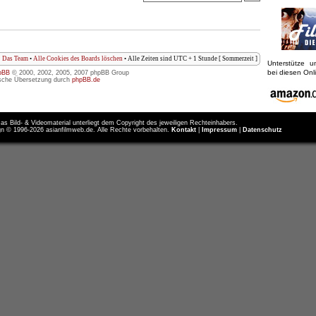
Das Team
•
Alle Cookies des Boards löschen
• Alle Zeiten sind UTC + 1 Stunde [ Sommerzeit ]
Unterstütze 
bei diesen On
pBB
© 2000, 2002, 2005, 2007 phpBB Group
sche Übersetzung durch
phpBB.de
as Bild- & Videomaterial unterliegt dem Copyright des jeweiligen Rechteinhabers.
n © 1996-2026 asianfilmweb.de. Alle Rechte vorbehalten.
Kontakt
|
Impressum
|
Datenschutz