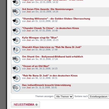
von
Jost
am Do, 22.01.2009, 14:32
3rd Asian Film Awards: Die Nominierungen
von
Jost
am Do, 22.01.2009, 14:24
"Slumdog Millionaire" - die Golden Globes Überraschung
von
Jost
am Di, 13.01.2009, 16:32
"Chandni Chowk To China" - in deutschen Kinos
von
Jost
am Mi, 07.01.2009, 14:48
Kylie Minogue singt für "Blue"
von
Jost
am Mo, 08.12.2008, 15:15
Sharukh Khan Interview zu "Rab Ne Bana Di Jodi"
von
Jost
am Di, 09.12.2008, 17:49
Om Shanti Om - Bollywood-Bildband bald erhältlich
von
Jost
am So, 30.11.2008, 17:24
"Ocean of an Old Man"
von
Jost
am Mi, 26.11.2008, 14:15
"Rab Ne Bana Di Jodi" in den deutschen Kinos
von
Jost
am Mi, 12.11.2008, 19:31
Das indianfilmweb braucht Unterstützung
von
Jost
am Di, 11.11.2008, 16:41
Themen anzeigen:
Sortiere nach
Neues Thema erstellen