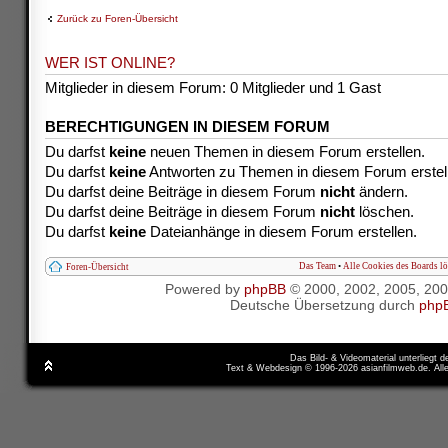
Zurück zu Foren-Übersicht
WER IST ONLINE?
Mitglieder in diesem Forum: 0 Mitglieder und 1 Gast
BERECHTIGUNGEN IN DIESEM FORUM
Du darfst
keine
neuen Themen in diesem Forum erstellen.
Du darfst
keine
Antworten zu Themen in diesem Forum erstel
Du darfst deine Beiträge in diesem Forum
nicht
ändern.
Du darfst deine Beiträge in diesem Forum
nicht
löschen.
Du darfst
keine
Dateianhänge in diesem Forum erstellen.
Das Team
•
Alle Cookies des Boards l
Foren-Übersicht
Powered by
phpBB
© 2000, 2002, 2005, 20
Deutsche Übersetzung durch
php
Das Bild- & Videomaterial unterliegt 
Text & Webdesign © 1996-2026 asianfilmweb.de. All