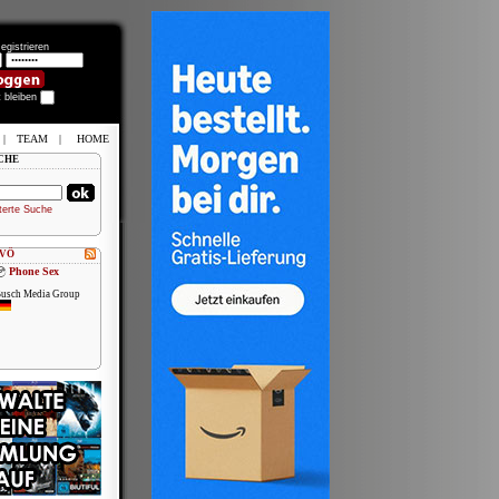
egistrieren
t bleiben
|
TEAM
|
HOME
CHE
terte Suche
 VÖ
Phone Sex
usch Media Group