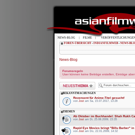
NEWS-BLOG
|
FILME
|
VERÖFFENTLICHUNGE
FOREN-ÜBERSICHT
‹
INDIANFILMWEB
‹
NEWS-BL
News-Blog
Forumsregeln
User können keine Beiträge erstellen, Einträge abe
Neues Thema erstellen
BEKANNTMACHUNGEN
Rezensent für Anime-Titel gesucht!
von
Jost
am Sa, 15.07.2017, 13:28
THEMEN
Ab Oktober im Buchhandel: Shah Rukh C
von
Jost
am Di, 25.08.2009, 15:35
Rapid Eye Movies bringt "Billu Barber" in
von
Jost
am Do, 22.01.2009, 14:32