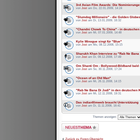
3rd Asian Film Awards: Die Nominierunge
von
Jost
am Do, 22.01.2009, 14:24
"Slumdog Millionaire" - die Golden Glob
von
Jost
am Di, 13.01.2009, 16:32
"Chandni Chowk To China" - in deutschen
von
Jost
am Mi, 07.01.2009, 14:48
Kylie Minogue singt für "Blue"
von
Jost
am Mo, 08.12.2008, 15:15
Sharukh Khan Interview zu "Rab Ne Bana 
von
Jost
am Di, 09.12.2008, 17:49
Om Shanti Om - Bollywood-Bildband bald e
von
Jost
am So, 30.11.2008, 17:24
"Ocean of an Old Man"
von
Jost
am Mi, 26.11.2008, 14:15
"Rab Ne Bana Di Jodi" in den deutschen 
von
Jost
am Mi, 12.11.2008, 19:31
Das indianfilmweb braucht Unterstützung
von
Jost
am Di, 11.11.2008, 16:41
Themen anzeigen:
Neues Thema erstellen
Zurück zu Foren-Übersicht