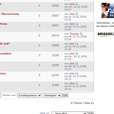
n
von
Jost
0
14525
am Do, 22.01.2009,
14:24
es Überraschung
von
Jost
0
10607
am Di, 13.01.2009,
16:32
Unterstütze 
 Kinos
von
Jost
0
10907
bei diesen On
am Mi, 07.01.2009,
14:48
von
Thomas
2
18214
am Mi, 07.01.2009,
10:54
Di Jodi"
von
Jost
0
10909
am Di, 09.12.2008,
17:49
rhältlich
von
Jost
0
11184
am So, 30.11.2008,
17:24
von
Jost
0
11392
am Mi, 26.11.2008,
14:15
Kinos
von
Jost
0
12161
am Mi, 12.11.2008,
19:31
von
Jost
0
11306
am Di, 11.11.2008,
16:41
Sortiere nach
11 Themen • Seite
1
/
1
Gehe zu: