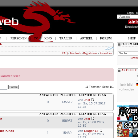
Login |
R
Eingelogg
N
|
PERSONEN
|
TV
|
KINO
|
TRAILER
|
ARTIKEL
|
FORUM
SHOP
OG
FORUM-SU
FAQ
•
Feedback
•
Registrieren
•
Anmelden
Erwei
AKTUELLE
r kommentieren.
B
11 Themen • Seite
1
/
1
ANTWORTEN
ZUGRIFFE
LETZTER BEITRAG
von
Jost
0
135512
am Sa, 15.07.2017,
13:28
ANTWORTEN
ZUGRIFFE
LETZTER BEITRAG
an
von
Jost
0
158957
am Di, 25.08.2009,
15:35
 die Kinos
von
Dragon12
1
15439
am Di, 10.02.2009,
17:57