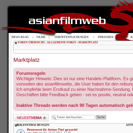
NEWS-BLOG
|
FILME
|
VERÖFFENTLICHUNGEN
|
PERSONEN
|
TV
|
K
FOREN-ÜBERSICHT
‹
ALLGEMEINE FOREN
‹
MARKTPLATZ
Marktplatz
Forumsregeln
Wichtiger Hinweis: Dies ist nur eine Handels-Plattform. Es gi
vonseiten des asianfilmwebs, die User haben für den reibun
Ich empfehle beim Erstkauf zu einer Nachnahme-Sendung.
Geschäften bitte Feedback geben - sei es positiv, neutral ode
Inaktive Threads werden nach 90 Tagen automatisch gelö
Neues Thema erstellen
BEKANNTMACHUNGEN
ANT
Rezensent für Anime-Titel gesucht!
von
Jost
am Sa, 15.07.2017, 13:28