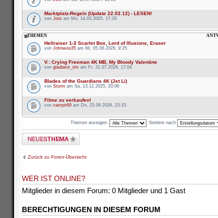
Marktplatz-Regeln (Update 22.02.12) - LESEN!
von
Jost
am Mo, 14.03.2005, 17:20
THEMEN
ANT
Hellraiser 1-3 Scarlet Box, Lord of Illusions, Eraser
von
Johnwoo35
am Mi, 05.08.2026, 9:25
V.: Crying Freeman 4K MB, My Bloody Valentine
von
gladiator_tim
am Fr, 31.07.2026, 17:04
Blades of the Guardians 4K (Jet Li)
von
Storm
am Sa, 13.12.2025, 20:06
Filme zu verkaufen!
von
vampir69
am Do, 25.06.2026, 23:33
Themen anzeigen:
Sortiere nach
Neues Thema erstellen
Zurück zu Foren-Übersicht
WER IST ONLINE?
Mitglieder in diesem Forum: 0 Mitglieder und 1 Gast
BERECHTIGUNGEN IN DIESEM FORUM