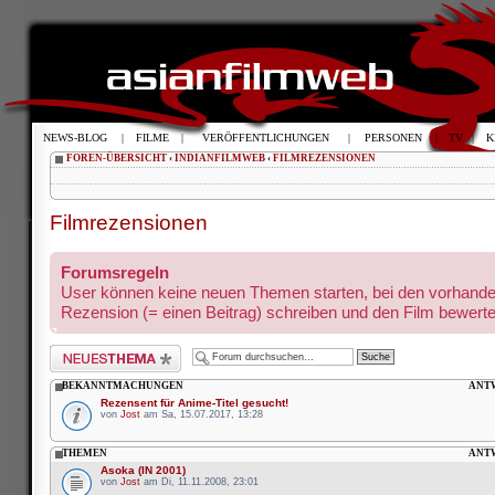
NEWS-BLOG
|
FILME
|
VERÖFFENTLICHUNGEN
|
PERSONEN
|
TV
|
K
FOREN-ÜBERSICHT
‹
INDIANFILMWEB
‹
FILMREZENSIONEN
Filmrezensionen
Forumsregeln
User können keine neuen Themen starten, bei den vorhande
Rezension (= einen Beitrag) schreiben und den Film bewerte
Neues Thema erstellen
BEKANNTMACHUNGEN
ANT
Rezensent für Anime-Titel gesucht!
von
Jost
am Sa, 15.07.2017, 13:28
THEMEN
ANT
Asoka (IN 2001)
von
Jost
am Di, 11.11.2008, 23:01