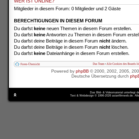
WER IST ONLINE?
Mitglieder in diesem Forum: 0 Mitglieder und 2 Gäste
BERECHTIGUNGEN IN DIESEM FORUM
Du darfst
keine
neuen Themen in diesem Forum erstellen.
Du darfst
keine
Antworten zu Themen in diesem Forum erstel
Du darfst deine Beiträge in diesem Forum
nicht
ändern.
Du darfst deine Beiträge in diesem Forum
nicht
löschen.
Du darfst
keine
Dateianhänge in diesem Forum erstellen.
Das Team
•
Alle Cookies des Boards l
Foren-Übersicht
Powered by
phpBB
© 2000, 2002, 2005, 20
Deutsche Übersetzung durch
php
Das Bild- & Videomaterial unterliegt 
Text & Webdesign © 1996-2026 asianfilmweb.de. All