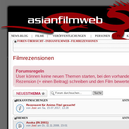
NEWS-BLOG
|
FILME
|
VERÖFFENTLICHUNGEN
|
PERSONEN
|
TV
|
K
FOREN-ÜBERSICHT
‹
INDIANFILMWEB
‹
FILMREZENSIONEN
Filmrezensionen
Forumsregeln
User können keine neuen Themen starten, bei den vorhande
Rezension (= einen Beitrag) schreiben und den Film bewerte
Neues Thema erstellen
BEKANNTMACHUNGEN
ANT
Rezensent für Anime-Titel gesucht!
von
Jost
am Sa, 15.07.2017, 13:28
THEMEN
ANT
Asoka (IN 2001)
von
Jost
am Di, 11.11.2008, 23:01