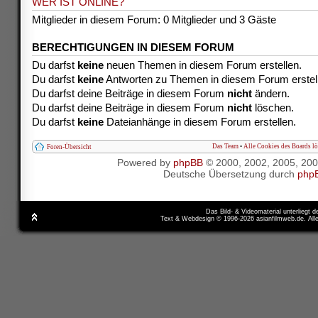
WER IST ONLINE?
Mitglieder in diesem Forum: 0 Mitglieder und 3 Gäste
BERECHTIGUNGEN IN DIESEM FORUM
Du darfst
keine
neuen Themen in diesem Forum erstellen.
Du darfst
keine
Antworten zu Themen in diesem Forum erstel
Du darfst deine Beiträge in diesem Forum
nicht
ändern.
Du darfst deine Beiträge in diesem Forum
nicht
löschen.
Du darfst
keine
Dateianhänge in diesem Forum erstellen.
Das Team
•
Alle Cookies des Boards l
Foren-Übersicht
Powered by
phpBB
© 2000, 2002, 2005, 20
Deutsche Übersetzung durch
php
Das Bild- & Videomaterial unterliegt 
Text & Webdesign © 1996-2026 asianfilmweb.de. All