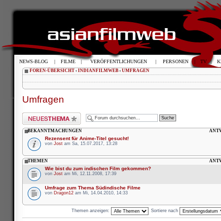
NEWS-BLOG
|
FILME
|
VERÖFFENTLICHUNGEN
|
PERSONEN
|
TV
|
K
FOREN-ÜBERSICHT
‹
INDIANFILMWEB
‹
UMFRAGEN
Umfragen
Neues Thema erstellen
BEKANNTMACHUNGEN
ANT
Rezensent für Anime-Titel gesucht!
von
Jost
am Sa, 15.07.2017, 13:28
THEMEN
ANT
Wie bist du zum indischen Film gekommen?
von
Jost
am Mi, 12.11.2008, 17:39
Umfrage zum Thema Südindische Filme
von
Dragon12
am Mi, 14.04.2010, 14:33
Themen anzeigen:
Sortiere nach