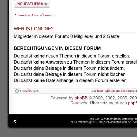
Neues Thema erstellen
Zurück zu Foren-Übersicht
WER IST ONLINE?
Mitglieder in diesem Forum: 0 Mitglieder und 2 Gäste
BERECHTIGUNGEN IN DIESEM FORUM
Du darfst
keine
neuen Themen in diesem Forum erstellen.
Du darfst
keine
Antworten zu Themen in diesem Forum erstel
Du darfst deine Beiträge in diesem Forum
nicht
ändern.
Du darfst deine Beiträge in diesem Forum
nicht
löschen.
Du darfst
keine
Dateianhänge in diesem Forum erstellen.
Das Team
•
Alle Cookies des Boards l
Foren-Übersicht
Powered by
phpBB
© 2000, 2002, 2005, 20
Deutsche Übersetzung durch
php
Das Bild- & Videomaterial unterliegt 
Text & Webdesign © 1996-2026 asianfilmweb.de. All