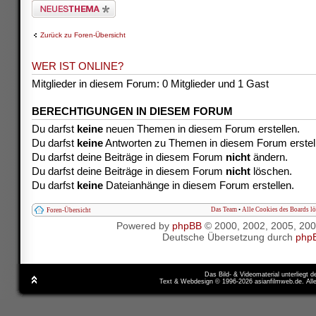
Neues Thema erstellen
Zurück zu Foren-Übersicht
WER IST ONLINE?
Mitglieder in diesem Forum: 0 Mitglieder und 1 Gast
BERECHTIGUNGEN IN DIESEM FORUM
Du darfst
keine
neuen Themen in diesem Forum erstellen.
Du darfst
keine
Antworten zu Themen in diesem Forum erstel
Du darfst deine Beiträge in diesem Forum
nicht
ändern.
Du darfst deine Beiträge in diesem Forum
nicht
löschen.
Du darfst
keine
Dateianhänge in diesem Forum erstellen.
Das Team
•
Alle Cookies des Boards l
Foren-Übersicht
Powered by
phpBB
© 2000, 2002, 2005, 20
Deutsche Übersetzung durch
php
Das Bild- & Videomaterial unterliegt 
Text & Webdesign © 1996-2026 asianfilmweb.de. All