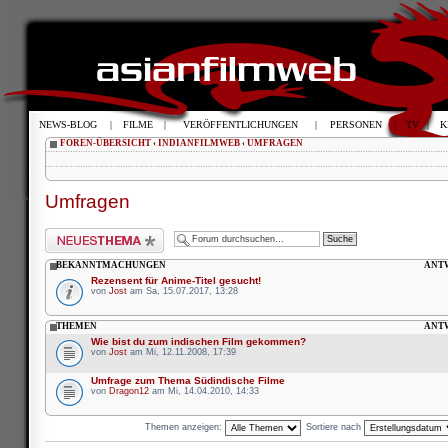
NEWS-BLOG
|
FILME
|
VERÖFFENTLICHUNGEN
|
PERSONEN
|
TV
|
K
FOREN-ÜBERSICHT
‹
INDIANFILMWEB
‹
UMFRAGEN
Umfragen
Neues Thema erstellen
BEKANNTMACHUNGEN
ANT
Rezensent für Anime-Titel gesucht!
von
Jost
am Sa, 15.07.2017, 13:28
THEMEN
ANT
Wie bist du zum indischen Film gekommen?
von
Jost
am Mi, 12.11.2008, 17:39
Umfrage zum Thema Südindische Filme
von
Dragon12
am Mi, 14.04.2010, 14:33
Themen anzeigen:
Sortiere nach