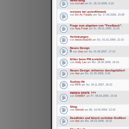
News-Blog
von
mcl-del
am Di, 28.10.2008, 0:19
reviews bei asienfilmweb
von
Do As Fatality
am Sa, 17.04.2004, 15:08
Frage zum abgeben von "Feedback":
von
Asia Freak
am Di, 06.01.2009, 21:03
Verlinkungen
von
bewitched240
am Do, 01.01.2009, 22:10
Neues Design
von
Jost
am Sa, 01.09.2007, 17:13
fehler beim PM erstellen
von
Andy Lau
am Mo, 28.04.2008, 19:16
Neues Design: teilweise durchgefallen!
von
Awi
am Do, 01.05.2008, 9:40
Suzhou He
von
RPS
am So, 18.11.2007, 16:23
INDIEN SPATE ???
von
GAMBIT
am Fr, 08.04.2005, 15:34
Shop
von
Shinobi
am Mi, 14.04.2004, 12:42
Deadlinks und falsch verlinkte Grafiken
von
Awi
am Mo, 06.03.2006, 19:32