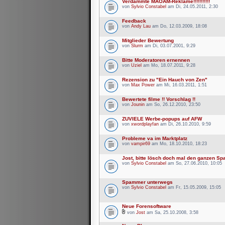
Verdammte MAOAM-Reklame!!!!!!!!!!!
von
Sylvio Constabel
am Di, 24.05.2011, 2:30
Feedback
von
Andy Lau
am Do, 12.03.2009, 18:08
Mitglieder Bewertung
von
Slurm
am Di, 03.07.2001, 9:29
Bitte Moderatoren ernennen
von
Uziel
am Mo, 18.07.2011, 9:28
Rezension zu "Ein Hauch von Zen"
von
Max Power
am Mi, 16.03.2011, 1:51
Bewertete filme !! Vorschlag !!
von
Jounin
am So, 26.12.2010, 23:50
ZUVIELE Werbe-popups auf AFW
von
xwordplayfan
am Di, 26.10.2010, 9:59
Probleme va im Marktplatz
von
vampir69
am Mo, 18.10.2010, 18:23
Jost, bitte lösch doch mal den ganzen Sp
von
Sylvio Constabel
am So, 27.06.2010, 10:05
Spammer unterwegs
von
Sylvio Constabel
am Fr, 15.05.2009, 15:05
Neue Forensoftware
von
Jost
am Sa, 25.10.2008, 3:58