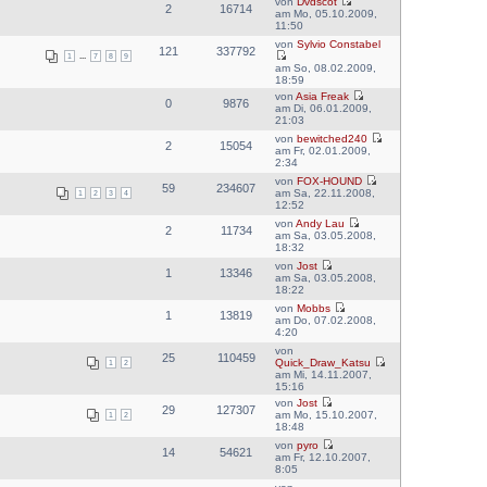
von
Dvdscot
2
16714
am Mo, 05.10.2009,
11:50
von
Sylvio Constabel
121
337792
1
...
7
8
9
am So, 08.02.2009,
18:59
von
Asia Freak
0
9876
am Di, 06.01.2009,
21:03
von
bewitched240
2
15054
am Fr, 02.01.2009,
2:34
von
FOX-HOUND
59
234607
am Sa, 22.11.2008,
1
2
3
4
12:52
von
Andy Lau
2
11734
am Sa, 03.05.2008,
18:32
von
Jost
1
13346
am Sa, 03.05.2008,
18:22
von
Mobbs
1
13819
am Do, 07.02.2008,
4:20
von
25
110459
Quick_Draw_Katsu
1
2
am Mi, 14.11.2007,
15:16
von
Jost
29
127307
am Mo, 15.10.2007,
1
2
18:48
von
pyro
14
54621
am Fr, 12.10.2007,
8:05