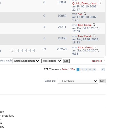
von
8
32831
0
Quick_Draw_Katsu
am Fr, 05.10.2007,
22:47
von
Awi
0
10950
am Fr, 05.10.2007,
1:28
von
Kaz Kazui
4
21311
am Do, 04.10.2007,
17:59
von
Asia Freak
3
19358
am Mo, 24.09.2007,
18:33
von
touchdown
63
232572
am Sa, 08.09.2007,
1
2
3
4
5
5
6:13
tiere nach
Nächste
271 Themen •
Seite
1
/
10
•
...
1
2
3
4
5
10
Gehe zu:
len.
erstellen.
n.
n.
en.