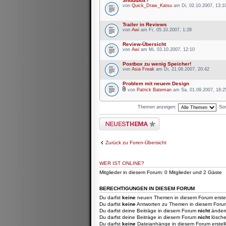
Shoutbox?
von
Quick_Draw_Katsu
am Di, 02.10.2007, 13:1
Trailer in Reviews
von
Awi
am Fr, 05.10.2007, 1:28
Review-Übersicht
von
Awi
am Mi, 03.10.2007, 12:10
Postbox zu wenig Speicher!
von
Asia Freak
am Di, 21.08.2007, 20:42
Problem mit neuem Design
von
Patrick Bateman
am Sa, 01.09.2007, 16:2
Themen anzeigen:
Sor
Neues Thema erstellen
Zurück zu Foren-Übersicht
WER IST ONLINE?
Mitglieder in diesem Forum: 0 Mitglieder und 2 Gäste
BERECHTIGUNGEN IN DIESEM FORUM
Du darfst
keine
neuen Themen in diesem Forum erstel
Du darfst
keine
Antworten zu Themen in diesem Forum 
Du darfst deine Beiträge in diesem Forum
nicht
änder
Du darfst deine Beiträge in diesem Forum
nicht
lösche
Du darfst
keine
Dateianhänge in diesem Forum erstell