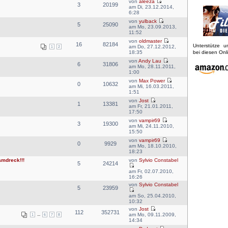
von
aleeza
3
20199
am Di, 23.12.2014,
6:28
von
yulback
5
25090
am Mo, 23.09.2013,
11:52
von
oldmaster
16
82184
Unterstütze 
am Do, 27.12.2012,
1
2
18:35
bei diesen On
von
Andy Lau
6
31806
am Mo, 28.11.2011,
1:00
von
Max Power
0
10632
am Mi, 16.03.2011,
1:51
von
Jost
1
13381
am Fr, 21.01.2011,
17:50
von
vampir69
3
19300
am Mi, 24.11.2010,
15:50
von
vampir69
0
9929
am Mo, 18.10.2010,
18:23
amdreck!!!
von
Sylvio Constabel
5
24214
am Fr, 02.07.2010,
16:26
von
Sylvio Constabel
5
23959
am So, 25.04.2010,
10:32
von
Jost
112
352731
am Mo, 09.11.2009,
1
...
6
7
8
14:34