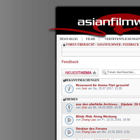
NEWS-BLOG
|
FILME
|
VERÖFFENTLICHUNGE
FOREN-ÜBERSICHT
‹
ASIANFILMWEB
‹
FEEDBACK
Feedback
Neues Thema erstellen
BEKANNTMACHUNGEN
Rezensent für Anime-Titel gesucht!
von
Jost
am Sa, 15.07.2017, 13:28
THEMEN
aus den afw/hkfw Archiven... (Update: 26.
von
Jost
am Mi, 16.03.2005, 20:45
Blöde Ride Along Werbung
von
Zhang Liao
am Fr, 22.01.2016, 18:58
Struktur des Forums
von
Zhang Liao
am Mo, 12.01.2015, 4:31