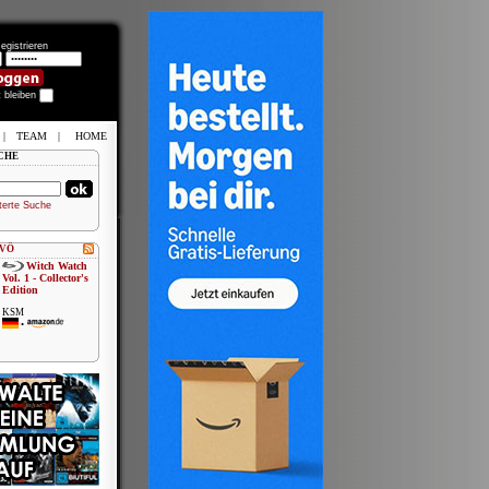
egistrieren
t bleiben
|
TEAM
|
HOME
CHE
terte Suche
 VÖ
Witch Watch
Vol. 1 - Collector's
Edition
KSM
•