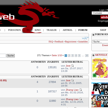
Login |
R
Eingelogg
N
|
PERSONEN
|
TV
|
KINO
|
TRAILER
|
ARTIKEL
|
FORUM
SHOP
FORUM-SU
FAQ
•
Feedback
•
Registrieren
•
Anmelden
Erwei
AKTUELLE
271 Themen •
Seite
1
/
10
•
...
1
2
3
4
5
10
ANTWORTEN
ZUGRIFFE
LETZTER BEITRAG
von
Jost
0
135181
am Sa, 15.07.2017,
13:28
ANTWORTEN
ZUGRIFFE
LETZTER BEITRAG
03.05)
von
Jost
4
27894
am Di, 15.11.2005,
18:56
von
Zhang Liao
1
187317
am Mo, 01.02.2016,
18:35
von
Zhang Liao
0
11980
am Mo, 12.01.2015,
4:31