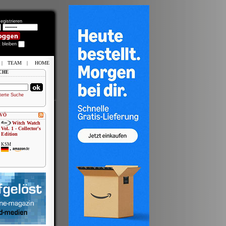
egistrieren
t bleiben
|
TEAM
|
HOME
CHE
terte Suche
 VÖ
Sword of the
Demon Hunter:
Kijin...
KSM
•