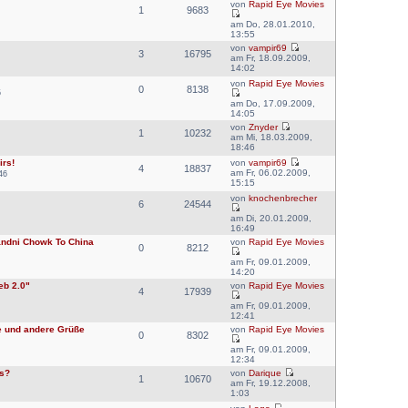
von
Rapid Eye Movies
1
9683
am Do, 28.01.2010,
13:55
von
vampir69
3
16795
am Fr, 18.09.2009,
14:02
von
Rapid Eye Movies
0
8138
5
am Do, 17.09.2009,
14:05
von
Znyder
1
10232
am Mi, 18.03.2009,
18:46
irs!
von
vampir69
4
18837
am Fr, 06.02.2009,
46
15:15
von
knochenbrecher
6
24544
am Di, 20.01.2009,
16:49
andni Chowk To China
von
Rapid Eye Movies
0
8212
am Fr, 09.01.2009,
14:20
eb 2.0"
von
Rapid Eye Movies
4
17939
am Fr, 09.01.2009,
12:41
e und andere Grüße
von
Rapid Eye Movies
0
8302
am Fr, 09.01.2009,
12:34
as?
von
Darique
1
10670
am Fr, 19.12.2008,
1:03