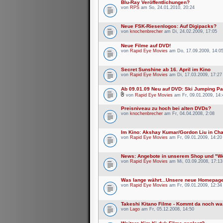
Blu-Ray Veröffentlichungen?
von
RPS
am So, 24.01.2010, 20:24
Neue FSK-Riesenlogos: Auf Digipacks?
von
knochenbrecher
am Di, 24.02.2009, 17:05
Neue Filme auf DVD!
von
Rapid Eye Movies
am Do, 17.09.2009, 14:0
Secret Sunshine ab 16. April im Kino
von
Rapid Eye Movies
am Di, 17.03.2009, 17:27
Ab 09.01.09 Neu auf DVD: Ski Jumping Pa
von
Rapid Eye Movies
am Fr, 09.01.2009, 14:
Preisniveau zu hoch bei alten DVDs?
von
knochenbrecher
am Fr, 04.04.2008, 2:08
Im Kino: Akshay Kumar/Gordon Liu in Ch
von
Rapid Eye Movies
am Fr, 09.01.2009, 14:20
News: Angebote in unserem Shop und "W
von
Rapid Eye Movies
am Mi, 03.09.2008, 17:13
Was lange währt...Unsere neue Homepag
von
Rapid Eye Movies
am Fr, 09.01.2009, 12:34
Takeshi Kitano Filme - Kommt da noch w
von
Lago
am Fr, 05.12.2008, 14:50