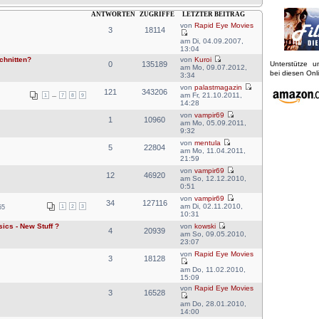
ANTWORTEN
ZUGRIFFE
LETZTER BEITRAG
von
Rapid Eye Movies
3
18114
am Di, 04.09.2007,
13:04
chnitten?
von
Kuroi
0
135189
Unterstütze 
am Mo, 09.07.2012,
bei diesen On
3:34
von
palastmagazin
121
343206
am Fr, 21.10.2011,
1
...
7
8
9
14:28
von
vampir69
1
10960
am Mo, 05.09.2011,
9:32
von
mentula
5
22804
am Mo, 11.04.2011,
21:59
von
vampir69
12
46920
am So, 12.12.2010,
0:51
von
vampir69
34
127116
am Di, 02.11.2010,
1
2
3
55
10:31
ics - New Stuff ?
von
kowski
4
20939
am So, 09.05.2010,
23:07
von
Rapid Eye Movies
3
18128
am Do, 11.02.2010,
15:09
von
Rapid Eye Movies
3
16528
am Do, 28.01.2010,
14:00