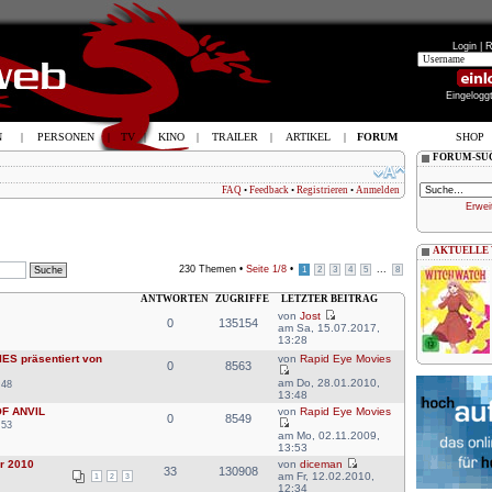
Login |
R
Eingelogg
N
|
PERSONEN
|
TV
|
KINO
|
TRAILER
|
ARTIKEL
|
FORUM
SHOP
FORUM-SU
FAQ
•
Feedback
•
Registrieren
•
Anmelden
Erwei
AKTUELLE
230 Themen •
Seite
1
/
8
•
...
1
2
3
4
5
8
ANTWORTEN
ZUGRIFFE
LETZTER BEITRAG
von
Jost
0
135154
am Sa, 15.07.2017,
13:28
ES präsentiert von
von
Rapid Eye Movies
0
8563
am Do, 28.01.2010,
:48
13:48
OF ANVIL
von
Rapid Eye Movies
0
8549
:53
am Mo, 02.11.2009,
13:53
r 2010
von
diceman
33
130908
am Fr, 12.02.2010,
1
2
3
12:34