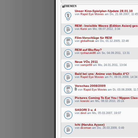
THEMEN
Unser Kino-Spielplan /Update 28.01.10
von
Rapid Eye Movies
am Do, 21.06.2007, 11:45
REM - Invisible Waves (Edition Asien) ges
von
Kuroi
am Mo, 09.07.2012, 3:34
Film-Vorschläge für REM
von
globalfreak
am Do, 01.12.2005, 22:46
REM auf Blu-Ray?
von
ryohazuki86
am So, 04.09.2011, 13:31
Neue VÖs 2011
von
vampir69
am Mo, 24.01.2011, 13:04
Bald bei uns: Anime von Studio 4°C!
von
Rapid Eye Movies
am Fr, 09.01.2009, 14:34
Vorschau 2008/2009
von
Rapid Eye Movies
am Di, 03.06.2008, 11:
Pictures Coming To Eat You / Nippon Class
von
kowski
am Mo, 08.02.2010, 20:24
SASORI 3 u. 4
von
devil
am Mo, 05.03.2007, 19:07
Ichi (Haruka Ayase)
von
diceman
am Do, 26.03.2009, 0:49