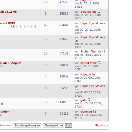
von
Lago
12
41509
am Fr, 05.12.2008,
14:53
 ab 28.11.08
von
Solarplexus
3
15817
am Sa, 29.11.2008,
20:58
ai auf DVD!
von
Rapid Eye Movies
65
224648
1
2
3
4
5
am Do, 27.11.2008,
13:36
von
Rapid Eye Movies
5
22698
am Do, 27.11.2008,
13:33
von
Jochen Werner
10
37181
am Mo, 20.10.2008,
11:33
D ab 3. August
von
speed freak
13
48007
am Fr, 10.10.2008,
:34
5:57
von
Kampai
4
19009
2
am Di, 30.09.2008,
8:03
von
Rapid Eye Movies
6
24263
am Mi, 03.09.2008,
17:02
von
guts
3
14819
am So, 24.08.2008,
:38
17:00
lektion
von
diceman
3
17119
am Sa, 16.08.2008,
37
11:39
tiere nach
Nächste