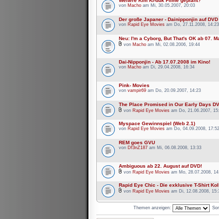
Weitere Kim Ki-duk Filme geplant?
von
Macho
am Mi, 30.05.2007, 20:03
Der große Japaner - Dainipponjin auf DVD
von
Rapid Eye Movies
am Do, 27.11.2008, 14:23
Neu: I'm a Cyborg, But That's OK ab 07. M
von
Macho
am Mi, 02.08.2006, 19:44
Dai-Nipponjin - Ab 17.07.2008 im Kino!
von
Macho
am Di, 29.04.2008, 16:34
Pink- Movies
von
vampir69
am Do, 20.09.2007, 14:23
The Place Promised in Our Early Days DV
von
Rapid Eye Movies
am Do, 21.06.2007, 15
Myspace Gewinnspiel (Web 2.1)
von
Rapid Eye Movies
am Do, 04.09.2008, 17:5
REM goes GVU
von
Df3nZ187
am Mi, 06.08.2008, 13:33
Ambiguous ab 22. August auf DVD!
von
Rapid Eye Movies
am Mo, 28.07.2008, 14
Rapid Eye Chic - Die exklusive T-Shirt Kol
von
Rapid Eye Movies
am Di, 12.08.2008, 15:
Themen anzeigen:
Sor