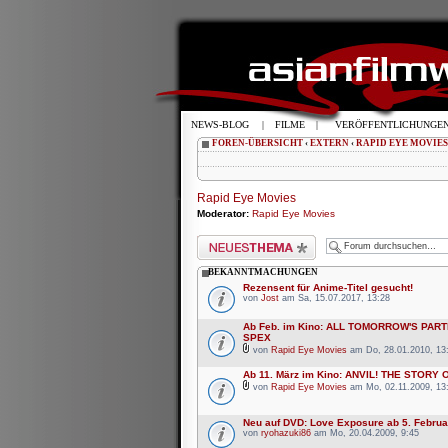
NEWS-BLOG
|
FILME
|
VERÖFFENTLICHUNGE
FOREN-ÜBERSICHT
‹
EXTERN
‹
RAPID EYE MOVIES
Rapid Eye Movies
Moderator:
Rapid Eye Movies
Neues Thema erstellen
BEKANNTMACHUNGEN
Rezensent für Anime-Titel gesucht!
von
Jost
am Sa, 15.07.2017, 13:28
Ab Feb. im Kino: ALL TOMORROW'S PARTI
SPEX
von
Rapid Eye Movies
am Do, 28.01.2010, 13
Ab 11. März im Kino: ANVIL! THE STORY 
von
Rapid Eye Movies
am Mo, 02.11.2009, 13
Neu auf DVD: Love Exposure ab 5. Februa
von
ryohazuki86
am Mo, 20.04.2009, 9:45