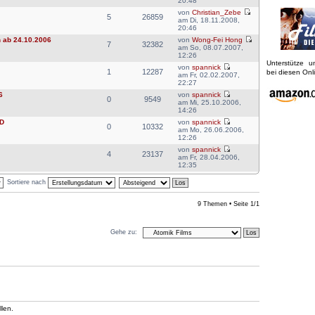
20:48
von
Christian_Zebe
5
26859
am Di, 18.11.2008,
20:46
ab 24.10.2006
von
Wong-Fei Hong
7
32382
am So, 08.07.2007,
12:26
Unterstütze 
von
spannick
1
12287
bei diesen On
am Fr, 02.02.2007,
22:27
6
von
spannick
0
9549
am Mi, 25.10.2006,
14:26
VD
von
spannick
0
10332
am Mo, 26.06.2006,
12:26
von
spannick
4
23137
am Fr, 28.04.2006,
12:35
Sortiere nach
9 Themen • Seite
1
/
1
Gehe zu:
len.