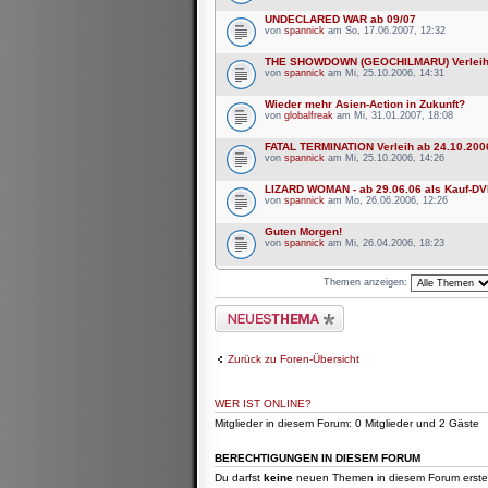
UNDECLARED WAR ab 09/07
von
spannick
am So, 17.06.2007, 12:32
THE SHOWDOWN (GEOCHILMARU) Verleih 
von
spannick
am Mi, 25.10.2006, 14:31
Wieder mehr Asien-Action in Zukunft?
von
globalfreak
am Mi, 31.01.2007, 18:08
FATAL TERMINATION Verleih ab 24.10.200
von
spannick
am Mi, 25.10.2006, 14:26
LIZARD WOMAN - ab 29.06.06 als Kauf-D
von
spannick
am Mo, 26.06.2006, 12:26
Guten Morgen!
von
spannick
am Mi, 26.04.2006, 18:23
Themen anzeigen:
Neues Thema erstellen
Zurück zu Foren-Übersicht
WER IST ONLINE?
Mitglieder in diesem Forum: 0 Mitglieder und 2 Gäste
BERECHTIGUNGEN IN DIESEM FORUM
Du darfst
keine
neuen Themen in diesem Forum erstel