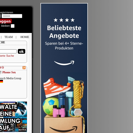
egistrieren
t bleiben
|
TEAM
|
HOME
CHE
terte Suche
 VÖ
Phone Sex
usch Media Group