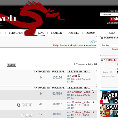
Login |
R
Eingelogg
N
|
PERSONEN
|
TV
|
KINO
|
TRAILER
|
ARTIKEL
|
FORUM
SHOP
FORUM-SU
FAQ
•
Feedback
•
Registrieren
•
Anmelden
Erwei
AKTUELLE
9 Themen • Seite
1
/
1
B
ANTWORTEN
ZUGRIFFE
LETZTER BEITRAG
von
Jost
0
135136
am Sa, 15.07.2017,
13:28
ANTWORTEN
ZUGRIFFE
LETZTER BEITRAG
von
Christian_Zebe
9
524569
am Di, 18.11.2008,
20:51
von
Christian_Zebe
35
156947
am Di, 18.11.2008,
1
2
3
20:49
von
Christian_Zebe
17
81307
am Di, 18.11.2008,
1
2