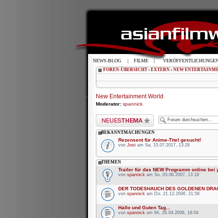
NEWS-BLOG
|
FILME
|
VERÖFFENTLICHUNGE
FOREN-ÜBERSICHT
‹
EXTERN
‹
NEW ENTERTAINM
New Entertainment World
Moderator:
spannick
Neues Thema erstellen
BEKANNTMACHUNGEN
Rezensent für Anime-Titel gesucht!
von
Jost
am Sa, 15.07.2017, 13:28
THEMEN
Trailer für das NEW Programm online bei
von
spannick
am So, 03.06.2007, 13:18
DER TODESHAUCH DES GOLDENEN DRAC
von
spannick
am Do, 21.12.2006, 21:58
Hallo und Guten Tag...
von
spannick
am Mi, 26.04.2006, 18:04