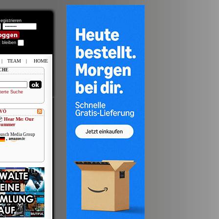
egistrieren
t bleiben
|
TEAM
|
HOME
CHE
terte Suche
 VÖ
Hear Me: Our
Summer
usch Media Group
•