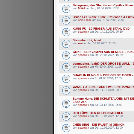
Belagerung der Shaolin mit Cynthia Khan
von
MPAA
am Mo, 28.04.2008, 13:56
Bruce Lee Clone Filme - Releases & Film
von
Asia Freak
am Do, 21.02.2008, 2:30
KUNG FU - 10 FINGER AUS STAHL DVD
von
spannick
am Do, 14.12.2006, 20:19
Statusbericht, bitte!
von
Awi
am Mi, 10.10.2007, 21:50
GOKE - DER VAMPIR AUS DEM ALL - in Kü
von
spannick
am Do, 23.08.2007, 15:29
demnächst...bald? DER GROSSE WALL - 
von
spannick
am Mi, 25.04.2007, 11:29
SHAOLIN KUNG FU - DER GELBE TIGER v
von
spannick
am Fr, 01.06.2007, 17:05
WANG YU - EINE FAUST WIE EIN HAMMER
von
spannick
am Do, 14.12.2006, 20:21
Sammo Hung: DIE SCHLITZAUGEN MIT 
Ende Jan
von
spannick
am Sa, 23.12.2006, 15:53
DER LÖWE DES GELBEN MEERES
von
spannick
am Do, 10.05.2007, 12:00
CHEN SING - DIE FAUST IM GENICK
von
spannick
am Do, 10.05.2007, 12:00