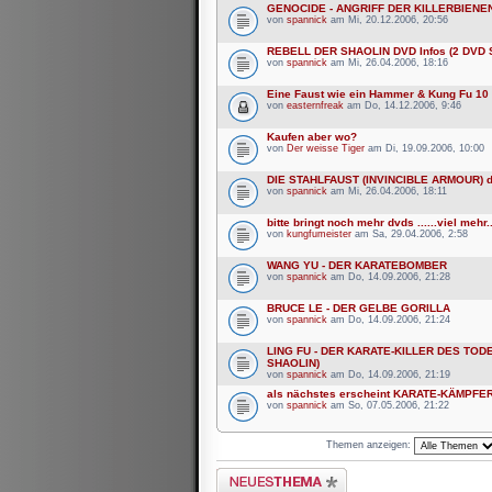
GENOCIDE - ANGRIFF DER KILLERBIENEN
von
spannick
am Mi, 20.12.2006, 20:56
REBELL DER SHAOLIN DVD Infos (2 DVD S
von
spannick
am Mi, 26.04.2006, 18:16
Eine Faust wie ein Hammer & Kung Fu 10 
von
easternfreak
am Do, 14.12.2006, 9:46
Kaufen aber wo?
von
Der weisse Tiger
am Di, 19.09.2006, 10:00
DIE STAHLFAUST (INVINCIBLE ARMOUR) d
von
spannick
am Mi, 26.04.2006, 18:11
bitte bringt noch mehr dvds ......viel mehr..
von
kungfumeister
am Sa, 29.04.2006, 2:58
WANG YU - DER KARATEBOMBER
von
spannick
am Do, 14.09.2006, 21:28
BRUCE LE - DER GELBE GORILLA
von
spannick
am Do, 14.09.2006, 21:24
LING FU - DER KARATE-KILLER DES TOD
SHAOLIN)
von
spannick
am Do, 14.09.2006, 21:19
als nächstes erscheint KARATE-KÄMPFER
von
spannick
am So, 07.05.2006, 21:22
Themen anzeigen:
Neues Thema erstellen