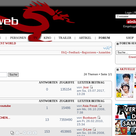
Login |
R
Eingelogg
N
|
PERSONEN
|
TV
|
KINO
|
TRAILER
|
ARTIKEL
|
FORUM
SHOP
ENT WORLD
FORUM-SU
FAQ
•
Feedback
•
Registrieren
•
Anmelden
Erwei
AKTUELLE
24 Themen • Seite
1
/
1
ANTWORTEN
ZUGRIFFE
LETZTER BEITRAG
B
von
Jost
0
135154
am Sa, 15.07.2017,
13:28
ANTWORTEN
ZUGRIFFE
LETZTER BEITRAG
 youtube
von
Asia Freak
1
15486
am Mo, 06.10.2008,
7:38
HEN...
von
Buxbaum
13
7359490
am Fr, 26.02.2010,
15:34
von
O-Lee
153
453865
am So, 10.08.2008,
1
...
9
10
11