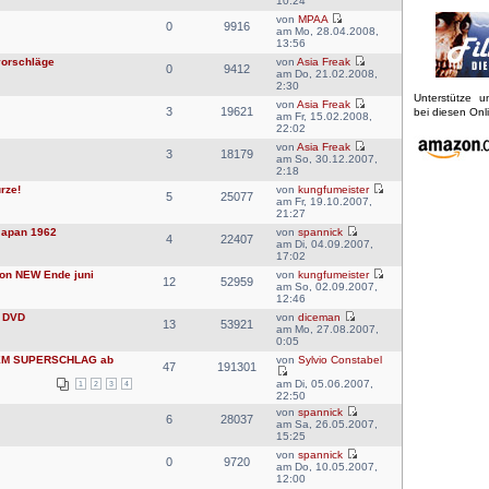
10:24
von
MPAA
0
9916
am Mo, 28.04.2008,
13:56
vorschläge
von
Asia Freak
0
9412
am Do, 21.02.2008,
2:30
Unterstütze 
von
Asia Freak
3
19621
bei diesen On
am Fr, 15.02.2008,
22:02
von
Asia Freak
3
18179
am So, 30.12.2007,
2:18
rze!
von
kungfumeister
5
25077
am Fr, 19.10.2007,
21:27
Japan 1962
von
spannick
4
22407
am Di, 04.09.2007,
17:02
on NEW Ende juni
von
kungfumeister
12
52959
am So, 02.09.2007,
12:46
 DVD
von
diceman
13
53921
am Mo, 27.08.2007,
0:05
DEM SUPERSCHLAG ab
von
Sylvio Constabel
47
191301
am Di, 05.06.2007,
1
2
3
4
22:50
von
spannick
6
28037
am Sa, 26.05.2007,
15:25
von
spannick
0
9720
am Do, 10.05.2007,
12:00