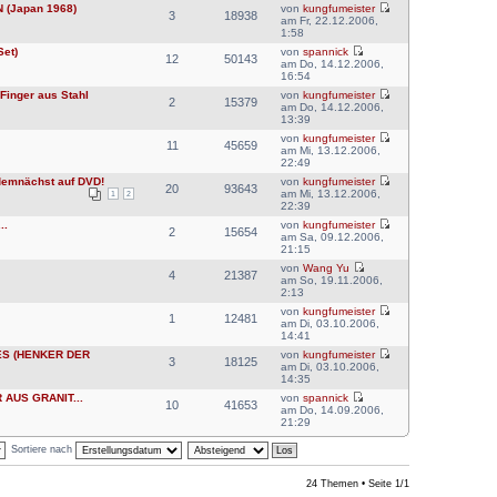
 (Japan 1968)
von
kungfumeister
3
18938
am Fr, 22.12.2006,
1:58
et)
von
spannick
12
50143
am Do, 14.12.2006,
16:54
Finger aus Stahl
von
kungfumeister
2
15379
am Do, 14.12.2006,
13:39
von
kungfumeister
11
45659
am Mi, 13.12.2006,
22:49
emnächst auf DVD!
von
kungfumeister
20
93643
am Mi, 13.12.2006,
1
2
22:39
..
von
kungfumeister
2
15654
am Sa, 09.12.2006,
21:15
von
Wang Yu
4
21387
am So, 19.11.2006,
2:13
von
kungfumeister
1
12481
am Di, 03.10.2006,
14:41
ES (HENKER DER
von
kungfumeister
3
18125
am Di, 03.10.2006,
14:35
 AUS GRANIT...
von
spannick
10
41653
am Do, 14.09.2006,
21:29
Sortiere nach
24 Themen • Seite
1
/
1