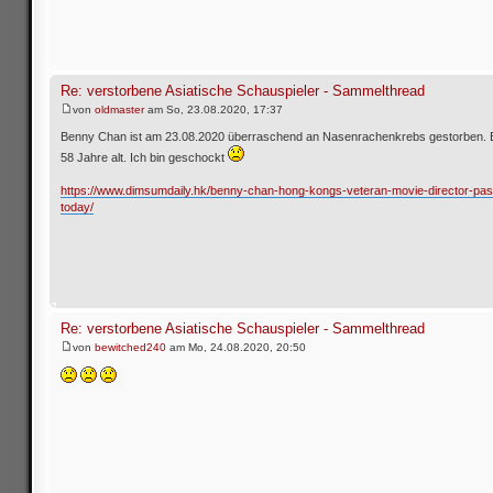
Re: verstorbene Asiatische Schauspieler - Sammelthread
von
oldmaster
am So, 23.08.2020, 17:37
Benny Chan ist am 23.08.2020 überraschend an Nasenrachenkrebs gestorben. 
58 Jahre alt. Ich bin geschockt
https://www.dimsumdaily.hk/benny-chan-hong-kongs-veteran-movie-director-pa
today/
Re: verstorbene Asiatische Schauspieler - Sammelthread
von
bewitched240
am Mo, 24.08.2020, 20:50