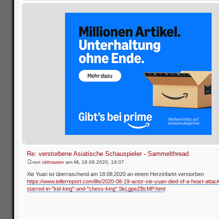
Re: verstorbene Asiatische Schauspieler - Sammelthread
von
oldmaster
am Mi, 19.08.2020, 19:07
Xie Yuan ist überraschend am 18.08.2020 an einem Herzinfarkt verstorben
https://www.tellerreport.com/life/2020-08-19-actor-xie-yuan-died-of-a-heart-attac
starred-in-"kid-king"-and-"chess-king".SkLgpeZBcMP.html