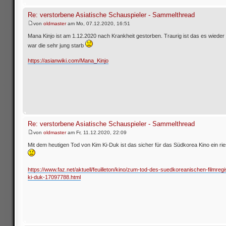
Re: verstorbene Asiatische Schauspieler - Sammelthread
von
oldmaster
am Mo, 07.12.2020, 16:51
Mana Kinjo ist am 1.12.2020 nach Krankheit gestorben. Traurig ist das es wieder
war die sehr jung starb
https://asianwiki.com/Mana_Kinjo
Re: verstorbene Asiatische Schauspieler - Sammelthread
von
oldmaster
am Fr, 11.12.2020, 22:09
Mit dem heutigen Tod von Kim Ki-Duk ist das sicher für das Südkorea Kino ein rie
https://www.faz.net/aktuell/feuilleton/kino/zum-tod-des-suedkoreanischen-filmreg
ki-duk-17097788.html