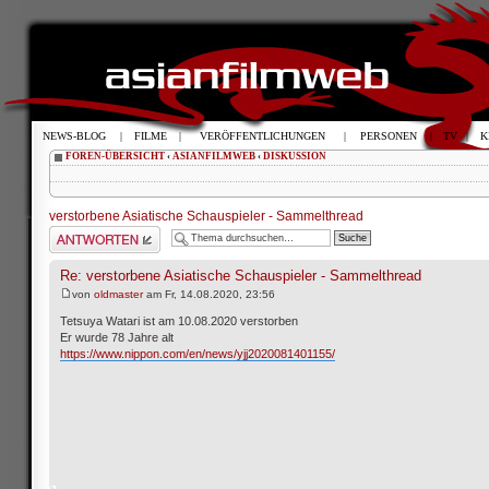
NEWS-BLOG
|
FILME
|
VERÖFFENTLICHUNGEN
|
PERSONEN
|
TV
|
K
FOREN-ÜBERSICHT
‹
ASIANFILMWEB
‹
DISKUSSION
verstorbene Asiatische Schauspieler - Sammelthread
Antwort schreiben
Re: verstorbene Asiatische Schauspieler - Sammelthread
von
oldmaster
am Fr, 14.08.2020, 23:56
Tetsuya Watari ist am 10.08.2020 verstorben
Er wurde 78 Jahre alt
https://www.nippon.com/en/news/yjj2020081401155/