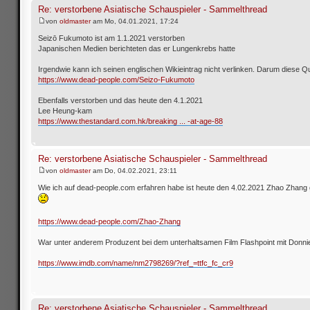
Re: verstorbene Asiatische Schauspieler - Sammelthread
von
oldmaster
am Mo, 04.01.2021, 17:24
Seizō Fukumoto ist am 1.1.2021 verstorben
Japanischen Medien berichteten das er Lungenkrebs hatte
Irgendwie kann ich seinen englischen Wikieintrag nicht verlinken. Darum diese Qu
https://www.dead-people.com/Seizo-Fukumoto
Ebenfalls verstorben und das heute den 4.1.2021
Lee Heung-kam
https://www.thestandard.com.hk/breaking ... -at-age-88
Re: verstorbene Asiatische Schauspieler - Sammelthread
von
oldmaster
am Do, 04.02.2021, 23:11
Wie ich auf dead-people.com erfahren habe ist heute den 4.02.2021 Zhao Zhang
https://www.dead-people.com/Zhao-Zhang
War unter anderem Produzent bei dem unterhaltsamen Film Flashpoint mit Donni
https://www.imdb.com/name/nm2798269/?ref_=ttfc_fc_cr9
Re: verstorbene Asiatische Schauspieler - Sammelthread