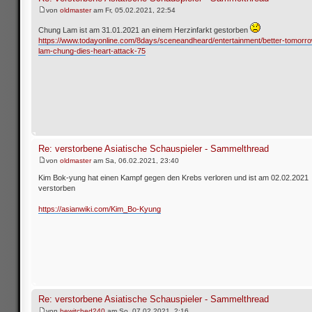
von
oldmaster
am Fr, 05.02.2021, 22:54
Chung Lam ist am 31.01.2021 an einem Herzinfarkt gestorben
https://www.todayonline.com/8days/sceneandheard/entertainment/better-tomorrow
lam-chung-dies-heart-attack-75
Re: verstorbene Asiatische Schauspieler - Sammelthread
von
oldmaster
am Sa, 06.02.2021, 23:40
Kim Bok-yung hat einen Kampf gegen den Krebs verloren und ist am 02.02.2021
verstorben
https://asianwiki.com/Kim_Bo-Kyung
Re: verstorbene Asiatische Schauspieler - Sammelthread
von
bewitched240
am So, 07.02.2021, 2:16