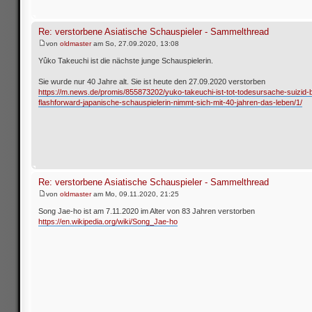
Re: verstorbene Asiatische Schauspieler - Sammelthread
von
oldmaster
am So, 27.09.2020, 13:08
Yûko Takeuchi ist die nächste junge Schauspielerin.
Sie wurde nur 40 Jahre alt. Sie ist heute den 27.09.2020 verstorben
https://m.news.de/promis/855873202/yuko-takeuchi-ist-tot-todesursache-suizid-
flashforward-japanische-schauspielerin-nimmt-sich-mit-40-jahren-das-leben/1/
Re: verstorbene Asiatische Schauspieler - Sammelthread
von
oldmaster
am Mo, 09.11.2020, 21:25
Song Jae-ho ist am 7.11.2020 im Alter von 83 Jahren verstorben
https://en.wikipedia.org/wiki/Song_Jae-ho