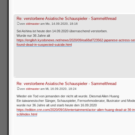
Re: verstorbene Asiatische Schauspieler - Sammelthread
von
oldmaster
am Mo, 14.09.2020, 18:16
Sei Ashina ist heute den 14.09.2020 überraschend verstorben.
Wurde nur 36 Jahre alt
https://english.kyodonews.net/news/2020/09/ea68af723562-japanese-actress-sei
found-dead-in-suspected-suicide.html
Re: verstorbene Asiatische Schauspieler - Sammelthread
von
oldmaster
am Mi, 16.09.2020, 18:24
Wieder ein Tod von jemanden der nicht alt wurde. Diesmal Alien Huang
Ein taiwanesischer Sänger, Schauspieler, Fernsehmoderator, Illustrator und Mode
wurde nur 36 Jahre alt und starb heute den 16.09.2020
https://edition.cnn.com/2020/09/16/entertainment/actor-alien-huang-dead-at-36-int
scli/index.html