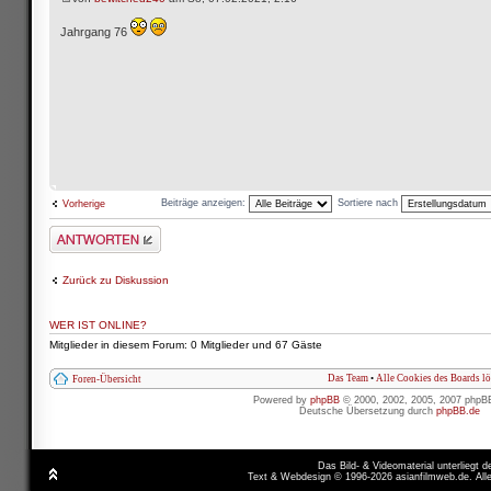
Jahrgang 76
Beiträge anzeigen:
Sortiere nach
Vorherige
Antwort schreiben
Zurück zu Diskussion
WER IST ONLINE?
Mitglieder in diesem Forum: 0 Mitglieder und 67 Gäste
Das Team
•
Alle Cookies des Boards l
Foren-Übersicht
Powered by
phpBB
© 2000, 2002, 2005, 2007 phpB
Deutsche Übersetzung durch
phpBB.de
Das Bild- & Videomaterial unterliegt 
Text & Webdesign © 1996-2026 asianfilmweb.de. All