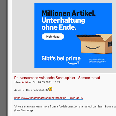
Re: verstorbene Asiatische Schauspieler - Sammelthread
von
Aniki
am So, 28.03.2021, 16:22
Actor Liu Kai-chi died at 66
https://www.thestandard.com.hk/breaking ... died-at-66
"A wise man can learn more from a foolish question than a fool can learn from a 
(Lee Siu-Lung)