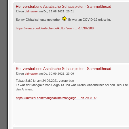
Re: verstorbene Asiatische Schauspieler - Sammelthread
von
oldmaster
am Do, 19.08.2021, 20:51
Sonny Chiba ist heute gestorben
. Er war an COVID-19 erkrankt.
https://www.sueddeutsche.de/kultur/sonn ... -1.5387288
Re: verstorbene Asiatische Schauspieler - Sammelthread
von
oldmaster
am Do, 30.09.2021, 23:06
Takao Saitô ist am 24.09.2021 verstorben
Er war der Mangaka von Golgo 13 und war Drehbuchschreiber bei den Real Life 
den Animes.
https://sumikai.com/mangaanime/manga/go ... en-299814/