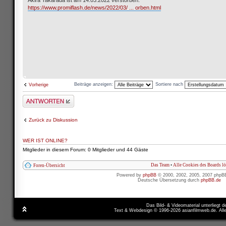
https://www.promiflash.de/news/2022/03/ ... orben.html
Beiträge anzeigen:
Sortiere nach
Vorherige
Antwort schreiben
Zurück zu Diskussion
WER IST ONLINE?
Mitglieder in diesem Forum: 0 Mitglieder und 44 Gäste
Das Team
•
Alle Cookies des Boards l
Foren-Übersicht
Powered by
phpBB
© 2000, 2002, 2005, 2007 phpB
Deutsche Übersetzung durch
phpBB.de
Das Bild- & Videomaterial unterliegt 
Text & Webdesign © 1996-2026 asianfilmweb.de. All