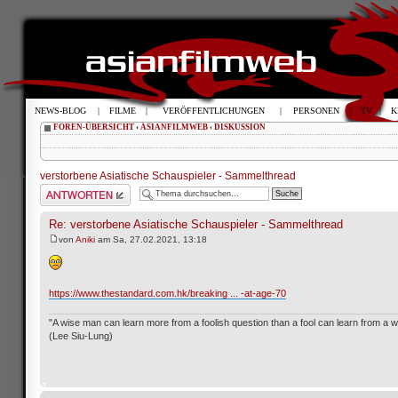
NEWS-BLOG
|
FILME
|
VERÖFFENTLICHUNGEN
|
PERSONEN
|
TV
|
K
FOREN-ÜBERSICHT
‹
ASIANFILMWEB
‹
DISKUSSION
verstorbene Asiatische Schauspieler - Sammelthread
Antwort schreiben
Re: verstorbene Asiatische Schauspieler - Sammelthread
von
Aniki
am Sa, 27.02.2021, 13:18
https://www.thestandard.com.hk/breaking ... -at-age-70
"A wise man can learn more from a foolish question than a fool can learn from a 
(Lee Siu-Lung)