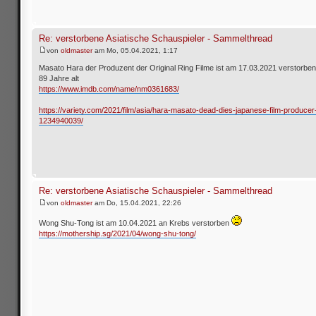
Re: verstorbene Asiatische Schauspieler - Sammelthread
von
oldmaster
am Mo, 05.04.2021, 1:17
Masato Hara der Produzent der Original Ring Filme ist am 17.03.2021 verstorben
89 Jahre alt
https://www.imdb.com/name/nm0361683/
https://variety.com/2021/film/asia/hara-masato-dead-dies-japanese-film-producer
1234940039/
Re: verstorbene Asiatische Schauspieler - Sammelthread
von
oldmaster
am Do, 15.04.2021, 22:26
Wong Shu-Tong ist am 10.04.2021 an Krebs verstorben
https://mothership.sg/2021/04/wong-shu-tong/