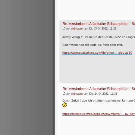
Re: verstorbene Asiatische Schauspieler -
von
oldmaster
am Di, 05.04.2022, 13:23
Jimmy Wang Yu ist heute den 05.04.2022 an Folgen
Einer wieder dieser Tode die mich sehr trifft.
https://www.straitstimes.com/life/enter ... dies-at-80
Re: verstorbene Asiatische Schauspieler -
von
oldmaster
am Do, 14.04.2022, 16:33
Durch Zufall habe ich erfahren das letztes Jahr am
https://hkmdb.com/db/people/view.mhtml? ... ay_se