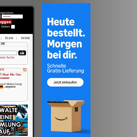
egistrieren
t bleiben
|
TEAM
|
HOME
CHE
terte Suche
 VÖ
Hear Me: Our
Summer
usch Media Group
•