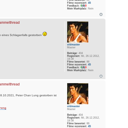
Filme rezensiert:
45
Feedback:
0
|
0
|
0
Mein Marktplatz:
Nein
 Sammelthread
 eines Schlaganfalls gestorben
oldmaster
Master
Beiträge:
404
Registriert:
Mi, 26.12.2012,
19:38
Filme bewertet:
86
Filme rezensiert:
45
Feedback:
0
|
0
|
0
Mein Marktplatz:
Nein
 Sammelthread
 08.10.2021, Peter Chan Lung gestorben ist
oldmaster
t=eng
Master
Beiträge:
404
Registriert:
Mi, 26.12.2012,
19:38
Filme bewertet:
86
Filme rezensiert:
45