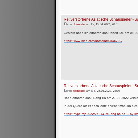
Re: verstorbene Asiatische Schauspieler -
von
oldmaster
am Fr, 15.04.2022, 20:51
Gestern habe ich erfahren das Robert Tai, am 08.2
https://www.imdb.com/name/nm0846720/
Re: verstorbene Asiatische Schauspieler -
von
oldmaster
am Mo, 25.04.2022, 23:08
Habe erfahren das Huang Ha am 27.03.2022 verstorb
In der Quelle als er noch lebte erkennt man ihn nich
https://hype.my/2022/268141/huang-ha-pa ... ay-str