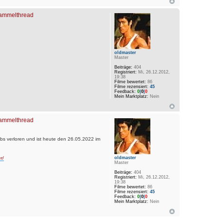
 Sammelthread
oldmaster
Master
Beiträge:
404
Registriert:
Mi, 26.12.2012,
19:38
Filme bewertet:
86
Filme rezensiert:
45
Feedback:
0
|
0
|
0
Mein Marktplatz:
Nein
 Sammelthread
s verloren und ist heute den 26.05.2022 im
r/
oldmaster
Master
Beiträge:
404
Registriert:
Mi, 26.12.2012,
19:38
Filme bewertet:
86
Filme rezensiert:
45
Feedback:
0
|
0
|
0
Mein Marktplatz:
Nein