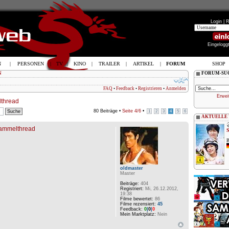
Login |
R
Eingelogg
N
|
PERSONEN
|
TV
|
KINO
|
TRAILER
|
ARTIKEL
|
FORUM
SHOP
N
FORUM-SU
FAQ
•
Feedback
•
Registrieren
•
Anmelden
Erwei
lthread
80 Beiträge •
Seite
4
/
6
•
1
2
3
4
5
6
AKTUELLE
 Sammelthread
B
oldmaster
Master
Beiträge:
404
Registriert:
Mi, 26.12.2012,
19:38
Filme bewertet:
86
Filme rezensiert:
45
Feedback:
0
|
0
|
0
Mein Marktplatz:
Nein