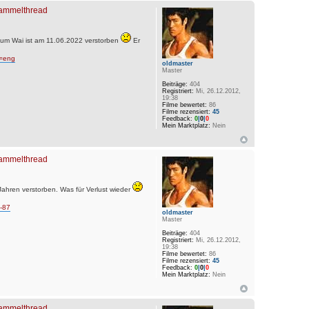
 Sammelthread
hum Wai ist am 11.06.2022 verstorben
Er
t=eng
oldmaster
Master
Beiträge:
404
Registriert:
Mi, 26.12.2012,
19:38
Filme bewertet:
86
Filme rezensiert:
45
Feedback:
0
|
0
|
0
Mein Marktplatz:
Nein
 Sammelthread
Jahren verstorben. Was für Verlust wieder
t-87
oldmaster
Master
Beiträge:
404
Registriert:
Mi, 26.12.2012,
19:38
Filme bewertet:
86
Filme rezensiert:
45
Feedback:
0
|
0
|
0
Mein Marktplatz:
Nein
 Sammelthread