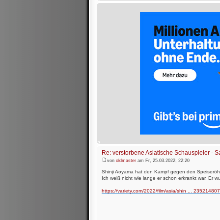
Re: verstorbene Asiatische Schauspieler -
von
oldmaster
am Fr, 25.03.2022, 22:20
Shinji Aoyama hat den Kampf gegen den Speiseröhr
Ich weiß nicht wie lange er schon erkrankt war. Er w
https://variety.com/2022/film/asia/shin ... 235214807