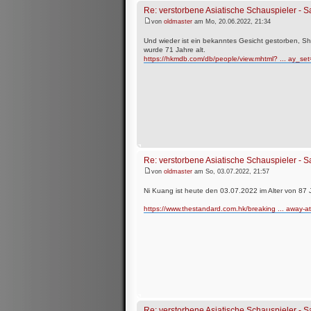
Re: verstorbene Asiatische Schauspieler -
von
oldmaster
am Mo, 20.06.2022, 21:34
Und wieder ist ein bekanntes Gesicht gestorben, S
wurde 71 Jahre alt.
https://hkmdb.com/db/people/view.mhtml? ... ay_se
Re: verstorbene Asiatische Schauspieler -
von
oldmaster
am So, 03.07.2022, 21:57
Ni Kuang ist heute den 03.07.2022 im Alter von 87 
https://www.thestandard.com.hk/breaking ... away-a
Re: verstorbene Asiatische Schauspieler -