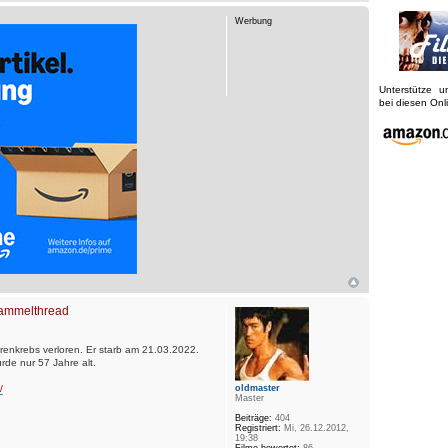
Werbung
Unterstütze 
bei diesen On
 Sammelthread
enkrebs verloren. Er starb am 21.03.2022.
urde nur 57 Jahre alt.
/
oldmaster
Master
Beiträge:
404
Registriert:
Mi, 26.12.2012,
19:38
Filme bewertet:
86