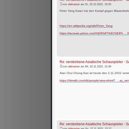
von
oldmaster
am Di, 25.10.2022, 19:20
Peter Yang Kwan hat den Kampf gegen Blasenkrebs
https://en.wikipedia.org/wiki/Peter_Yang
https://tw.news.yahoo.com/%E9%87%91%E9% ... 0
Re: verstorbene Asiatische Schauspieler -
von
oldmaster
am Mi, 02.11.2022, 12:49
Alan Chui Chung-San ist heute den 2.11.2022 vers
https://hkmdb.com/db/people/view.mhtml? ... ay_se
Re: verstorbene Asiatische Schauspieler -
von
oldmaster
am So, 27.11.2022, 22:27