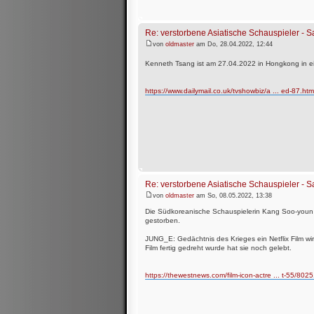
Re: verstorbene Asiatische Schauspieler -
von
oldmaster
am Do, 28.04.2022, 12:44
Kenneth Tsang ist am 27.04.2022 in Hongkong in 
https://www.dailymail.co.uk/tvshowbiz/a ... ed-87.htm
Re: verstorbene Asiatische Schauspieler -
von
oldmaster
am So, 08.05.2022, 13:38
Die Südkoreanische Schauspielerin Kang Soo-youn 
gestorben.
JUNG_E: Gedächtnis des Krieges ein Netflix Film wird
Film fertig gedreht wurde hat sie noch gelebt.
https://thewestnews.com/film-icon-actre ... t-55/802