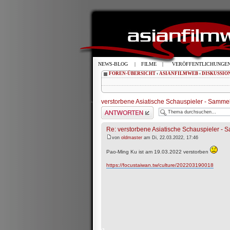
NEWS-BLOG
|
FILME
|
VERÖFFENTLICHUNGE
FOREN-ÜBERSICHT
‹
ASIANFILMWEB
‹
DISKUSSIO
verstorbene Asiatische Schauspieler - Samme
Antwort schreiben
Re: verstorbene Asiatische Schauspieler -
von
oldmaster
am Di, 22.03.2022, 17:46
Pao-Ming Ku ist am 19.03.2022 verstorben
https://focustaiwan.tw/culture/202203190018