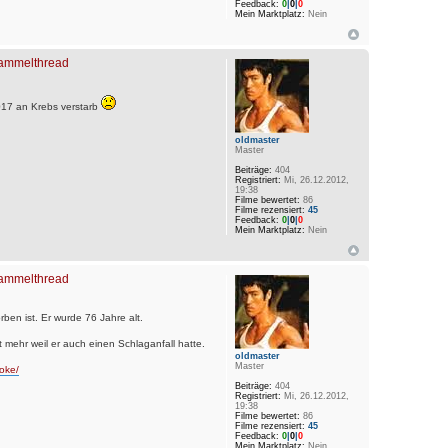
Feedback:
0
|
0
|
0
Mein Marktplatz:
Nein
 Sammelthread
017 an Krebs verstarb
oldmaster
Master
Beiträge:
404
Registriert:
Mi, 26.12.2012,
19:38
Filme bewertet:
86
Filme rezensiert:
45
Feedback:
0
|
0
|
0
Mein Marktplatz:
Nein
 Sammelthread
en ist. Er wurde 76 Jahre alt.
t mehr weil er auch einen Schlaganfall hatte.
oldmaster
Master
oke/
Beiträge:
404
Registriert:
Mi, 26.12.2012,
19:38
Filme bewertet:
86
Filme rezensiert:
45
Feedback:
0
|
0
|
0
Mein Marktplatz:
Nein