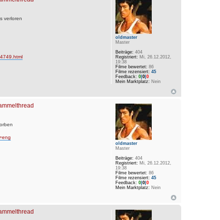
 verloren
oldmaster
Master
Beiträge:
404
4749.html
Registriert:
Mi, 26.12.2012,
19:38
Filme bewertet:
86
Filme rezensiert:
45
Feedback:
0
|
0
|
0
Mein Marktplatz:
Nein
 Sammelthread
torben
t=eng
oldmaster
Master
Beiträge:
404
Registriert:
Mi, 26.12.2012,
19:38
Filme bewertet:
86
Filme rezensiert:
45
Feedback:
0
|
0
|
0
Mein Marktplatz:
Nein
 Sammelthread