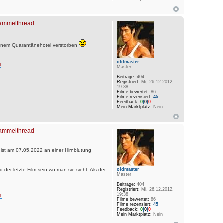
 Sammelthread
einem Quarantänehotel verstorben
oldmaster
l
Master
Beiträge:
404
Registriert:
Mi, 26.12.2012,
19:38
Filme bewertet:
86
Filme rezensiert:
45
Feedback:
0
|
0
|
0
Mein Marktplatz:
Nein
 Sammelthread
ist am 07.05.2022 an einer Hirnblutung
 der letzte Film sein wo man sie sieht. Als der
oldmaster
Master
Beiträge:
404
Registriert:
Mi, 26.12.2012,
19:38
51
Filme bewertet:
86
Filme rezensiert:
45
Feedback:
0
|
0
|
0
Mein Marktplatz:
Nein