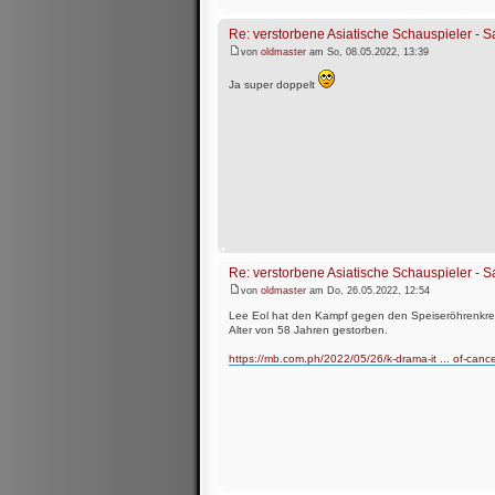
Re: verstorbene Asiatische Schauspieler -
von
oldmaster
am So, 08.05.2022, 13:39
Ja super doppelt
Re: verstorbene Asiatische Schauspieler -
von
oldmaster
am Do, 26.05.2022, 12:54
Lee Eol hat den Kampf gegen den Speiseröhrenkreb
Alter von 58 Jahren gestorben.
https://mb.com.ph/2022/05/26/k-drama-it ... of-cance