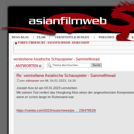
NEWS-BLOG
|
FILME
|
VERÖFFENTLICHUNGEN
|
PERSONEN
|
TV
|
K
FOREN-ÜBERSICHT
‹
ASIANFILMWEB
‹
DISKUSSION
verstorbene Asiatische Schauspieler - Sammelthread
Antwort schreiben
Re: verstorbene Asiatische Schauspieler - Sammelthread
von
oldmaster
am Mi, 04.01.2023, 14:30
Joseph Koo ist am 03.01.2023 verstorben
Mit seinem Tod verliert das Hongkong Kino einen der angesehensten Komponiste
wenn er schon lange im Ruhestand war.
https://variety.com/2023/music/news/jos ... 235478529/