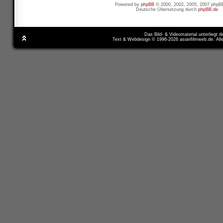
Powered by
phpBB
© 2000, 2002, 2005, 2007 phpB
Deutsche Übersetzung durch
phpBB.de
Das Bild- & Videomaterial unterliegt 
Text & Webdesign © 1996-2026 asianfilmweb.de. All