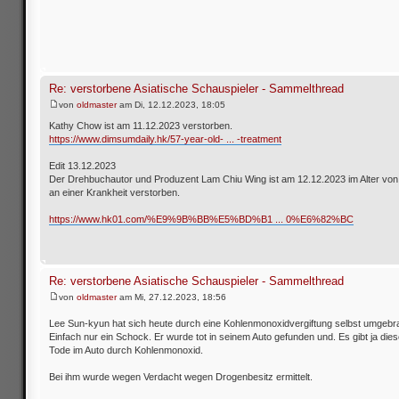
Re: verstorbene Asiatische Schauspieler - Sammelthread
von
oldmaster
am Di, 12.12.2023, 18:05
Kathy Chow ist am 11.12.2023 verstorben.
https://www.dimsumdaily.hk/57-year-old- ... -treatment
Edit 13.12.2023
Der Drehbuchautor und Produzent Lam Chiu Wing ist am 12.12.2023 im Alter von
an einer Krankheit verstorben.
https://www.hk01.com/%E9%9B%BB%E5%BD%B1 ... 0%E6%82%BC
Re: verstorbene Asiatische Schauspieler - Sammelthread
von
oldmaster
am Mi, 27.12.2023, 18:56
Lee Sun-kyun hat sich heute durch eine Kohlenmonoxidvergiftung selbst umgeb
Einfach nur ein Schock. Er wurde tot in seinem Auto gefunden und. Es gibt ja dies
Tode im Auto durch Kohlenmonoxid.
Bei ihm wurde wegen Verdacht wegen Drogenbesitz ermittelt.