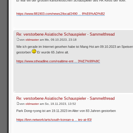
Er war ein der größten kantonesischen Schauspieler des HK Kinos der 60er.
https://www.881903.com/news2/local/2490 ... 8%E6%AD%B2
Re: verstorbene Asiatische Schauspieler - Sammelthread
von
oldmaster
am Mo, 09.10.2023, 23:18
Wie ich gerade im Internet gesehen habe ist Mang Hoi am 09.10.2023 an Speise
gestorben
Er wurde 65 Jahre alt.
https://www.stheadline.com/realtime-ent ... 3%E7%99%8C
Re: verstorbene Asiatische Schauspieler - Sammelthread
von
oldmaster
am So, 19.11.2023, 13:52
Park Dong-ryong ist am 19.11.2023 im Alter von 83 Jahren gestorben
https://bnn.network/arts/south-korean-a ... ies-at-83/