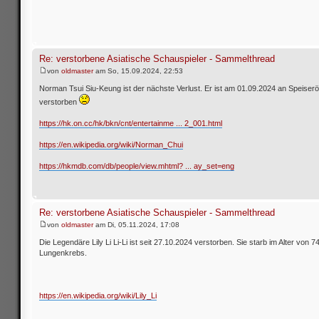
Re: verstorbene Asiatische Schauspieler - Sammelthread
von
oldmaster
am So, 15.09.2024, 22:53
Norman Tsui Siu-Keung ist der nächste Verlust. Er ist am 01.09.2024 an Speiser
verstorben
https://hk.on.cc/hk/bkn/cnt/entertainme ... 2_001.html
https://en.wikipedia.org/wiki/Norman_Chui
https://hkmdb.com/db/people/view.mhtml? ... ay_set=eng
Re: verstorbene Asiatische Schauspieler - Sammelthread
von
oldmaster
am Di, 05.11.2024, 17:08
Die Legendäre Lily Li Li-Li ist seit 27.10.2024 verstorben. Sie starb im Alter von 
Lungenkrebs.
https://en.wikipedia.org/wiki/Lily_Li