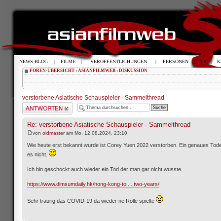
NEWS-BLOG
|
FILME
|
VERÖFFENTLICHUNGEN
|
PERSONEN
|
TV
|
K
FOREN-ÜBERSICHT
‹
ASIANFILMWEB
‹
DISKUSSION
verstorbene Asiatische Schauspieler - Sammelthread
Antwort schreiben
Re: verstorbene Asiatische Schauspieler - Sammelthread
von
oldmaster
am Mo, 12.08.2024, 23:10
Wie heute erst bekannt wurde ist Corey Yuen 2022 verstorben. Ein genaues Tod
es nicht.
Ich bin geschockt auch wieder ein Tod der man gar nicht wusste.
https://www.dimsumdaily.hk/hong-kong-to ... two-years/
Sehr traurig das COVID-19 da wieder ne Rolle spielte