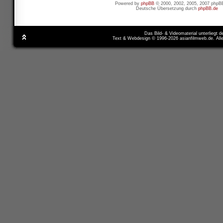
Powered by
phpBB
© 2000, 2002, 2005, 2007 phpB
Deutsche Übersetzung durch
phpBB.de
Das Bild- & Videomaterial unterliegt 
Text & Webdesign © 1996-2026 asianfilmweb.de. All