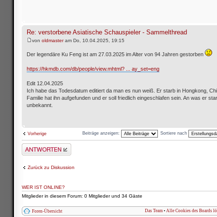
Re: verstorbene Asiatische Schauspieler - Sammelthread
von
oldmaster
am Do, 10.04.2025, 19:15
Der legendäre Ku Feng ist am 27.03.2025 im Alter von 94 Jahren gestorben
https://hkmdb.com/db/people/view.mhtml? ... ay_set=eng
Edit 12.04.2025
Ich habe das Todesdatum editiert da man es nun weiß. Er starb in Hongkong, Chi
Familie hat ihn aufgefunden und er soll friedlich eingeschlafen sein. An was er star
unbekannt.
Beiträge anzeigen:
Sortiere nach
Vorherige
Antwort schreiben
Zurück zu Diskussion
WER IST ONLINE?
Mitglieder in diesem Forum: 0 Mitglieder und 34 Gäste
Das Team
•
Alle Cookies des Boards l
Foren-Übersicht