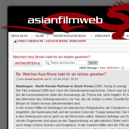
NEWS-BLOG
|
FILME
|
VERÖFFENTLICHUNGEN
|
PERSONEN
|
TV
|
K
FOREN-ÜBERSICHT
‹
ASIANFILMWEB
‹
DISKUSSION
Welchen Asia Movie habt ihr als letztes gesehen?
Antwort schreiben
16682 Beiträge •
Seite
1100
/
1113
•
...
1
Re: Welchen Asia Movie habt ihr als letztes gesehen?
von
bewitched240
am Fr, 10.04.2020, 20:57
Nambugun - North Korean Partisan in South Korea
{1990, Jeong Ji-yeong}
Der Film entstand 1990 kurz nach der Demokratisierung Koreas. Davor war ein s
der die kommunistische Seite des Koreakriegs als Thema hat, nicht möglich. Er ba
den Memoiren des Zeitungsreporters Lee Tae, der als Soldat zu einer Guerilla-Ein
Bergen im Süden Koreas abkommandiert wird.
In der ersten Hälfte ist Nambugun ein klassisches Kriegsdrama, die Charaktere 
eingeführt, die Kameradschaft und der positive Geist der Truppe beleuchtet. Die Id
in den Hintergrund und es geht um die Menschen selbst. Kleinere Aufträge und S
mit der Gegenseite sind quasi an der Tagesordnung, es gibt natürlich Opfer und L
auch einige schöne Szenen und Ereignisse. In der zweiten Hälfte wird der Film a