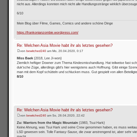
nicht aus. Allerdings konnten mich nicht alle Handlungsstränge wirklich überzeug
6/10
Mein Blog über Filme, Games, Comics und andere schöne Dinge
https://frankonianzombie.wordpress.com/
Re: Welchen Asia Movie habt ihr als letztes gesehen?
von
bewitched240
am Mo, 20.04.2020, 0:17
Miss Baek
{2018, Lee Ji-won}
Ziemlich heftiger Downer zum Thema Kindesmisshandlung. Hat teilweise fast sch
duk'sche Züge, allerdings gibt's hier wenigstens auch Hoffnung. Gibt einige Szen
man mit dem Kopf schütteln und schlucken muss. Gut gespielt von allen Beteiligt
8/10
Re: Welchen Asia Movie habt ihr als letztes gesehen?
von
bewitched240
am So, 26.04.2020, 22:42
Zu: Warriors from the Magic Mountain
{1983, Tsui Hark}
Keine Ahnung, was Tsui Hark und seine Crew genommen haben, es muss weitau
LSD gewesen sein. Tolle Fantasy-Sause, die zwar anstrengend ist, aber sehr vie
macht.