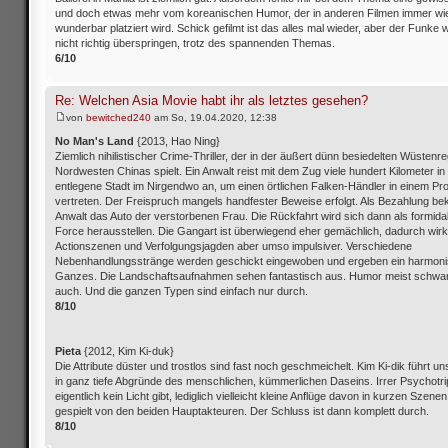
und doch etwas mehr vom koreanischen Humor, der in anderen Filmen immer wi
wunderbar platziert wird. Schick gefilmt ist das alles mal wieder, aber der Funke wi
nicht richtig überspringen, trotz des spannenden Themas.
6/10
Re: Welchen Asia Movie habt ihr als letztes gesehen?
von
bewitched240
am So, 19.04.2020, 12:38
No Man's Land
{2013, Hao Ning}
Ziemlich nihilistischer Crime-Thriller, der in der äußert dünn besiedelten Wüstenre
Nordwesten Chinas spielt. Ein Anwalt reist mit dem Zug viele hundert Kilometer in
entlegene Stadt im Nirgendwo an, um einen örtlichen Falken-Händler in einem Pr
vertreten. Der Freispruch mangels handfester Beweise erfolgt. Als Bezahlung b
Anwalt das Auto der verstorbenen Frau. Die Rückfahrt wird sich dann als formida
Force herausstellen. Die Gangart ist überwiegend eher gemächlich, dadurch wirk
Actionszenen und Verfolgungsjagden aber umso impulsiver. Verschiedene
Nebenhandlungsstränge werden geschickt eingewoben und ergeben ein harmon
Ganzes. Die Landschaftsaufnahmen sehen fantastisch aus. Humor meist schwarze
auch. Und die ganzen Typen sind einfach nur durch.
8/10
Pieta
{2012, Kim Ki-duk}
Die Attribute düster und trostlos sind fast noch geschmeichelt. Kim Ki-dik führt u
in ganz tiefe Abgründe des menschlichen, kümmerlichen Daseins. Irrer Psychotri
eigentlich kein Licht gibt, lediglich vielleicht kleine Anflüge davon in kurzen Szenen.
gespielt von den beiden Hauptakteuren. Der Schluss ist dann komplett durch.
8/10