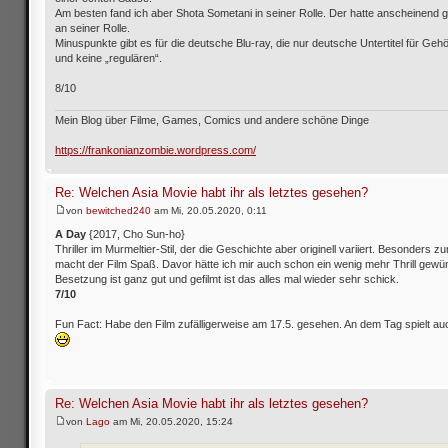
Am besten fand ich aber Shota Sometani in seiner Rolle. Der hatte anscheinend
an seiner Rolle.
Minuspunkte gibt es für die deutsche Blu-ray, die nur deutsche Untertitel für Gehö
und keine „regulären“.
8/10
Mein Blog über Filme, Games, Comics und andere schöne Dinge
https://frankonianzombie.wordpress.com/
Re: Welchen Asia Movie habt ihr als letztes gesehen?
von
bewitched240
am Mi, 20.05.2020, 0:11
A Day
{2017, Cho Sun-ho}
Thriller im Murmeltier-Stil, der die Geschichte aber originell variiert. Besonders 
macht der Film Spaß. Davor hätte ich mir auch schon ein wenig mehr Thrill gewü
Besetzung ist ganz gut und gefilmt ist das alles mal wieder sehr schick.
7/10
Fun Fact: Habe den Film zufälligerweise am 17.5. gesehen. An dem Tag spielt auc
Re: Welchen Asia Movie habt ihr als letztes gesehen?
von
Lago
am Mi, 20.05.2020, 15:24