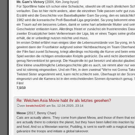
Mr. Gam's Victory
{2004, Kim Jong-hyun}
Für Sportfilme habe ich schon eine Schwäche, obwohl sie oft nach ähnlichem S
verlaufen. Das ist hier nicht anders, aber die einzelnen Teile passen sehr gut z
Erzählt wird die Geschichte von Baseballspieler Gam Sa-yong, den es tatsächlich
1982 wird die koreanische Profi-Baseball-Liga gegründet. Sa-yong bekommt eine
ein Traum auf ein besseres Leben, damit er seine hart arbeitende Mutter und sei
Geschwister entlasten kann. Allerdings fristet er zunächst ein frustrierendes Dase
zweiter Ersatzpitcher beim Verliererteam der Liga, bis er eines Tages seine gro
erhält, die er unbedingt nutzen möchte und muss.
Im ersten Drittel erfährt man einiges über die Lebensumstände von Sa-yong, im Mit
gewinnt dann der Frustfaktor aufgrund seiner Nichtbeachtung im Team Oberhand, 
der Film fast zuviel Schwung, kriegt allerdings rechtzeitig die Kurve und beim en
Spiel werden die richtigen emotionalen Knöpfe gedrückt. Da wird nicht übertrieben
genug Nervenkitzel ist gesorgt. Die Hauptrolle ist gut besetzt und absolut glaubwü
Eine kleine unaufdringliche Liebesgeschichte gibt es auch, sie nimmt aber nur wen
und ist stimmig eingewoben. Und ein Film, in dem zweimal "We're not Gonna Take
Twisted Sister angestimmt wird, kann nicht schlecht sein. Überhaupt ist der Scor
eingesetzt und die Kamera ist in den entscheidenden Szenen dynamisch genug.
Film!
7,5/10
Re: Welchen Asia Movie habt ihr als letztes gesehen?
von
bewitched240
am So, 12.04.2020, 23:14
Meow
{2017, Benny Chan}
Cats are actually aliens. They come from planet Meow, and those of them that exi
are actually there to colonize the planet, but they have been lulled into inaction b
and food. And so a Meowian warrior, Pudding, is sent to earth with a magical weap
galvanize the troops and initiate a global takeover.