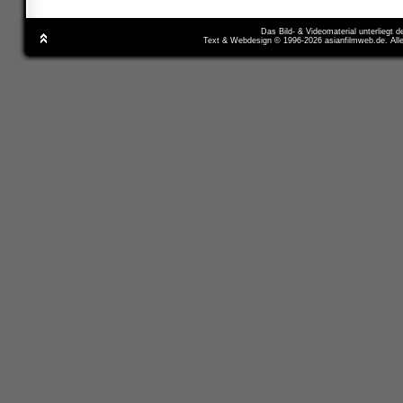
Das Bild- & Videomaterial unterliegt 
Text & Webdesign © 1996-2026 asianfilmweb.de. All