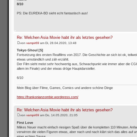
8/10
PS: Die EUREKA-BD sieht echt fantastisch aus!
Re: Welchen Asia Movie habt ihr als letztes gesehen?
von
vampir69
am Di, 28.04.2020, 13:48
Tokyo Ghoul [S]
Fortsetzung des ersten Realfilms von 2017. Die Geschichte an sich ist ok, teilwe
etwas umständlich und zäh erzählt.
Der Film sieht meist sehr hochwertig aus, Schwachpunkt wie immer aber die CGI
allem im Finale) und der etwas dröge Hauptdarsteller.
6/10
Mein Blog über Filme, Games, Comics und andere schöne Dinge
https://frankonianzombie.wordpress.com/
Re: Welchen Asia Movie habt ihr als letztes gesehen?
von
vampir69
am Do, 14.05.2020, 21:05
First Love
Miikes Neuer macht einfach riesigen Spaß über die kompletten 110 Minuten. Anf
verwirren die vielen Figuren etwas, aber nach und nach klärt sich das alles auf u
einer echten Sause.