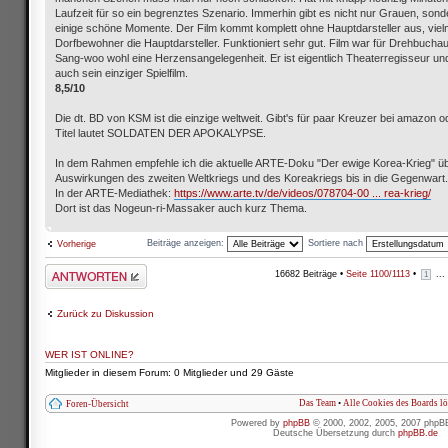
Laufzeit für so ein begrenztes Szenario. Immerhin gibt es nicht nur Grauen, son
einige schöne Momente. Der Film kommt komplett ohne Hauptdarsteller aus, vielm
Dorfbewohner die Hauptdarsteller. Funktioniert sehr gut. Film war für Drehbucha
Sang-woo wohl eine Herzensangelegenheit. Er ist eigentlich Theaterregisseur und
auch sein einziger Spielfilm.
8,5/10
Die dt. BD von KSM ist die einzige weltweit. Gibt's für paar Kreuzer bei amazon o
Titel lautet SOLDATEN DER APOKALYPSE.
In dem Rahmen empfehle ich die aktuelle ARTE-Doku "Der ewige Korea-Krieg" üb
Auswirkungen des zweiten Weltkriegs und des Koreakriegs bis in die Gegenwart.
In der ARTE-Mediathek:
https://www.arte.tv/de/videos/078704-00 ... rea-krieg/
Dort ist das Nogeun-ri-Massaker auch kurz Thema.
Beiträge anzeigen:
Sortiere nach
Vorherige
Antwort schreiben
16682 Beiträge •
Seite
1100
/
1113
•
...
1
Zurück zu Diskussion
WER IST ONLINE?
Mitglieder in diesem Forum: 0 Mitglieder und 29 Gäste
Das Team
•
Alle Cookies des Boards l
Foren-Übersicht
Powered by
phpBB
© 2000, 2002, 2005, 2007 phpB
Deutsche Übersetzung durch
phpBB.de