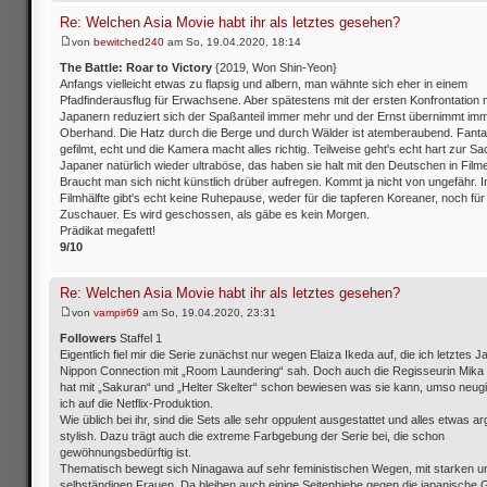
Re: Welchen Asia Movie habt ihr als letztes gesehen?
von
bewitched240
am So, 19.04.2020, 18:14
The Battle: Roar to Victory
{2019, Won Shin-Yeon}
Anfangs vielleicht etwas zu flapsig und albern, man wähnte sich eher in einem
Pfadfinderausflug für Erwachsene. Aber spätestens mit der ersten Konfrontation 
Japanern reduziert sich der Spaßanteil immer mehr und der Ernst übernimmt im
Oberhand. Die Hatz durch die Berge und durch Wälder ist atemberaubend. Fanta
gefilmt, echt und die Kamera macht alles richtig. Teilweise geht's echt hart zur Sa
Japaner natürlich wieder ultraböse, das haben sie halt mit den Deutschen in Film
Braucht man sich nicht künstlich drüber aufregen. Kommt ja nicht von ungefähr. I
Filmhälfte gibt's echt keine Ruhepause, weder für die tapferen Koreaner, noch für
Zuschauer. Es wird geschossen, als gäbe es kein Morgen.
Prädikat megafett!
9/10
Re: Welchen Asia Movie habt ihr als letztes gesehen?
von
vampir69
am So, 19.04.2020, 23:31
Followers
Staffel 1
Eigentlich fiel mir die Serie zunächst nur wegen Elaiza Ikeda auf, die ich letztes J
Nippon Connection mit „Room Laundering“ sah. Doch auch die Regisseurin Mik
hat mit „Sakuran“ und „Helter Skelter“ schon bewiesen was sie kann, umso neugi
ich auf die Netflix-Produktion.
Wie üblich bei ihr, sind die Sets alle sehr oppulent ausgestattet und alles etwas ar
stylish. Dazu trägt auch die extreme Farbgebung der Serie bei, die schon
gewöhnungsbedürftig ist.
Thematisch bewegt sich Ninagawa auf sehr feministischen Wegen, mit starken u
selbständigen Frauen. Da bleiben auch einige Seitenhiebe gegen die japanische 