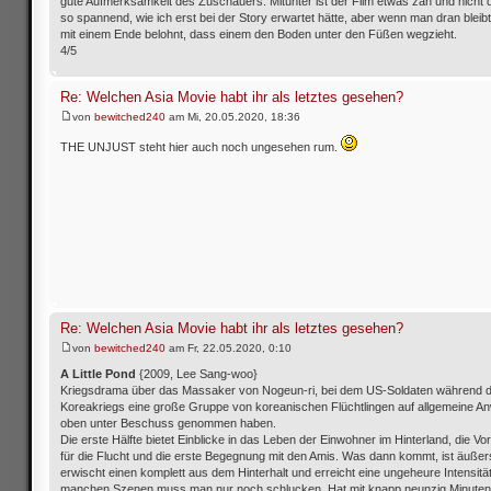
gute Aufmerksamkeit des Zuschauers. Mitunter ist der Film etwas zäh und nicht
so spannend, wie ich erst bei der Story erwartet hätte, aber wenn man dran bleib
mit einem Ende belohnt, dass einem den Boden unter den Füßen wegzieht.
4/5
Re: Welchen Asia Movie habt ihr als letztes gesehen?
von
bewitched240
am Mi, 20.05.2020, 18:36
THE UNJUST steht hier auch noch ungesehen rum.
Re: Welchen Asia Movie habt ihr als letztes gesehen?
von
bewitched240
am Fr, 22.05.2020, 0:10
A Little Pond
{2009, Lee Sang-woo}
Kriegsdrama über das Massaker von Nogeun-ri, bei dem US-Soldaten während 
Koreakriegs eine große Gruppe von koreanischen Flüchtlingen auf allgemeine A
oben unter Beschuss genommen haben.
Die erste Hälfte bietet Einblicke in das Leben der Einwohner im Hinterland, die Vo
für die Flucht und die erste Begegnung mit den Amis. Was dann kommt, ist äußerst
erwischt einen komplett aus dem Hinterhalt und erreicht eine ungeheure Intensität
manchen Szenen muss man nur noch schlucken. Hat mit knapp neunzig Minuten d