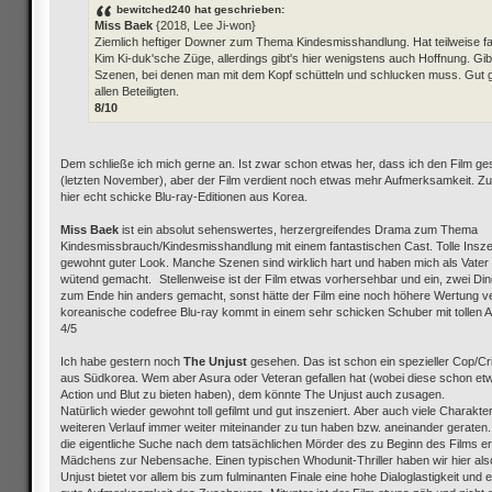
bewitched240 hat geschrieben:
Miss Baek
{2018, Lee Ji-won}
Ziemlich heftiger Downer zum Thema Kindesmisshandlung. Hat teilweise f
Kim Ki-duk'sche Züge, allerdings gibt's hier wenigstens auch Hoffnung. Gib
Szenen, bei denen man mit dem Kopf schütteln und schlucken muss. Gut g
allen Beteiligten.
8/10
Dem schließe ich mich gerne an. Ist zwar schon etwas her, dass ich den Film g
(letzten November), aber der Film verdient noch etwas mehr Aufmerksamkeit. Zu
hier echt schicke Blu-ray-Editionen aus Korea.
Miss Baek
ist ein absolut sehenswertes, herzergreifendes Drama zum Thema
Kindesmissbrauch/Kindesmisshandlung mit einem fantastischen Cast. Tolle Insz
gewohnt guter Look. Manche Szenen sind wirklich hart und haben mich als Vater 
wütend gemacht. Stellenweise ist der Film etwas vorhersehbar und ein, zwei Din
zum Ende hin anders gemacht, sonst hätte der Film eine noch höhere Wertung v
koreanische codefree Blu-ray kommt in einem sehr schicken Schuber mit tollen A
4/5
Ich habe gestern noch
The Unjust
gesehen. Das ist schon ein spezieller Cop/Cri
aus Südkorea. Wem aber Asura oder Veteran gefallen hat (wobei diese schon e
Action und Blut zu bieten haben), dem könnte The Unjust auch zusagen.
Natürlich wieder gewohnt toll gefilmt und gut inszeniert. Aber auch viele Charakter
weiteren Verlauf immer weiter miteinander zu tun haben bzw. aneinander geraten.
die eigentliche Suche nach dem tatsächlichen Mörder des zu Beginn des Films 
Mädchens zur Nebensache. Einen typischen Whodunit-Thriller haben wir hier also
Unjust bietet vor allem bis zum fulminanten Finale eine hohe Dialoglastigkeit und e