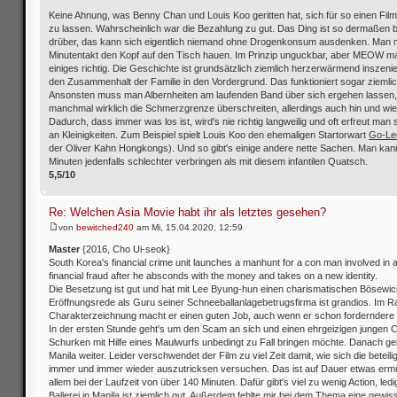
Keine Ahnung, was Benny Chan und Louis Koo geritten hat, sich für so einen Fil
zu lassen. Wahrscheinlich war die Bezahlung zu gut. Das Ding ist so dermaßen 
drüber, das kann sich eigentlich niemand ohne Drogenkonsum ausdenken. Man 
Minutentakt den Kopf auf den Tisch hauen. Im Prinzip unguckbar, aber MEOW m
einiges richtig. Die Geschichte ist grundsätzlich ziemlich herzerwärmend inszenier
den Zusammenhalt der Familie in den Vordergrund. Das funktioniert sogar ziemlic
Ansonsten muss man Albernheiten am laufenden Band über sich ergehen lassen,
manchmal wirklich die Schmerzgrenze überschreiten, allerdings auch hin und wied
Dadurch, dass immer was los ist, wird's nie richtig langweilig und oft erfreut man
an Kleinigkeiten. Zum Beispiel spielt Louis Koo den ehemaligen Startorwart
Go-Le
der Oliver Kahn Hongkongs). Und so gibt's einige andere nette Sachen. Man kan
Minuten jedenfalls schlechter verbringen als mit diesem infantilen Quatsch.
5,5/10
Re: Welchen Asia Movie habt ihr als letztes gesehen?
von
bewitched240
am Mi, 15.04.2020, 12:59
Master
{2016, Cho Ui-seok}
South Korea's financial crime unit launches a manhunt for a con man involved in 
financial fraud after he absconds with the money and takes on a new identity.
Die Besetzung ist gut und hat mit Lee Byung-hun einen charismatischen Bösewicht
Eröffnungsrede als Guru seiner Schneeballanlagebetrugsfirma ist grandios. Im 
Charakterzeichnung macht er einen guten Job, auch wenn er schon forderndere R
In der ersten Stunde geht's um den Scam an sich und einen ehrgeizigen jungen 
Schurken mit Hilfe eines Maulwurfs unbedingt zu Fall bringen möchte. Danach geh
Manila weiter. Leider verschwendet der Film zu viel Zeit damit, wie sich die beteili
immer und immer wieder auszutricksen versuchen. Das ist auf Dauer etwas ermü
allem bei der Laufzeit von über 140 Minuten. Dafür gibt's viel zu wenig Action, ledig
Ballerei in Manila ist ziemlich gut. Außerdem fehlte mir bei dem Thema eine gewis