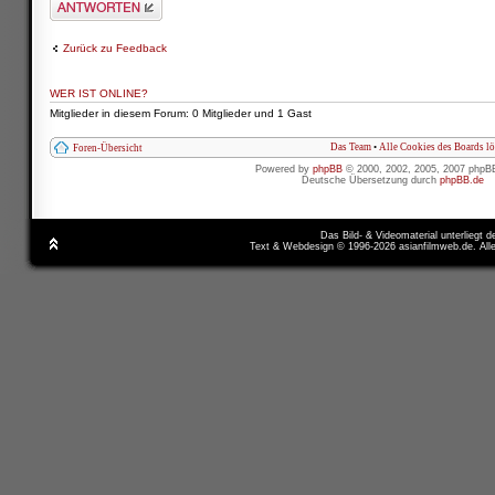
Zurück zu Feedback
WER IST ONLINE?
Mitglieder in diesem Forum: 0 Mitglieder und 1 Gast
Das Team
•
Alle Cookies des Boards l
Foren-Übersicht
Powered by
phpBB
© 2000, 2002, 2005, 2007 phpB
Deutsche Übersetzung durch
phpBB.de
Das Bild- & Videomaterial unterliegt 
Text & Webdesign © 1996-2026 asianfilmweb.de. All