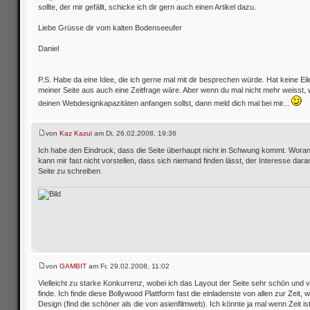
sollte, der mir gefällt, schicke ich dir gern auch einen Artikel dazu.
Liebe Grüsse dir vom kalten Bodenseeufer
Daniel
P.S. Habe da eine Idee, die ich gerne mal mit dir besprechen würde. Hat keine Eil
meiner Seite aus auch eine Zeitfrage wäre. Aber wenn du mal nicht mehr weisst, 
deinen Webdesignkapazitäten anfangen sollst, dann meld dich mal bei mir...
von
Kaz Kazui
am Di, 26.02.2008, 19:36
Ich habe den Eindruck, dass die Seite überhaupt nicht in Schwung kommt. Woran 
kann mir fast nicht vorstellen, dass sich niemand finden lässt, der Interesse daran
Seite zu schreiben.
von
GAMBIT
am Fr, 29.02.2008, 11:02
Vielleicht zu starke Konkurrenz, wobei ich das Layout der Seite sehr schön und 
finde. Ich finde diese Bollywood Plattform fast die einladenste von allen zur Zeit,
Design (find die schöner als die von asienfilmweb). Ich könnte ja mal wenn Zeit i