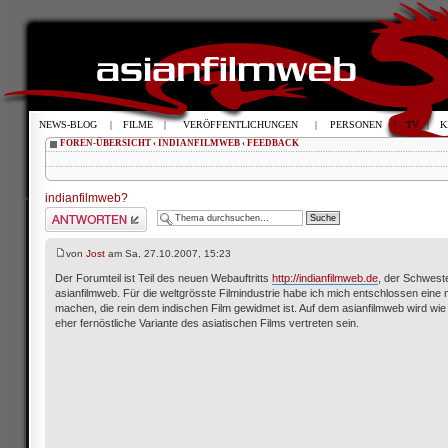
NEWS-BLOG
|
FILME
|
VERÖFFENTLICHUNGEN
|
PERSONEN
|
TV
|
K
FOREN-ÜBERSICHT
‹
INDIANFILMWEB
‹
FEEDBACK
indianfilmweb?
Antwort schreiben
von
Jost
am Sa, 27.10.2007, 15:23
Der Forumteil ist Teil des neuen Webauftritts
http://indianfilmweb.de
, der Schwest
asianfilmweb. Für die weltgrösste Filmindustrie habe ich mich entschlossen eine 
machen, die rein dem indischen Film gewidmet ist. Auf dem asianfilmweb wird wie
eher fernöstliche Variante des asiatischen Films vertreten sein.