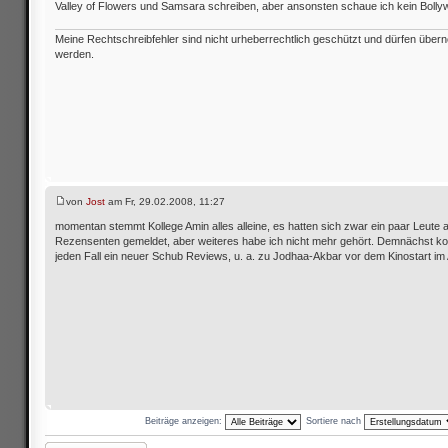
Valley of Flowers und Samsara schreiben, aber ansonsten schaue ich kein Bolly
Meine Rechtschreibfehler sind nicht urheberrechtlich geschützt und dürfen übe
werden.
von
Jost
am Fr, 29.02.2008, 11:27
momentan stemmt Kollege Amin alles alleine, es hatten sich zwar ein paar Leute a
Rezensenten gemeldet, aber weiteres habe ich nicht mehr gehört. Demnächst k
jeden Fall ein neuer Schub Reviews, u. a. zu Jodhaa-Akbar vor dem Kinostart im A
Beiträge anzeigen:
Sortiere nach
Antwort schreiben