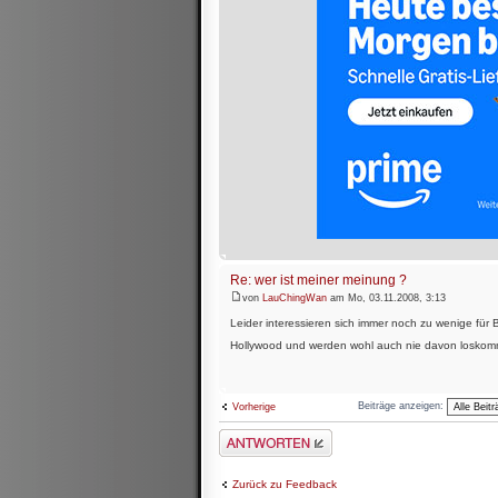
Re: wer ist meiner meinung ?
von
LauChingWan
am Mo, 03.11.2008, 3:13
Leider interessieren sich immer noch zu wenige für
Hollywood und werden wohl auch nie davon losko
Beiträge anzeigen:
Vorherige
Antwort schreiben
Zurück zu Feedback