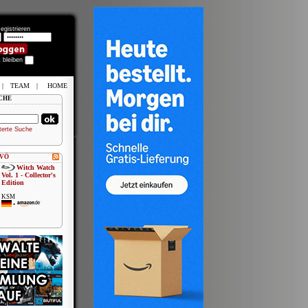
egistrieren
t bleiben
|
TEAM
|
HOME
CHE
terte Suche
 VÖ
Witch Watch
Vol. 1 - Collector's
Edition
KSM
•