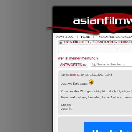
NEWS-BLOG
|
FILME
|
VERÖFFENTLICHUNGE
FOREN-ÜBERSICHT
‹
INDIANFILMWEB
‹
FEEDBAC
wer ist meiner meinung ?
Antwort schreiben
von
Josef K.
am Mi, 14.11.2007, 19:44
Jetzt wo Du's sagst.
Zumal es das Wort gar nicht gibt und ich folglich ni
Ursachenforschung bemühen kann. Asche auf mein l
Cheers
Josef K.