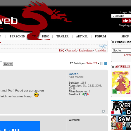
Login |
R
Eingelogg
N
|
PERSONEN
|
TV
|
KINO
|
TRAILER
|
ARTIKEL
|
FORUM
SHOP
K
FORUM-SU
FAQ
•
Feedback
•
Registrieren
•
Anmelden
Erwei
17 Beiträge •
Seite
2
/
2
•
1
2
AKTUELLE
Josef K.
Asia Maniac
Beiträge:
1184
Registriert:
So, 23.11.2003,
15:48
cht mal Prof. Freud zur genaueren
Filme bewertet:
1
Feedback:
0
|
0
|
0
eicht verkatertes Haupt.
Werbung