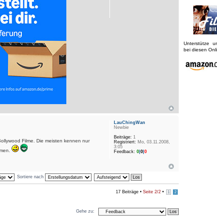
Unterstütze 
bei diesen On
LauChingWan
Newbie
Beiträge:
1
 Bollywood Filme. Die meisten kennen nur
Registriert:
Mo, 03.11.2008,
3:05
mmen.
Feedback:
0
|
0
|
0
Sortiere nach
17 Beiträge •
Seite
2
/
2
•
1
2
Gehe zu: