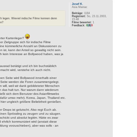
Josef K.
Asia Maniac
Beiträge:
1184
Registriert:
So, 23.11.2003,
ch legen. Wieviel indische Filme kennen denn
15:48
en?
Filme bewertet:
1
Feedback:
0
|
0
|
0
erter Kartenleger?
der Zielgruppe sich für indische Filme
eine kümmerliche Anzahl an Diskussionen zu
, kann der Anteil so gewaltig nicht sein.
ch kein Interesse an Bollywood haben, was ja
Mausrad betätigt und ich bin buchstäblich
acht wird, verstehe ich auch nicht.
inen Seite wird Bollywood innerhalb einer
 Seite werden die Foren zusammengelegt.
ill, weil wir dank gebildeteter Menschen
 man das halt tun. Nur warum dann wiederum
ließt sich dem Benutzer des Asianfilmwebs
dafür umso mehr). Korea, Japan, Thailand etc.
 hier ungleich größere Beliebtheit genießen.
Drops ist gelutscht. Also regt Euch ab.
einen Sprössling zu zeugen und zu säugen.
chickt und absolut legitim. Hätte es zwar
hrlich kommuniziert wird (anstatt diese
ldung vorzuschieben), aber was solls - an