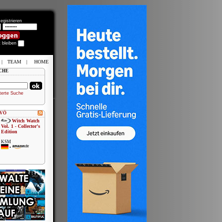
egistrieren
t bleiben
|
TEAM
|
HOME
CHE
terte Suche
 VÖ
Witch Watch
Vol. 1 - Collector's
Edition
KSM
•