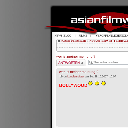
NEWS-BLOG
|
FILME
|
VERÖFFENTLICHUNGE
FOREN-ÜBERSICHT
‹
INDIANFILMWEB
‹
FEEDBAC
wer ist meiner meinung ?
Antwort schreiben
wer ist meiner meinung ?
von
kungfumeister
am So, 28.10.2007, 15:07
BOLLYWOOD