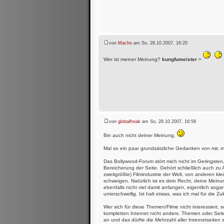
von
Macho
am So, 28.10.2007, 16:20
Wer ist meiner Meinung?
kungfumeister
=
von
globalfreak
am So, 28.10.2007, 16:59
Bin auch nicht deiner Meinung.
Mal so ein paar grundsätzliche Gedanken von mir, m
Das Bollywood-Forum stört mich nicht im Geringsten,
Bereicherung der Seite. Gehört schließlich auch zu 
zweitgrößte) Filmindustrie der Welt, von anderen kle
schweigen. Natürlich ist es dein Recht, deine Mein
ebenfalls nicht viel damit anfangen, eigentlich sog
unterschwellig. Ist halt etwas, was ich mal für die Z
Wer sich für diese Themen/Filme nicht interessiert, s
kompletten Internet nicht anders. Themen oder Seiten
an und das dürfte die Mehrzahl aller Internetseiten