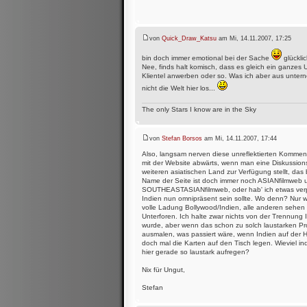
von
Quick_Draw_Katsu
am Mi, 14.11.2007, 17:25
bin doch immer emotional bei der Sache
glückli
Nee, finds halt komisch, dass es gleich ein ganzes U
Klientel anwerben oder so. Was ich aber aus unter
nicht die Welt hier los...
The only Stars I know are in the Sky
von
Stefan Borsos
am Mi, 14.11.2007, 17:44
Also, langsam nerven diese unreflektierten Kommen
mit der Website abwärts, wenn man eine Diskussion
weiteren asiatischen Land zur Verfügung stellt, das 
Name der Seite ist doch immer noch ASIANfilmweb
SOUTHEASTASIANfilmweb, oder hab' ich etwas verpa
Indien nun omnipräsent sein sollte. Wo denn? Nur w
volle Ladung Bollywood/Indien, alle anderen sehen 
Unterforen. Ich halte zwar nichts von der Trennung
wurde, aber wenn das schon zu solch laustarken Prot
ausmalen, was passiert wäre, wenn Indien auf der H
doch mal die Karten auf den Tisch legen. Wieviel in
hier gerade so laustark aufregen?
Nix für Ungut,
Stefan