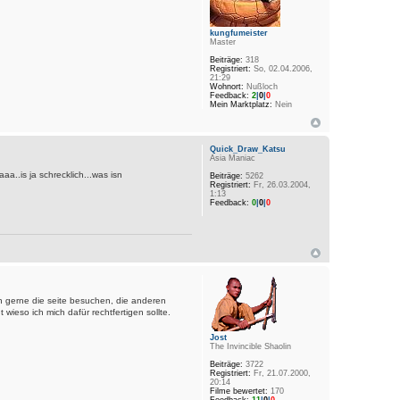
kungfumeister
Master
Beiträge:
318
Registriert:
So, 02.04.2006,
21:29
Wohnort:
Nußloch
Feedback:
2
|
0
|
0
Mein Marktplatz:
Nein
Quick_Draw_Katsu
Asia Maniac
aa..is ja schrecklich...was isn
Beiträge:
5262
Registriert:
Fr, 26.03.2004,
1:13
Feedback:
0
|
0
|
0
en gerne die seite besuchen, die anderen
wieso ich mich dafür rechtfertigen sollte.
Jost
The Invincible Shaolin
Beiträge:
3722
Registriert:
Fr, 21.07.2000,
20:14
Filme bewertet:
170