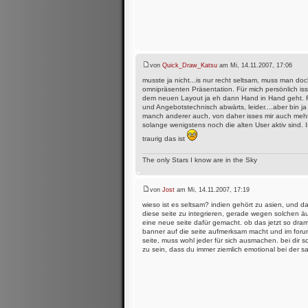
von
Quick_Draw_Katsu
am Mi, 14.11.2007, 17:06
musste ja nicht...is nur recht seltsam, muss man d
omnipräsenten Präsentation. Für mich persönlich is
dem neuen Layout ja eh dann Hand in Hand geht. Fü
und Angebotstechnisch abwärts, leider....aber bin 
manch anderer auch, von daher isses mir auch mehr 
solange wenigstens noch die alten User aktiv sind. I
traurig das ist
The only Stars I know are in the Sky
von
Jost
am Mi, 14.11.2007, 17:19
wieso ist es seltsam? indien gehört zu asien, und d
diese seite zu integrieren, gerade wegen solchen äus
eine neue seite dafür gemacht. ob das jetzt so drama
banner auf die seite aufmerksam macht und im forum 
seite, muss wohl jeder für sich ausmachen. bei dir 
zu sein, dass du immer ziemlich emotional bei der sa