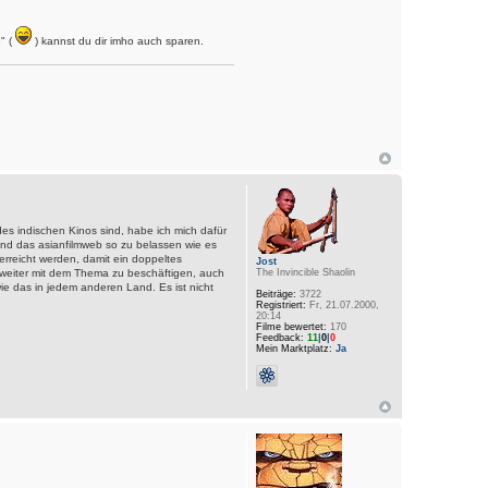
" (
) kannst du dir imho auch sparen.
s des indischen Kinos sind, habe ich mich dafür
nd das asianfilmweb so zu belassen wie es
erreicht werden, damit ein doppeltes
Jost
h weiter mit dem Thema zu beschäftigen, auch
The Invincible Shaolin
wie das in jedem anderen Land. Es ist nicht
Beiträge:
3722
Registriert:
Fr, 21.07.2000,
20:14
Filme bewertet:
170
Feedback:
11
|
0
|
0
Mein Marktplatz:
Ja