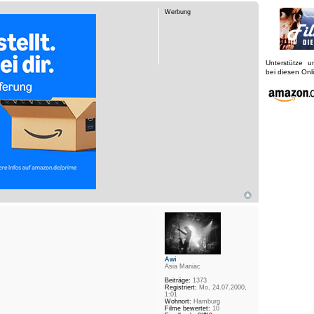
Werbung
Unterstütze 
bei diesen On
Awi
Asia Maniac
Beiträge:
1373
Registriert:
Mo, 24.07.2000,
1:01
Wohnort:
Hamburg
Filme bewertet:
10