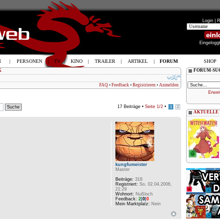
Login |
R
Eingelogg
N
|
PERSONEN
|
TV
|
KINO
|
TRAILER
|
ARTIKEL
|
FORUM
SHOP
K
FORUM-SU
FAQ
•
Feedback
•
Registrieren
•
Anmelden
Erwei
17 Beiträge •
Seite
1
/
2
•
1
2
AKTUELLE
kungfumeister
Master
Beiträge:
318
Registriert:
So, 02.04.2006,
21:29
Wohnort:
Nußloch
Feedback:
2
|
0
|
0
Mein Marktplatz:
Nein