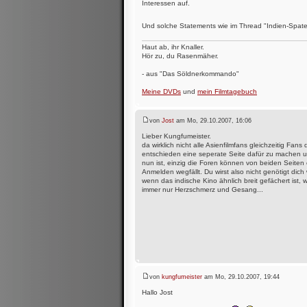
Interessen auf.
Und solche Statements wie im Thread "Indien-Spate
Haut ab, ihr Knaller.
Hör zu, du Rasenmäher.
- aus "Das Söldnerkommando"
Meine DVDs
und
mein Filmtagebuch
von
Jost
am Mo, 29.10.2007, 16:06
Lieber Kungfumeister.
da wirklich nicht alle Asienfilmfans gleichzeitig Fan
entschieden eine seperate Seite dafür zu machen u
nun ist, einzig die Foren können von beiden Seiten 
Anmelden wegfällt. Du wirst also nicht genötigt dic
wenn das indische Kino ähnlich breit gefächert ist, 
immer nur Herzschmerz und Gesang...
von
kungfumeister
am Mo, 29.10.2007, 19:44
Hallo Jost