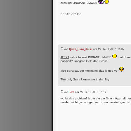
alles klar ,INDIANFILMWEB
BESTE GRÜßE
von
Quick_Draw_Katsu
am Mi, 14.11.2007, 15:07
JETZT
seh ichs erst INDIANFILMWEB
...uhhhaaa
passiert?..kriegste Geld dafür Jost?
also ganz sauber kommt mir das ja ned vor
The only Stars I know are in the Sky
von
Jost
am Mi, 14.11.2007, 15:17
wo ist das problem? leute die die filme mögen dürf
werden nicht gezwungen es zu tun. versteh gar nicht 