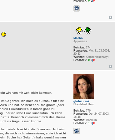
Feedback:
0
|
0
|
0
Macho
Apprentice
Beiträge:
274
Registriert:
Mo, 31.03.2003,
20:33
Wohnort:
Obdachlosenasyl
Feedback:
0
|
0
|
0
ehr wird von mir wohl nicht kommen.
 im Gegenteil, ich halte es durchaus für eine
globalfreak
Bloodshed Hero
Asien und hat, so nebenbei, die größte (oder
ineren Filmindustrien in Indien ganz zu
Beiträge:
776
ung über indische Filme kundzutun. Ich kann
Registriert:
Do, 24.07.2003,
ar nichts. Dennoch interessiert mich das Thema
18:46
Wohnort:
Bochum
ukunft ins Auge fassen könnte.
Feedback:
1
|
0
|
0
chaut einfach nicht in die Foren rein. Ist beim
, die mich nicht interessieren, surfe ich nicht
 sein. Suche halt Seiten/Inhalte gemäß meinen