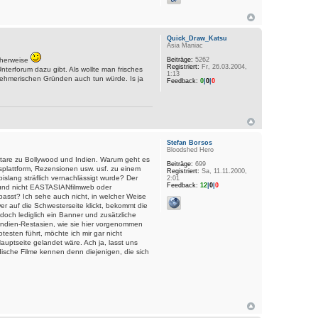
Quick_Draw_Katsu
Asia Maniac
cherweise
Beiträge:
5262
Registriert:
Fr, 26.03.2004,
nterforum dazu gibt. Als wollte man frisches
1:13
nehmerischen Gründen auch tun würde. Is ja
Feedback:
0
|
0
|
0
Stefan Borsos
Bloodshed Hero
tare zu Bollywood und Indien. Warum geht es
Beiträge:
699
splattform, Rezensionen usw. usf. zu einem
Registriert:
Sa, 11.11.2000,
bislang sträflich vernachlässigt wurde? Der
2:01
Feedback:
12
|
0
|
0
 und nicht EASTASIANfilmweb oder
sst? Ich sehe auch nicht, in welcher Weise
er auf die Schwesterseite klickt, bekommt die
doch lediglich ein Banner und zusätzliche
 Indien-Restasien, wie sie hier vorgenommen
esten führt, möchte ich mir gar nicht
auptseite gelandet wäre. Ach ja, lasst uns
dische Filme kennen denn diejenigen, die sich