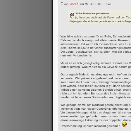
von
Josef K.
am Mi, 14.11.2007, 18:49
Stefan Borsos hat geschrieben:
Ach ja, lasst uns doch mal die Karten auf den Tis
diejenigen, die sich hier gerade so laustark aufreg
Was bitte spielt das denn für ne Rolle, Du ambitioni
Relevant ist doch einzig und allein, wieviel Prozent 
interessieren. Und wenn ich mir anschaue, was für 
dem Thema im Laufe der Jahre zusammengekommen ist
Die Leute "beschweren" sich ja eben, weil sie einfa
nun kein Verbrechen ist.
Mir ist es ehrlich gesagt völlig schnurz. Einmal das 
drüber hinweg. Warum hier so ein Gewese darum gem
Ganz logisch finde ich es allerdings nicht. Auf der e
separaten Webpräzens abgefeiert, auf der anderen
Wenn man die Foren nun unbedingt zusammenlegen w
jetzt wissen, dass Indien in Asien liegt, dann soll
Indien einen komplett eigenen Bereich erhält, ersch
nicht auf Anhieb (dem Benutzer des Indienfilmwebs 
werden nicht in diesen Status erhoben, obgleich sie
Wie gesagt, einmal am Mausrad geschubbert und der 
Immerhin traut man dieser Community offenbar zu, 
Vor diesem Hintergrund ist das Vorgehen nicht unges
etwas anständiger gefunden, wenn sowas offen und e
etwas sinnwidrige Erklärung mit der doppelten Anme
Unterschätzung ist noch niemand gestorben.