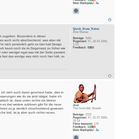
Feedback:
11
|
0
|
0
Mein Marktplatz:
Ja
Quick_Draw_Katsu
Asia Maniac
och zugeben. Besonders in dieser
Beiträge:
5262
ses auch recht abschreckend, was aber mit
Registriert:
Fr, 26.03.2004,
r mich persönlich geht es hier halt Design
1:13
Feedback:
0
|
0
|
0
ja eh kaum noch da im Gegensatz zu früher wie
oder weniger egal was mit der Seite passiert,
s fast das einzige was mich noch hier hält, so
a ich mich auch davor gescheut hatte, dies in
serungen wie du sie jetzt tätigst, habe ich
tisch ist, dass unten rechts ein kleiner
es drei weitere subforen gibt für die neue
Jost
scheint es ja ziemlich einschneidend gewesen
The Invincible Shaolin
che bist, ist ja aber auch nichts neues.
Beiträge:
3722
Registriert:
Fr, 21.07.2000,
20:14
Filme bewertet:
170
Feedback:
11
|
0
|
0
Mein Marktplatz:
Ja