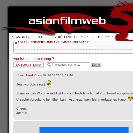
NEWS-BLOG
|
FILME
|
VERÖFFENTLICHUNGEN
|
PERSONEN
|
TV
|
K
FOREN-ÜBERSICHT
‹
INDIANFILMWEB
‹
FEEDBACK
wer ist meiner meinung ?
Antwort schreiben
von
Josef K.
am Mi, 14.11.2007, 19:44
Jetzt wo Du's sagst.
Zumal es das Wort gar nicht gibt und ich folglich nicht mal Prof. Freud zur genau
Ursachenforschung bemühen kann. Asche auf mein leicht verkatertes Haupt.
Cheers
Josef K.