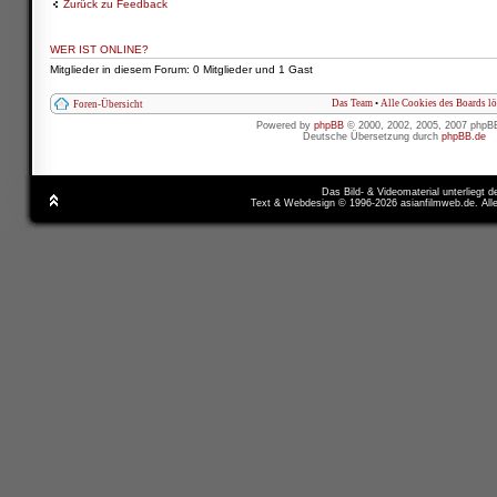
Zurück zu Feedback
WER IST ONLINE?
Mitglieder in diesem Forum: 0 Mitglieder und 1 Gast
Das Team
•
Alle Cookies des Boards l
Foren-Übersicht
Powered by
phpBB
© 2000, 2002, 2005, 2007 phpB
Deutsche Übersetzung durch
phpBB.de
Das Bild- & Videomaterial unterliegt 
Text & Webdesign © 1996-2026 asianfilmweb.de. All