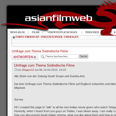
NEWS-BLOG
|
FILME
|
VERÖFFENTLICHUNGEN
|
PERSONEN
|
TV
|
K
FOREN-ÜBERSICHT
‹
INDIANFILMWEB
‹
UMFRAGEN
Umfrage zum Thema Südindische Filme
Antwort schreiben
Umfrage zum Thema Südindische Filme
von
Dragon12
am Mi, 14.04.2010, 14:33
Allu Sirish von der Zeitung South Scope und Geetha Arts
hat eine Umfrage zum Thema Südindische Filme auf Englisch entworfen und bitt
Mitarbeit.
Survey
Hi! I created this page to “talk” to all the non-Indian movie goers who watch Telugu
Honestly, when I heard from you guys on Twitter, I was blown away. I am really c
how you discovered South Indian cinema, what you like about them and how to r