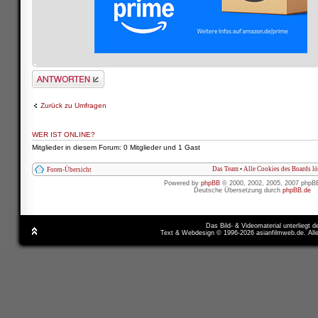
Antwort schreiben
Zurück zu Umfragen
WER IST ONLINE?
Mitglieder in diesem Forum: 0 Mitglieder und 1 Gast
Das Team
•
Alle Cookies des Boards l
Foren-Übersicht
Powered by
phpBB
© 2000, 2002, 2005, 2007 phpB
Deutsche Übersetzung durch
phpBB.de
Das Bild- & Videomaterial unterliegt 
Text & Webdesign © 1996-2026 asianfilmweb.de. All