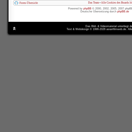
Das Team
•
Alle Cookies des Boards l
Foren-Übersicht
Powered by
phpBB
© 2000, 2002, 2005, 2007 phpB
Deutsche Übersetzung durch
phpBB.de
Das Bild- & Videomaterial unterliegt 
Text & Webdesign © 1996-2026 asianfilmweb.de. All