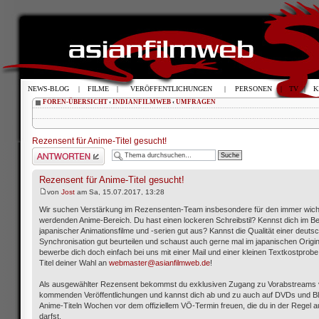
NEWS-BLOG
|
FILME
|
VERÖFFENTLICHUNGEN
|
PERSONEN
|
TV
|
K
FOREN-ÜBERSICHT
‹
INDIANFILMWEB
‹
UMFRAGEN
Rezensent für Anime-Titel gesucht!
Antwort schreiben
Rezensent für Anime-Titel gesucht!
von
Jost
am Sa, 15.07.2017, 13:28
Wir suchen Verstärkung im Rezensenten-Team insbesondere für den immer wich
werdenden Anime-Bereich. Du hast einen lockeren Schreibstil? Kennst dich im Be
japanischer Animationsfilme und -serien gut aus? Kannst die Qualität einer deuts
Synchronisation gut beurteilen und schaust auch gerne mal im japanischen Origi
bewerbe dich doch einfach bei uns mit einer Mail und einer kleinen Textkostprob
Titel deiner Wahl an
webmaster@asianfilmweb.de
!
Als ausgewählter Rezensent bekommst du exklusiven Zugang zu Vorabstreams
kommenden Veröffentlichungen und kannst dich ab und zu auch auf DVDs und B
Anime-Titeln Wochen vor dem offiziellem VÖ-Termin freuen, die du in der Regel 
darfst.