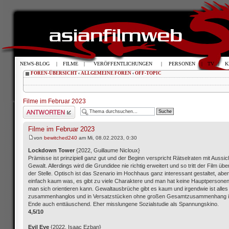
NEWS-BLOG
|
FILME
|
VERÖFFENTLICHUNGEN
|
PERSONEN
|
TV
|
K
FOREN-ÜBERSICHT
‹
ALLGEMEINE FOREN
‹
OFF-TOPIC
Filme im Februar 2023
Antwort schreiben
Filme im Februar 2023
von
bewitched240
am Mi, 08.02.2023, 0:30
Lockdown Tower
{2022, Guillaume Nicloux}
Prämisse ist prinzipiell ganz gut und der Beginn verspricht Rätselraten mit Aussic
Gewalt. Allerdings wird die Grundidee nie richtig erweitert und so tritt der Film üb
der Stelle. Optisch ist das Szenario im Hochhaus ganz interessant gestaltet, aber
einfach kaum was, es gibt zu viele Charaktere und man hat keine Hauptpersone
man sich orientieren kann. Gewaltausbrüche gibt es kaum und irgendwie ist alles
zusammenhanglos und in Versatzstücken ohne großen Gesamtzusammenhang in
Ende auch enttäuschend. Eher misslungene Sozialstudie als Spannungskino.
4,5/10
Evil Eye
{2022, Isaac Ezban}