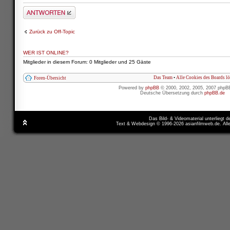
Antwort schreiben
Zurück zu Off-Topic
WER IST ONLINE?
Mitglieder in diesem Forum: 0 Mitglieder und 25 Gäste
Das Team
•
Alle Cookies des Boards l
Foren-Übersicht
Powered by
phpBB
© 2000, 2002, 2005, 2007 phpB
Deutsche Übersetzung durch
phpBB.de
Das Bild- & Videomaterial unterliegt 
Text & Webdesign © 1996-2026 asianfilmweb.de. All