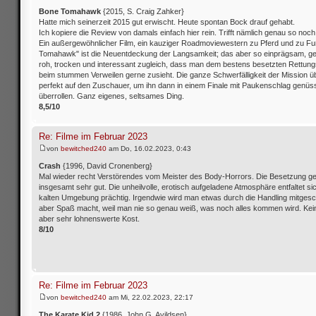
Bone Tomahawk
{2015, S. Craig Zahker}
Hatte mich seinerzeit 2015 gut erwischt. Heute spontan Bock drauf gehabt.
Ich kopiere die Review von damals einfach hier rein. Trifft nämlich genau so noch
Ein außergewöhnlicher Film, ein kauziger Roadmoviewestern zu Pferd und zu Fu
Tomahawk" ist die Neuentdeckung der Langsamkeit; das aber so einprägsam, g
roh, trocken und interessant zugleich, dass man dem bestens besetzten Rettung
beim stummen Verweilen gerne zusieht. Die ganze Schwerfälligkeit der Mission üb
perfekt auf den Zuschauer, um ihn dann in einem Finale mit Paukenschlag genüss
überrollen. Ganz eigenes, seltsames Ding.
8,5/10
Re: Filme im Februar 2023
von
bewitched240
am Do, 16.02.2023, 0:43
Crash
{1996, David Cronenberg}
Mal wieder recht Verstörendes vom Meister des Body-Horrors. Die Besetzung gef
insgesamt sehr gut. Die unheilvolle, erotisch aufgeladene Atmosphäre entfaltet sic
kalten Umgebung prächtig. Irgendwie wird man etwas durch die Handling mitgesch
aber Spaß macht, weil man nie so genau weiß, was noch alles kommen wird. Kein
aber sehr lohnenswerte Kost.
8/10
Re: Filme im Februar 2023
von
bewitched240
am Mi, 22.02.2023, 22:17
The Karate Kid 2
{1986, John G. Avildsen}