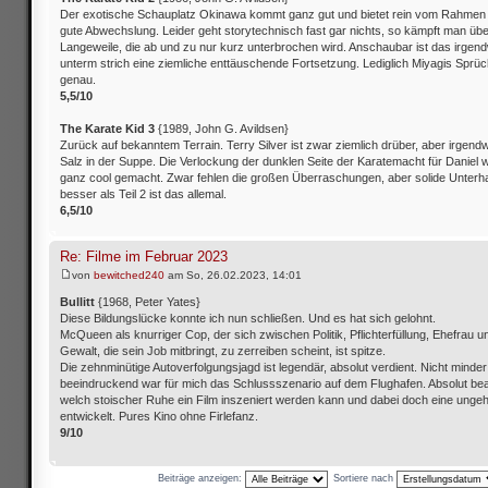
Der exotische Schauplatz Okinawa kommt ganz gut und bietet rein vom Rahmen 
gute Abwechslung. Leider geht storytechnisch fast gar nichts, so kämpft man üb
Langeweile, die ab und zu nur kurz unterbrochen wird. Anschaubar ist das irgend
unterm strich eine ziemliche enttäuschende Fortsetzung. Lediglich Miyagis Sprüc
genau.
5,5/10
The Karate Kid 3
{1989, John G. Avildsen}
Zurück auf bekanntem Terrain. Terry Silver ist zwar ziemlich drüber, aber irgend
Salz in der Suppe. Die Verlockung der dunklen Seite der Karatemacht für Daniel w
ganz cool gemacht. Zwar fehlen die großen Überraschungen, aber solide Unterh
besser als Teil 2 ist das allemal.
6,5/10
Re: Filme im Februar 2023
von
bewitched240
am So, 26.02.2023, 14:01
Bullitt
{1968, Peter Yates}
Diese Bildungslücke konnte ich nun schließen. Und es hat sich gelohnt.
McQueen als knurriger Cop, der sich zwischen Politik, Pflichterfüllung, Ehefrau u
Gewalt, die sein Job mitbringt, zu zerreiben scheint, ist spitze.
Die zehnminütige Autoverfolgungsjagd ist legendär, absolut verdient. Nicht minder
beeindruckend war für mich das Schlussszenario auf dem Flughafen. Absolut beac
welch stoischer Ruhe ein Film inszeniert werden kann und dabei doch eine ungeh
entwickelt. Pures Kino ohne Firlefanz.
9/10
Beiträge anzeigen:
Sortiere nach