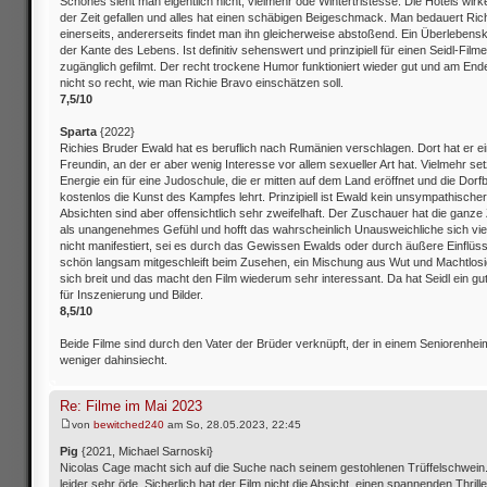
Schönes sieht man eigentlich nicht, vielmehr öde Wintertristesse. Die Hotels wir
der Zeit gefallen und alles hat einen schäbigen Beigeschmack. Man bedauert Ric
einerseits, andererseits findet man ihn gleicherweise abstoßend. Ein Überlebensk
der Kante des Lebens. Ist definitiv sehenswert und prinzipiell für einen Seidl-Filme
zugänglich gefilmt. Der recht trockene Humor funktioniert wieder gut und am En
nicht so recht, wie man Richie Bravo einschätzen soll.
7,5/10
Sparta
{2022}
Richies Bruder Ewald hat es beruflich nach Rumänien verschlagen. Dort hat er 
Freundin, an der er aber wenig Interesse vor allem sexueller Art hat. Vielmehr set
Energie ein für eine Judoschule, die er mitten auf dem Land eröffnet und die Dor
kostenlos die Kunst des Kampfes lehrt. Prinzipiell ist Ewald kein unsympathischer
Absichten sind aber offensichtlich sehr zweifelhaft. Der Zuschauer hat die ganze 
als unangenehmes Gefühl und hofft das wahrscheinlich Unausweichliche sich viel
nicht manifestiert, sei es durch das Gewissen Ewalds oder durch äußere Einflüs
schön langsam mitgeschleift beim Zusehen, ein Mischung aus Wut und Machtlosi
sich breit und das macht den Film wiederum sehr interessant. Da hat Seidl ein g
für Inszenierung und Bilder.
8,5/10
Beide Filme sind durch den Vater der Brüder verknüpft, der in einem Seniorenhe
weniger dahinsiecht.
Re: Filme im Mai 2023
von
bewitched240
am So, 28.05.2023, 22:45
Pig
{2021, Michael Sarnoski}
Nicolas Cage macht sich auf die Suche nach seinem gestohlenen Trüffelschwein.
leider sehr öde. Sicherlich hat der Film nicht die Absicht, einen spannenden Thrill