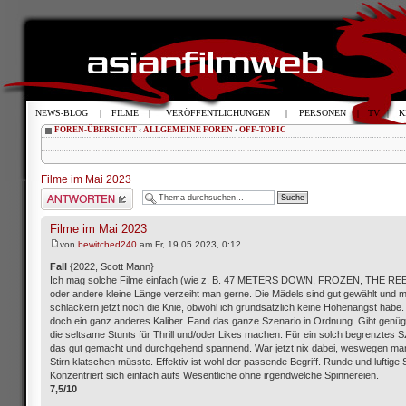
NEWS-BLOG
|
FILME
|
VERÖFFENTLICHUNGEN
|
PERSONEN
|
TV
|
K
FOREN-ÜBERSICHT
‹
ALLGEMEINE FOREN
‹
OFF-TOPIC
Filme im Mai 2023
Antwort schreiben
Filme im Mai 2023
von
bewitched240
am Fr, 19.05.2023, 0:12
Fall
{2022, Scott Mann}
Ich mag solche Filme einfach (wie z. B. 47 METERS DOWN, FROZEN, THE REEF
oder andere kleine Länge verzeiht man gerne. Die Mädels sind gut gewählt und m
schlackern jetzt noch die Knie, obwohl ich grundsätzlich keine Höhenangst habe. 
doch ein ganz anderes Kaliber. Fand das ganze Szenario in Ordnung. Gibt genü
die seltsame Stunts für Thrill und/oder Likes machen. Für ein solch begrenztes Sz
das gut gemacht und durchgehend spannend. War jetzt nix dabei, weswegen man 
Stirn klatschen müsste. Effektiv ist wohl der passende Begriff. Runde und luftige
Konzentriert sich einfach aufs Wesentliche ohne irgendwelche Spinnereien.
7,5/10