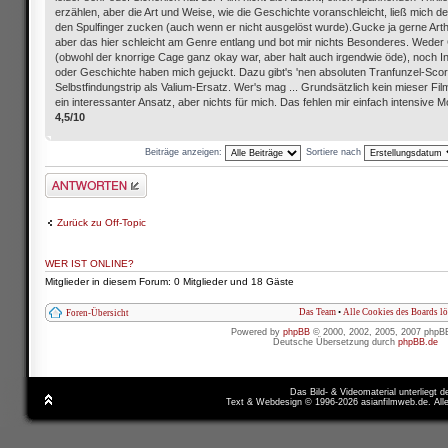
erzählen, aber die Art und Weise, wie die Geschichte voranschleicht, ließ mich d
den Spulfinger zucken (auch wenn er nicht ausgelöst wurde).Gucke ja gerne Art
aber das hier schleicht am Genre entlang und bot mir nichts Besonderes. Weder
(obwohl der knorrige Cage ganz okay war, aber halt auch irgendwie öde), noch I
oder Geschichte haben mich gejuckt. Dazu gibt's 'nen absoluten Tranfunzel-Scor
Selbstfindungstrip als Valium-Ersatz. Wer's mag ... Grundsätzlich kein mieser Fil
ein interessanter Ansatz, aber nichts für mich. Das fehlen mir einfach intensive 
4,5/10
Beiträge anzeigen:
Sortiere nach
Antwort schreiben
Zurück zu Off-Topic
WER IST ONLINE?
Mitglieder in diesem Forum: 0 Mitglieder und 18 Gäste
Das Team
•
Alle Cookies des Boards l
Foren-Übersicht
Powered by
phpBB
© 2000, 2002, 2005, 2007 phpB
Deutsche Übersetzung durch
phpBB.de
Das Bild- & Videomaterial unterliegt 
Text & Webdesign © 1996-2026 asianfilmweb.de. All