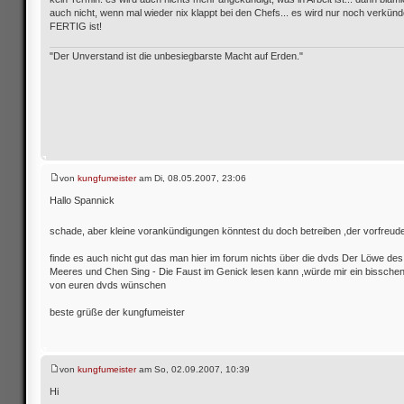
auch nicht, wenn mal wieder nix klappt bei den Chefs... es wird nur noch verkünd
FERTIG ist!
"Der Unverstand ist die unbesiegbarste Macht auf Erden."
von
kungfumeister
am Di, 08.05.2007, 23:06
Hallo Spannick
schade, aber kleine vorankündigungen könntest du doch betreiben ,der vorfreud
finde es auch nicht gut das man hier im forum nichts über die dvds Der Löwe de
Meeres und Chen Sing - Die Faust im Genick lesen kann ,würde mir ein bisschen
von euren dvds wünschen
beste grüße der kungfumeister
von
kungfumeister
am So, 02.09.2007, 10:39
Hi