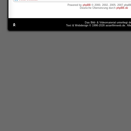
Powered by
phpBB
© 2000, 2002, 2005, 2007 phpB
Deutsche Übersetzung durch
phpBB.de
Das Bild- & Videomaterial unterliegt 
Text & Webdesign © 1996-2026 asianfilmweb.de. All