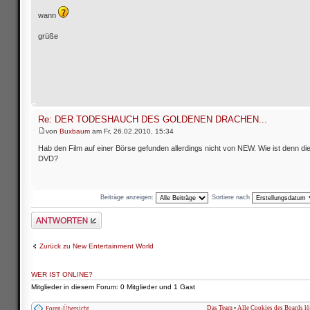
wann
grüße
Re: DER TODESHAUCH DES GOLDENEN DRACHEN...
von
Buxbaum
am Fr, 26.02.2010, 15:34
Hab den Film auf einer Börse gefunden allerdings nicht von NEW. Wie ist denn die
DVD?
Beiträge anzeigen:
Sortiere nach
Antwort schreiben
Zurück zu New Entertainment World
WER IST ONLINE?
Mitglieder in diesem Forum: 0 Mitglieder und 1 Gast
Das Team
•
Alle Cookies des Boards l
Foren-Übersicht