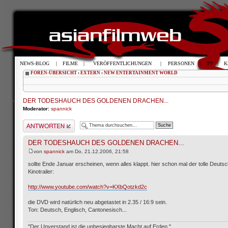
NEWS-BLOG
|
FILME
|
VERÖFFENTLICHUNGEN
|
PERSONEN
|
TV
|
K
FOREN-ÜBERSICHT
‹
EXTERN
‹
NEW ENTERTAINMENT WORLD
DER TODESHAUCH DES GOLDENEN DRACHEN...
Moderator:
spannick
Antwort schreiben
DER TODESHAUCH DES GOLDENEN DRACHEN...
von
spannick
am Do, 21.12.2006, 21:58
sollte Ende Januar erscheinen, wenn alles klappt. hier schon mal der tolle Deuts
Kinotrailer:
http://www.youtube.com/watch?v=KXbQotzkd2c
die DVD wird natürlich neu abgetastet in 2.35 / 16:9 sein.
Ton: Deutsch, Englisch, Cantonesisch...
"Der Unverstand ist die unbesiegbarste Macht auf Erden."