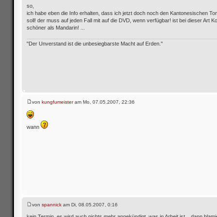
so,
ich habe eben die Info erhalten, dass ich jetzt doch noch den Kantonesischen 
soll! der muss auf jeden Fall mit auf die DVD, wenn verfügbar! ist bei dieser Art
schöner als Mandarin! ...
"Der Unverstand ist die unbesiegbarste Macht auf Erden."
von
kungfumeister
am Mo, 07.05.2007, 22:36
wann
von
spannick
am Di, 08.05.2007, 0:16
kein Termin. es wird auch nichts mehr angekündigt, was in Arbeit ist... dann blami