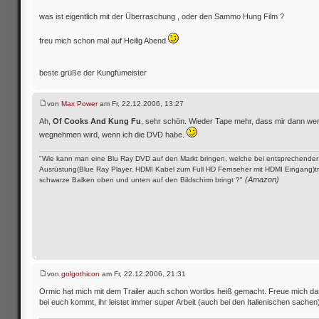
was ist eigentlich mit der Überraschung , oder den Sammo Hung Film ?
freu mich schon mal auf Heilig Abend
beste grüße der Kungfumeister
von
Max Power
am Fr, 22.12.2006, 13:27
Ah,
Of Cooks And Kung Fu
, sehr schön. Wieder Tape mehr, dass mir dann wert
wegnehmen wird, wenn ich die DVD habe.
"Wie kann man eine Blu Ray DVD auf den Markt bringen, welche bei entsprechender
Ausrüstung(Blue Ray Player, HDMI Kabel zum Full HD Fernseher mit HDMI Eingang)
(Amazon)
schwarze Balken oben und unten auf den Bildschirm bringt ?"
von
golgothicon
am Fr, 22.12.2006, 21:31
Ormic hat mich mit dem Trailer auch schon wortlos heiß gemacht. Freue mich da
bei euch kommt, ihr leistet immer super Arbeit (auch bei den Italienischen sachen