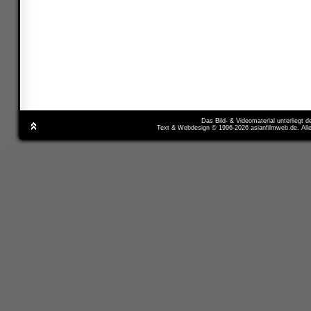
Das Bild- & Videomaterial unterliegt 
Text & Webdesign © 1996-2026 asianfilmweb.de. All