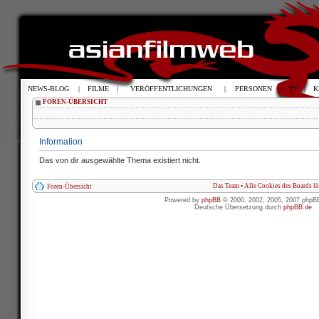
NEWS-BLOG
|
FILME
|
VERÖFFENTLICHUNGEN
|
PERSONEN
|
TV
|
K
FOREN-ÜBERSICHT
Information
Das von dir ausgewählte Thema existiert nicht.
Das Team
•
Alle Cookies des Boards l
Foren-Übersicht
Powered by
phpBB
© 2000, 2002, 2005, 2007 phpB
Deutsche Übersetzung durch
phpBB.de