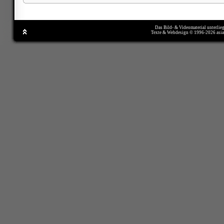
Das Bild- & Videomaterial unterlie
Texte & Webdesign © 1996-2026 asi