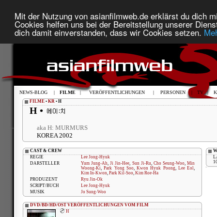
Mit der Nutzung von asianfilmweb.de erklärst du dich mi
Cookies helfen uns bei der Bereitstellung unserer Diens
dich damit einverstanden, dass wir Cookies setzen.
Meh
NEWS-BLOG
|
FILME
|
VERÖFFENTLICHUNGEN
|
PERSONEN
|
TV
|
K
FILME
•
KR
• H
H •
aka H: MURMURS
KOREA 2002
CAST & CREW
W
REGIE
Lee Jong-Hyuk
L
1
DARSTELLER
Yum Jung-Ah
,
Ji Jin-Hee
,
Sun Ji-Ru
,
Cho Seung-Woo
,
Min
Woong-Ki
,
Park Yong Soo
,
Kwon Hyuk Poong
,
Lee Eol
,
Kim In-Kwon
,
Park Kil-Soo
,
Kim Roe-Ha
PRODUZENT
Ryu Jin-Ok
SCRIPT/BUCH
Lee Jong-Hyuk
MUSIK
Jo Sung-Woo
DVD/BD/HD/OST VERÖFFENTLICHUNGEN VOM FILM
H