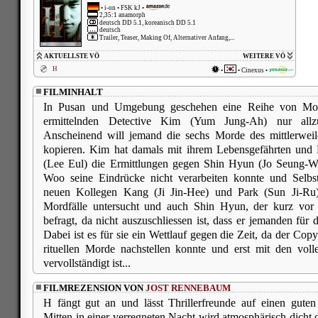
•
i-on
• FSK kJ •
2,35:1 anamorph
deutsch DD 5.1, koreanisch DD 5.1
deutsch
Trailer, Teaser, Making Of, Alternativer Anfang,...
AKTUELLSTE VÖ
WEITERE VÖ
H
•
•
Cinexus
•
FILMINHALT
In Pusan und Umgebung geschehen eine Reihe von Mor
ermittelnden Detective Kim (Yum Jung-Ah) nur all
Anscheinend will jemand die sechs Morde des mittlerweil
kopieren. Kim hat damals mit ihrem Lebensgefährten und
(Lee Eul) die Ermittlungen gegen Shin Hyun (Jo Seung-W
Woo seine Eindrücke nicht verarbeiten konnte und Selbs
neuen Kollegen Kang (Ji Jin-Hee) und Park (Sun Ji-Ru
Mordfälle untersucht und auch Shin Hyun, der kurz vor s
befragt, da nicht auszuschliessen ist, dass er jemanden für
Dabei ist es für sie ein Wettlauf gegen die Zeit, da der Copy
rituellen Morde nachstellen konnte und erst mit den vol
vervollständigt ist...
FILMREZENSION VON
JOST RENNEBAUM
H fängt gut an und lässt Thrillerfreunde auf einen guten 
Mitten in einer verregneten Nacht wird atmosphärisch dicht 