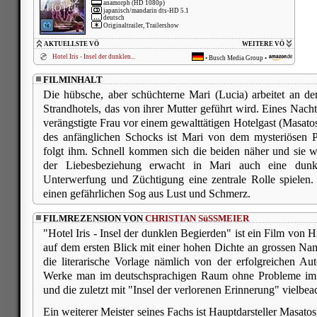
anamorph (HD 1080p)
japanisch/mandarin dts-HD 5.1
deutsch
Originaltrailer, Trailershow
AKTUELLSTE VÖ
WEITERE VÖ
Hotel Iris - Insel der dunklen...
•
Busch Media Group
•
FILMINHALT
Die hübsche, aber schüchterne Mari (Lucia) arbeitet an de
Strandhotels, das von ihrer Mutter geführt wird. Eines Nacht
verängstigte Frau vor einem gewalttätigen Hotelgast (Masatos
des anfänglichen Schocks ist Mari von dem mysteriösen Pe
folgt ihm. Schnell kommen sich die beiden näher und sie 
der Liebesbeziehung erwacht in Mari auch eine dunkl
Unterwerfung und Züchtigung eine zentrale Rolle spielen. 
einen gefährlichen Sog aus Lust und Schmerz.
FILMREZENSION VON
CHRISTIAN SüSSMEIER
"Hotel Iris - Insel der dunklen Begierden" ist ein Film von 
auf dem ersten Blick mit einer hohen Dichte an grossen N
die literarische Vorlage nämlich von der erfolgreichen A
Werke man im deutschsprachigen Raum ohne Probleme im
und die zuletzt mit "Insel der verlorenen Erinnerung" vielbea
Ein weiterer Meister seines Fachs ist Hauptdarsteller Masatos