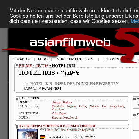
Mit der Nutzung von asianfilmweb.de erklärst du dich mi
Cookies helfen uns bei der Bereitstellung unserer Diens
dich damit einverstanden, dass wir Cookies setzen.
Meh
NEWS-BLOG
|
FILME
|
VERÖFFENTLICHUNGEN
|
PERSONEN
|
TV
|
K
FILME
•
JP
/
TW
• HOTEL IRIS
HOTEL IRIS •
aka HOTEL IRIS - INSEL DER DUNKLEN BEGIERDEN
JAPAN/TAIWAN 2021
CAST & CREW
W
REGIE
Hiroshi Okuhara
L
1
DARSTELLER
Masatoshi Nagase
,
Lucia
,
Nahana
,
Lee Kang-Sheng
,
Kanichiro
SCRIPT/BUCH
Yoko Ogawa
S
MUSIK
Slavomir Kowalewski
DVD/BD/HD/OST VERÖFFENTLICHUNGEN VOM FILM
Hotel Iris - Insel der dunklen Begierden
•
Busch Media Group
• FSK 16 •