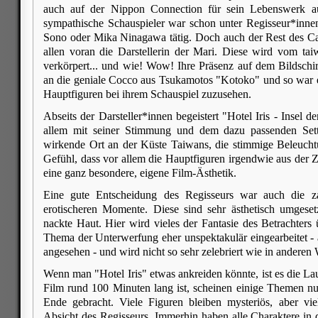
auch auf der Nippon Connection für sein Lebenswerk a
sympathische Schauspieler war schon unter Regisseur*inne
Sono oder Mika Ninagawa tätig. Doch auch der Rest des Cast
allen voran die Darstellerin der Mari. Diese wird vom ta
verkörpert... und wie! Wow! Ihre Präsenz auf dem Bildschir
an die geniale Cocco aus Tsukamotos "Kotoko" und so war 
Hauptfiguren bei ihrem Schauspiel zuzusehen.
Abseits der Darsteller*innen begeistert "Hotel Iris - Insel 
allem mit seiner Stimmung und dem dazu passenden Setti
wirkende Ort an der Küste Taiwans, die stimmige Beleucht
Gefühl, dass vor allem die Hauptfiguren irgendwie aus der Ze
eine ganz besondere, eigene Film-Ästhetik.
Eine gute Entscheidung des Regisseurs war auch die za
erotischeren Momente. Diese sind sehr ästhetisch umgese
nackte Haut. Hier wird vieles der Fantasie des Betrachters 
Thema der Unterwerfung eher unspektakulär eingearbeitet - a
angesehen - und wird nicht so sehr zelebriert wie in anderen
Wenn man "Hotel Iris" etwas ankreiden könnte, ist es die L
Film rund 100 Minuten lang ist, scheinen einige Themen nu
Ende gebracht. Viele Figuren bleiben mysteriös, aber vie
Absicht des Regisseurs. Immerhin haben alle Charaktere i