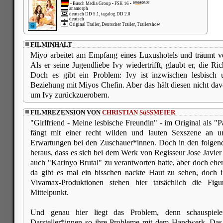
•
Busch Media Group
• FSK 16 •
anamorph
deutsch DD 5.1, tagalog DD 2.0
deutsch
Original Trailer, Deutscher Trailer, Trailershow
FILMINHALT
Miyo arbeitet am Empfang eines Luxushotels und träumt vo
Als er seine Jugendliebe Ivy wiedertrifft, glaubt er, die R
Doch es gibt ein Problem: Ivy ist inzwischen lesbisch 
Beziehung mit Miyos Chefin. Aber das hält diesen nicht davo
um Ivy zurückzuerobern.
FILMREZENSION VON
CHRISTIAN SüSSMEIER
"Girlfriend - Meine lesbische Freundin" - im Original als "P
fängt mit einer recht wilden und lauten Sexszene an 
Erwartungen bei den Zuschauer*innen. Doch in den folgend
heraus, dass es sich bei dem Werk von Regisseur Jose Javier
auch "Karinyo Brutal" zu verantworten hatte, aber doch eher
da gibt es mal ein bisschen nackte Haut zu sehen, doch
Vivamax-Produktionen stehen hier tatsächlich die Fig
Mittelpunkt.
Und genau hier liegt das Problem, denn schauspiele
Darsteller*innen so ihre Probleme mit dem Handwerk. Das 