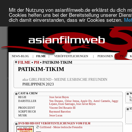
Mit der Nutzung von asianfilmweb.de erklärst du dich mi
Cookies helfen uns bei der Bereitstellung unserer Diens
dich damit einverstanden, dass wir Cookies setzen.
Meh
NEWS-BLOG
|
FILME
|
VERÖFFENTLICHUNGEN
|
PERSONEN
|
TV
|
K
FILME
•
PH
• PATIKIM-TIKIM
PATIKIM-TIKIM
aka GIRLFRIEND - MEINE LESBISCHE FREUNDIN
PHILIPPINEN 2023
CAST & CREW
W
REGIE
Jose Javier Reyes
L
9
DARSTELLER
Yen Durano
,
Chloe Jenna
,
Apple Dy
,
Aerol Carmelo
,
Jaggy
Lejano
,
Enzo Santiago
,
Jose Javier Reyes
PRODUZENT
Vincent Del Rosario III
S
SCRIPT/BUCH
Raymund Barcelon
MUSIK
Jesse Lucas
DVD/BD/HD/OST VERÖFFENTLICHUNGEN VOM FILM
Girlfriend - Meine lesbische Freundin