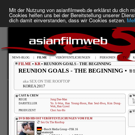
Mit der Nutzung von asianfilmweb.de erklärst du dich mi
Cookies helfen uns bei der Bereitstellung unserer Diens
dich damit einverstanden, dass wir Cookies setzen.
Meh
NEWS-BLOG
|
FILME
|
VERÖFFENTLICHUNGEN
|
PERSONEN
|
TV
|
K
FILME
•
KR
• REUNION GOALS - THE BEGINNING
REUNION GOALS - THE BEGINNING •
aka SEX ON THE ROOFTOP
KOREA 2017
CAST & CREW
W
REGIE
Jung Dae-Man
L
1
DARSTELLER
Yu Ji-Won
,
Han Young-Hoon
,
Han Seul-Hwa
,
Kim Dong-
Wok
,
Han Gyeol
PRODUZENT
Choi Jun-Ho
S
DVD/BD/HD/OST VERÖFFENTLICHUNGEN VOM FILM
Sex On The Rooftop
•
Busch Media Group
• FSK 16
anamorph