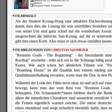
deutsch DD 2.0, koreanisch DD 2.0
deutsch
Original Trailer, Trailershow
FILMINHALT
Als der Student Kyung-Dong eine attraktive Dachwohnung b
damit, dass dies die Lösung für sein unerfülltes Sexleben s
von seiner Uni sind ganz scharf auf die wunderbare Aussi
ausgerechnet die hübsche Sun-Kyung, auf die er seinersei
gibt ihm einen Korb. Also muss er sich etwas einfallen lassen
FILMREZENSION VON
CHRISTIAN SüSSMEIER
"Reunion Goals - The Beginning" - der hierzulande unte
Rooftop" erscheint - reiht sich ein in die Schlange billig prod
Korea. Wie auch schon bei ähnlichen Filmen wie "Pu
"Boarding House" ist die Qualität hier extrem niedrig un
Qualitätsunterhaltung erwarten, wenn man die Disc in den Pla
Während der Look des Films noch okay ist und sich auf ei
bewegt, kann man das vom Rest von "Reunion Goals 
behaupten. Die Schauspieler*innen bleiben durch die Bank
allem die männlichen Charaktere sind ausserdem ziemliche
die Frauen eigentlich warnen möchte. Die miese deutsche
einen obendrauf und sorgt sicherlich ebenfalls dafür, dass 