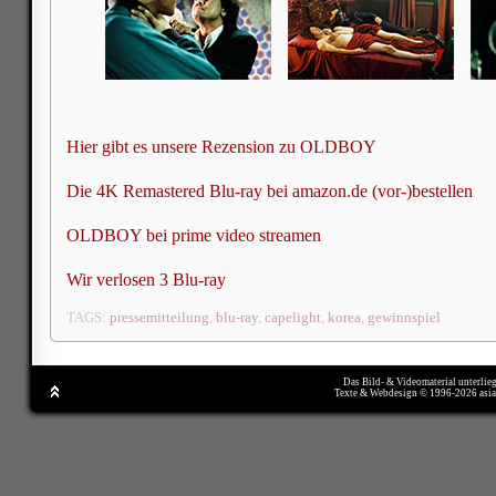
Hier gibt es unsere Rezension zu OLDBOY
Die 4K Remastered Blu-ray bei amazon.de (vor-)bestellen
OLDBOY bei prime video streamen
Wir verlosen 3 Blu-ray
TAGS:
pressemitteilung
,
blu-ray
,
capelight
,
korea
,
gewinnspiel
Das Bild- & Videomaterial unterlie
Texte & Webdesign © 1996-2026 asi