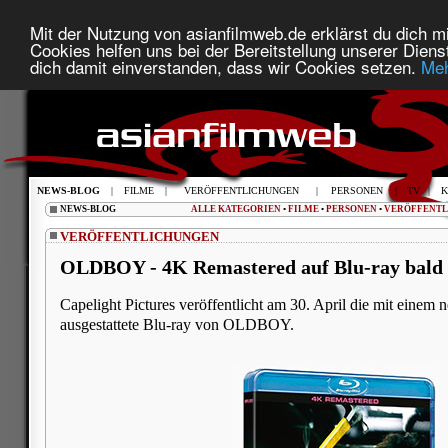
Mit der Nutzung von asianfilmweb.de erklärst du dich mi
Cookies helfen uns bei der Bereitstellung unserer Diens
dich damit einverstanden, dass wir Cookies setzen.
Meh
NEWS-BLOG
|
FILME
|
VERÖFFENTLICHUNGEN
|
PERSONEN
|
TV
|
K
NEWS-BLOG
ALLE KATEGORIEN
•
FILME
•
PERSONEN
•
VERÖFFENT
VERÖFFENTLICHUNGEN
OLDBOY - 4K Remastered auf Blu-ray bald e
Capelight Pictures veröffentlicht am 30. April die mit eine
ausgestattete Blu-ray von OLDBOY.