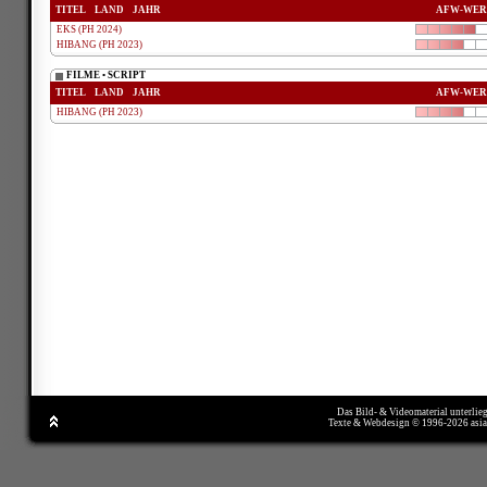
TITEL
LAND
JAHR
AFW-WER
EKS (PH 2024)
HIBANG (PH 2023)
FILME • SCRIPT
TITEL
LAND
JAHR
AFW-WER
HIBANG (PH 2023)
Das Bild- & Videomaterial unterlie
Texte & Webdesign © 1996-2026 asi