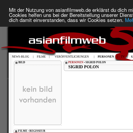
Mit der Nutzung von asianfilmweb.de erklärst du dich mi
Cookies helfen uns bei der Bereitstellung unserer Diens
dich damit einverstanden, dass wir Cookies setzen.
Meh
NEWS-BLOG
|
FILME
|
VERÖFFENTLICHUNGEN
|
PERSONEN
|
TV
|
K
BILD
PERSONEN
• SIGRID POLON
SIGRID POLON
FILME • REGISSEUR