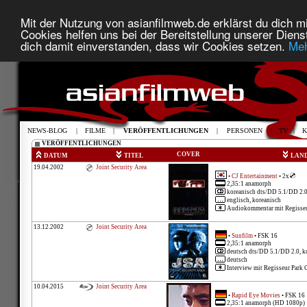
Mit der Nutzung von asianfilmweb.de erklärst du dich mi
Cookies helfen uns bei der Bereitstellung unserer Diens
dich damit einverstanden, dass wir Cookies setzen.
Meh
NEWS-BLOG
|
FILME
|
VERÖFFENTLICHUNGEN
|
PERSONEN
|
TV
|
K
VERÖFFENTLICHUNGEN
COVER
DATUM
TITEL
LAN
19.04.2002
Joint Security Area
•
CJ Entertainment
• 2x
2,35:1 anamorph
koreanisch dts/DD 5.1/DD 2.
englisch, koreanisch
Audiokommentar mit Regisseur 
13.12.2002
Joint Security Area
•
Sunfilm
• FSK 16
2,35:1 anamorph
deutsch dts/DD 5.1/DD 2.0, k
deutsch
Interview mit Regisseur Park 
10.04.2015
Joint Security Area
•
Rapid Eye Movies
• FSK 16
2,35:1 anamorph (HD 1080p)