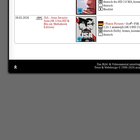
deutsch dts-HD 2.0 MA, kore
deutsch
Booklet
28.05.2026
JSA - Joint Security
Area (4K Ultra HD &
•
Plaion Pictures
• 3x
• FSK
Blu-ray Mediabook
Edition)
2,35:1 anamorph (4K UHD 21
deutsch Dolby Atmos, korean
deutsch
Das Bild- & Videomaterial unterlie
Texte & Webdesign © 1996-2026 asi